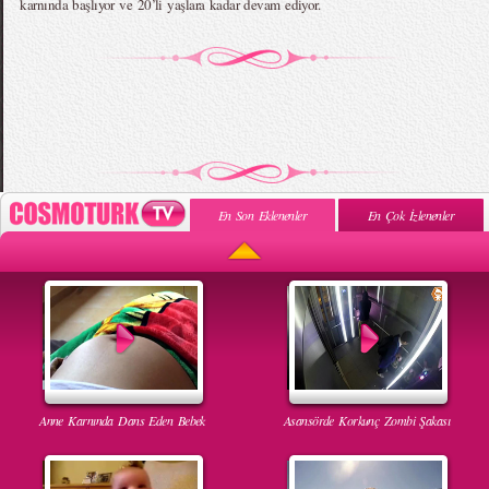
karnında başlıyor ve 20’li yaşlara kadar devam ediyor.
En Son Eklenenler
En Çok İzlenenler
Anne Karnında Dans Eden Bebek
Asansörde Korkunç Zombi Şakası