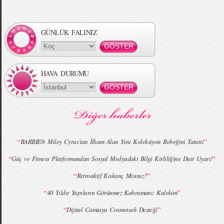
Örgü Saç Modelleri
MBFWI - Hakan Akkaya 2015 Yaz
Koleksiyonu
GÜNLÜK FALINIZ
HAVA DURUMU
MBFWI - Gülçin Çengel 2015 Yaz
MBFWI - Zeynep Erdoğan 2015 Yaz
Koleksiyonu
Koleksiyonu
“
”
BARBIE® Miley Cyrus’tan İlham Alan Yeni Koleksiyon Bebeğini Tanıttı
“
”
Güç ve Fitness Platformundan Sosyal Medyadaki Bilgi Kirliliğine Dair Uyarı!
MBFWI - Giray Sepin 2015 Yaz Koleksiyonu
MBFWI - Burçe Bekrek 2015 Yaz Koleksiyonu
“
”
Retroaktif Kıskanç Mısınız?
“
”
40 Yıldır Yapıların Görünmez Kahramanı: Kalekim
“
”
Dijital Camiaya Cosmoturk Desteği