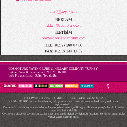
REKLAM
reklam@cosmoturk.com
İLETİŞİM
cosmoeditor@cosmoturk.com
TEL:
(0212) 280 07 00
FAX:
(0212) 244 13 32
-->
COSMOTURK YAYIN GRUBU & HILLARY COMPANY TURKEY
Reklam Satış & Pazarlama:
0212 280 07 00
Web Programlama :
Selim Topaloğlu
© COPYRIGHT 2015 COSMOTURK, Tüm Hakları Saklıdır. (0,19)
COSMOTURK'teki özel haberleri kaynak göstermeden izinsiz kullananlar hakkında yasal işlem
yapılmaktadır...
Cosmoturk.com'da yayınlanan haberler kaynak gösterilerek içeriği değiştirilmemek şartıyla hertürlü medya
ortamında kullanılabilir.
Cosmoturk sitesinde yayınlanan yazılar yazarların kendi kişisel görüşleridir. Yazıların her türlü sorumluluğu
yazıyı yazan yazarına aittir.