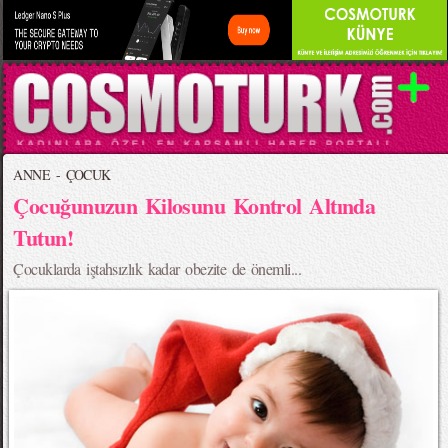
ANNE - ÇOCUK
Çocuğunuzun Kilosunu Kontrol Altında
Tutun!
Çocuklarda iştahsızlık kadar obezite de önemli...