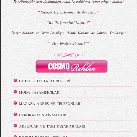
“
”
Bebeğinizdeki deri döküntüleri ciddi hastalıklara işaret ediyor olabilir
“
”
Jennifer Lopez Resmen Ayrılmamış...
“
”
Bu ‘bağımsızlar’ kaçmaz!
“
”
Derya Alabora ve Okan Bayülgen “Kanlı Kabare”de Sahneyi Paylaşıyor
“
”
“Her Yönüyle Sinema!”
OUTLET CENTER ADRESLERİ
MODA TASARIMCILARI
MAĞAZA ADRES VE TELEFONLARI
DEKORASYON FİRMALARI
AKSESUAR VE TAKI TASARIMCILARI