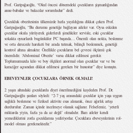
Prof. Garipağaoğlu, “Okul öncesi dönemdeki çocukların şişmanlığından
anne-babalar ve bakıcılar sorumludur” dedi.
Çocukluk obezitesinin ülkemizde hızla yayıldığına dikkat çeken Prof.
Garipağaoğlu, “Bu durumu genetiğe bağlayan aileler var. Oysa eskiden
çocuklar okula yürüyerek giderlerdi şimdikiler servisle, eski çocuklar
sokakta oynarlardı bugünküler PC başında… Önemli olan nokta, beslenme
ve orta derecede hareketi bir arada tutmak, bilinçli beslenmek, genetiği
kontrol altına almaktır. Özellikle çocukların bel çevresi ölçümü çok
önemlidir. ‘Abdominal Obezite’ varsa dikkat edilmesi gerekir.
Toplumumuzda kilo ve boy ölçüleri anormal olan çocuklar var ve bu
karaciğer açısından dikkat edilmesi gereken bir husustur” diye konuştu.
EBEVEYNLER ÇOCUKLARA ÖRNEK OLMALI!
2 yaşın altındaki çocuklarda diyet önerilmediğini kaydeden Prof. Dr.
Garipağaoğlu şunları söyledi: “2-7 yaş arasındaki çocuklar için yaşa uygun
sağlıklı beslenme ve fiziksel aktivite esas alınarak, önce ağırlık artışı
durdurulur. Zaman içinde incelmeye olanak sağlanır. Felsefemiz, ‘yeterli
miktarda yiyin, fazla ya da az değil’ olmalıdır. Bazı aileler kendi
yemediklerini zorla çocuklarına yediriyorlar. Çocuklara ebeveynlerinin rol-
model olması gerekmektedir.”