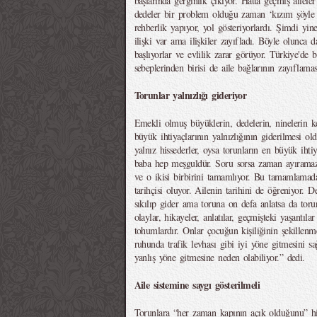
başlarında gerginlik çıkıyor. Hatta geçmiş ailele
dedeler bir problem olduğu zaman ‘kızım şöyle
rehberlik yapıyor, yol gösteriyorlardı. Şimdi yi
ilişki var ama ilişkiler zayıfladı. Böyle olunca 
başlıyorlar ve evlilik zarar görüyor. Türkiye'de
sebeplerinden birisi de aile bağlarının zayıflamas
Torunlar yalnızlığı gideriyor
Emekli olmuş büyüklerin, dedelerin, ninelerin ken
büyük ihtiyaçlarının yalnızlığının giderilmesi o
yalnız hissederler, oysa torunların en büyük ihti
baba hep meşguldür. Soru sorsa zaman ayıramaz
ve o ikisi birbirini tamamlıyor. Bu tamamlamada 
tarihçisi oluyor. Ailenin tarihini de öğreniyor. D
sıkılıp gider ama toruna on defa anlatsa da toru
olaylar, hikayeler, anlatılar, geçmişteki yaşantıl
tohumlardır. Onlar çocuğun kişiliğinin şekillenm
ruhunda trafik levhası gibi iyi yöne gitmesini sağl
yanlış yöne gitmesine neden olabiliyor.” dedi.
Aile sistemine saygı gösterilmeli
Torunlara “her zaman kapının açık olduğunu” hi