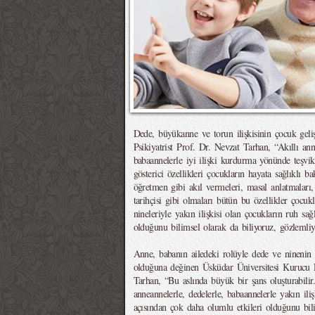
Dede, büyükanne ve torun ilişkisinin çocuk geli
Psikiyatrist Prof. Dr. Nevzat Tarhan, “Akıllı ann
babaannelerle iyi ilişki kurdurma yönünde teşvik 
gösterici özellikleri çocukların hayata sağlıklı b
öğretmen gibi akıl vermeleri, masal anlatmaları,
tarihçisi gibi olmaları bütün bu özellikler çocuk
nineleriyle yakın ilişkisi olan çocukların ruh sa
olduğunu bilimsel olarak da biliyoruz, gözlemliy
Anne, babanın ailedeki rolüyle dede ve ninenin r
olduğuna değinen Üsküdar Üniversitesi Kurucu R
Tarhan, “Bu aslında büyük bir şans oluşturabilir.
anneannelerle, dedelerle, babaannelerle yakın iliş
açısından çok daha olumlu etkileri olduğunu bili