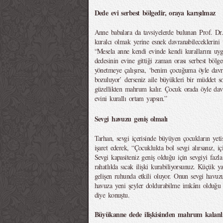
Dede evi serbest bölgedir, oraya karışılmaz
Anne babalara da tavsiyelerde bulunan Prof. Dr.
kuralcı olmak yerine esnek davranabileceklerini 
“Mesela anne kendi evinde kendi kurallarını uy
dedesinin evine gittiği zaman orası serbest bölg
yönetmeye çalışırsa, ‘benim çocuğuma öyle dav
bozuluyor’ derseniz aile büyükleri bir müddet s
güzellikten mahrum kalır. Çocuk orada öyle dav
evini kurallı ortam yapsın.”
Sevgi havuzu geniş olmalı
Tarhan, sevgi içerisinde büyüyen çocukların yetişk
işaret ederek, “Çocuklukta bol sevgi alırsanız, i
Sevgi kapasiteniz geniş olduğu için sevgiyi fazla 
rahatlıkla sıcak ilişki kurabiliyorsunuz. Küçük ya
gelişen ruhunda etkili oluyor. Onun sevgi havuzu 
havuza yeni şeyler doldurabilme imkânı olduğu i
diye konuştu.
Büyükanne dede ilişkisinden mahrum kalanl