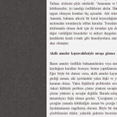
Tarhan, sözlerini şöyle sürdürdü: “Anneanne ve 
kötülemezler, iyi tanıdığı özelliklerini alırlar.
uygun olmayan konuları hiç açmazlar. Aile sist
Annenin, babanın ailecek bir kural koyuculuğunu, 
incitmeden torunlarıyla irtibat kurarlar. Torunla
telefonunda olması dede için de torunları için de
değer verildiğini hissederler ve aidiyet duygular
kendilerini kendi evinde gibi hissediyorlarsa zate
alan olmuştur.
Akıllı anneler kayınvalidesiyle savaşa girmez
Bazen anneler özellikle babaannelerden veya nin
koyduğum kuralları bozuyor, benim yaptıklarımı 
Eğer böyle bir durum varsa, akıllı anneler kayın
girdiği zaman, aile içerisindeki yakın ilişki ve y
kazanan olmaz. Yakın ilişkilerde problemler savaş
Askeri kültürde problem çözme yöntemi savaştır
çözme yöntemi iç savaşlar değildir. Burada uzlaşm
tamamlayıcı ilişki olması gerekir. ‘Çocuğumu yan
çocuğun yanında kötülediğin zaman bu çocuğu h
faydalanmasını engellemiş olursun. Böyle bir d
çözebilmesini etkiler, yalnızlık giderme becerisini