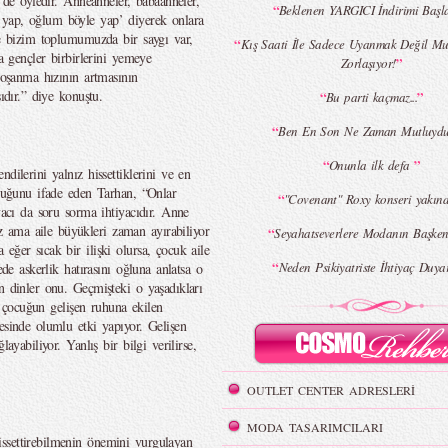
r de öyledir. Anneanneler, babaanneler,
“
Beklenen YARGICI İndirimi Başla
 yap, oğlum böyle yap’ diyerek onlara
ne bizim toplumumuzda bir saygı var,
“
Kış Saati İle Sadece Uyanmak Değil Mu
da gençler birbirlerini yemeye
”
Zorlaşıyor!
 boşanma hızının artmasının
ıdır.” diye konuştu.
“
”
Bu parti kaçmaz...
“
Ben En Son Ne Zaman Mutluyd
“
”
Onunla ilk defa
dilerini yalnız hissettiklerini ve en
lduğunu ifade eden Tarhan, “Onlar
“
"Covenant" Roxy konseri yakın
yacı da soru sorma ihtiyacıdır. Anne
 ama aile büyükleri zaman ayırabiliyor
“
Seyahatseverlere Modanın Başkent
eğer sıcak bir ilişki olursa, çocuk aile
“
Neden Psikiyatriste İhtiyaç Duya
ede askerlik hatırasını oğluna anlatsa o
n dinler onu. Geçmişteki o yaşadıkları
ar çocuğun gelişen ruhuna ekilen
esinde olumlu etki yapıyor. Gelişen
ayabiliyor. Yanlış bir bilgi verilirse,
OUTLET CENTER ADRESLERİ
MODA TASARIMCILARI
ssettirebilmenin önemini vurgulayan