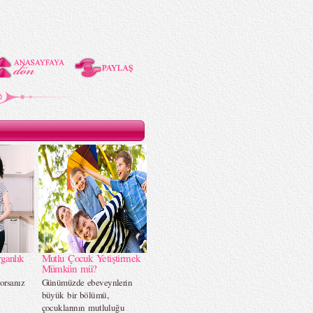
ganlık
Mutlu Çocuk Yetiştirmek
Mümkün mü?
orsanız
Günümüzde ebeveynlerin
…
büyük bir bölümü,
çocuklarının mutluluğu