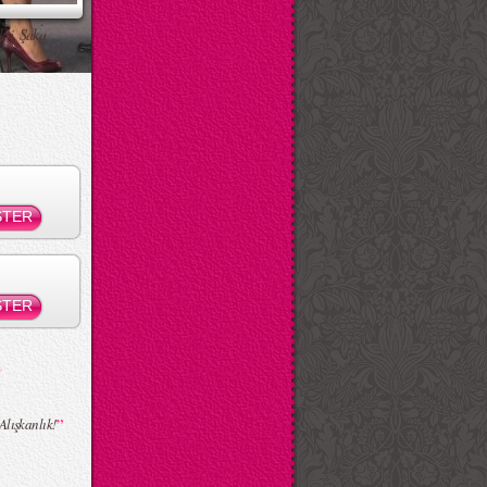
ksi Şaka
”
Alışkanlık!