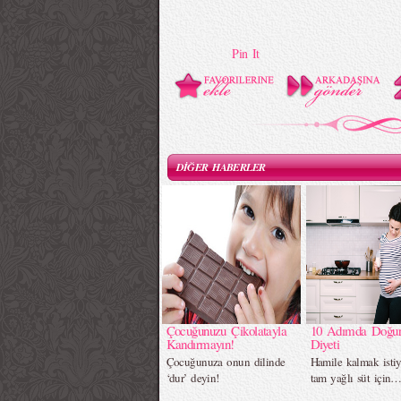
Pin It
DİĞER HABERLER
Çocuğunuzu Çikolatayla
10 Adımda Doğur
Kandırmayın!
Diyeti
Çocuğunuza onun dilinde
Hamile kalmak istiy
‘dur’ deyin!
tam yağlı süt için