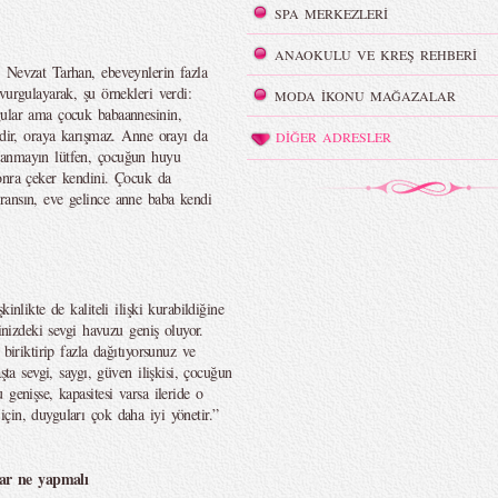
SPA MERKEZLERİ
ANAOKULU VE KREŞ REHBERİ
 Nevzat Tarhan, ebeveynlerin fazla
vurgulayarak, şu örnekleri verdi:
MODA İKONU MAĞAZALAR
gular ama çocuk babaannesinin,
edir, oraya karışmaz. Anne orayı da
DİĞER ADRESLER
ranmayın lütfen, çocuğun huyu
onra çeker kendini. Çocuk da
ransın, eve gelince anne baba kendi
inlikte de kaliteli ilişki kurabildiğine
çinizdeki sevgi havuzu geniş oluyor.
biriktirip fazla dağıtıyorsunuz ve
şta sevgi, saygı, güven ilişkisi, çocuğun
genişse, kapasitesi varsa ileride o
çin, duyguları çok daha iyi yönetir.”
ar ne yapmalı