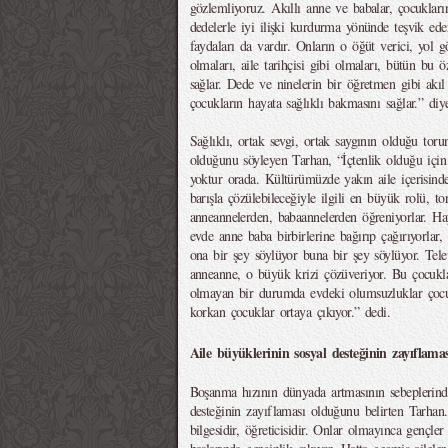
gözlemliyoruz. Akıllı anne ve babalar, çocukları
dedelerle iyi ilişki kurdurma yönünde teşvik eder
faydaları da vardır. Onların o öğüt verici, yol gö
olmaları, aile tarihçisi gibi olmaları, bütün bu ö
sağlar. Dede ve ninelerin bir öğretmen gibi akıl
çocukların hayata sağlıklı bakmasını sağlar.” diy
Sağlıklı, ortak sevgi, ortak saygının olduğu torun
olduğunu söyleyen Tarhan, “İçtenlik olduğu için 
yoktur orada. Kültürümüzde yakın aile içerisindek
barışla çözülebileceğiyle ilgili en büyük rolü, t
anneannelerden, babaannelerden öğreniyorlar. Hay
evde anne baba birbirlerine bağırıp çağırıyorlar,
ona bir şey söylüyor buna bir şey söylüyor. Te
anneanne, o büyük krizi çözüveriyor. Bu çocukl
olmayan bir durumda evdeki olumsuzluklar çocu
korkan çocuklar ortaya çıkıyor.” dedi.
Aile büyüklerinin sosyal desteğinin zayıflama
Boşanma hızının dünyada artmasının sebeplerinde
desteğinin zayıflaması olduğunu belirten Tarhan.
bilgesidir, öğreticisidir. Onlar olmayınca gençler