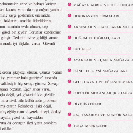
babaanneler, anne ve babayı katiyen
MAĞAZA ADRES VE TELEFONLAR
 Hatası kusuru varsa da o çocuğun yanında
emine saygı göstermek önemlidir.
DEKORASYON FİRMALARI
haklarını, oradaki liderliklerini
rının resminin evde olması, cep
AKSESUAR VE TAKI TASARIMCIL
 güzel bir şeydir. Torunlar kendilerine
ı gelişir. Dedenin evine geldiği zaman
DOĞUM FOTOĞRAFÇILARI
n orada iyi ilişkiler vardır. Güvenli
BUTİKLER
AYAKKABI VE ÇANTA MAĞAZALA
İKİNCİ EL GİYSİ MAĞAZALARI
elerden şikayetçi olurlar. Çünkü ‘benim
işe yaramaz hale getiriyor’ tarzında.
GECE HAYATI VE EĞLENCE MEKA
validesiyle hiç savaşa girmez. Savaşa
aşantı bozulur. Eğer savaş varsa,
POPÜLER MEKANLAR (RESTAURA
la değil, yol göstericilikle çözülür.
 ama sivil, aile kültüründe problem
DİYETİSYENLER
a esastır. Rekabetçi ilişki değil,
lış eğitiyorsun’ diyerek nineyi, dedeyi
SAÇ TASARIMI VE KUAFÖR SALO
ayatta güzel bir kaynaktan
urum da çocuğun ileri yaşta problem
YOGA MERKEZLERİ
 etkiler.”