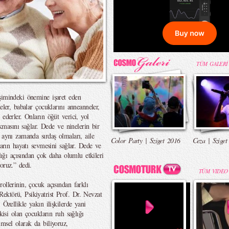
TÜM GALERİ
şimindeki önemine işaret eden
eler, babalar çocuklarını anneanneler,
ederler. Onların öğüt verici, yol
akmasını sağlar. Dede ve ninelerin bir
 aynı zamanda sırdaş olmaları, aile
Color Party | Sziget 2016
Ceza | Sziget
ların hayatı sevmesini sağlar. Dede ve
ğlığı açısından çok daha olumlu etkileri
oruz.” dedi.
TÜM VIDEO
ollerinin, çocuk açısından farklı
ektörü, Psikiyatrist Prof. Dr. Nevzat
 Özellikle yakın ilişkilerde yani
kisi olan çocukların ruh sağlığı
msel olarak da biliyoruz,