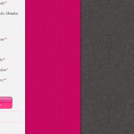
”
dı!
tlu Olmakta
”
um?
”
da!
”
leri
”
rız?