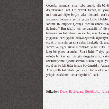
Çocuklar açısından anne, baba dışında aile büyü
değerlendiren Prof. Dr. Nevzat Tarhan, bu şans
mahrumiyeti diğer birçok yakın dostlarla telafi 
anneanne, babaanne yerine geçen kişileri bulabi
sorumluluk düşüyor. Çocuğa, ‘benim annem hayat
ilgilenirdi? Ben telafisi için ne yapabilirim’ d
babaannenin hatıralarını anlatsınlar, resimlerini g
yaşayarak bazı şeyleri hikayeleştirerek öğreniyor
çocuk o annenin anlatılarından hareketle öğrenebil
Kerim ve diğer kutsal metinlerde yakın ilişkili a
karşı bir görev tarzında, “Sıla-i Rahim” diye g
olduğu bir kavram. Bu gibi duygularla biz yakın il
anlatabiliyoruz. Çocuklarımıza bununla ilgili iyi
çocuğun bu kültürün içinde büyümesidir. Annean
Ama çeşitli hatıralarla çocuk onu bir şekilde ö
yoluyla eksiklerini tamamlayabilir.” dedi.
Etiketler:
Dede
,
Büyükanne
,
Büyükbaba
,
Anna