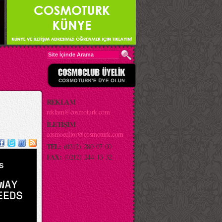
REKLAM
reklam@cosmoturk.com
İLETİŞİM
cosmoeditor@cosmoturk.com
TEL:
(0212) 280 07 00
FAX:
(0212) 244 13 32