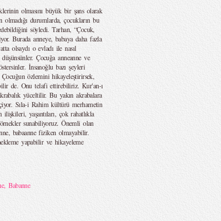
klerinin olmasını büyük bir şans olarak
ın olmadığı durumlarda, çocukların bu
edebildiğini söyledi. Tarhan, “Çocuk,
liyor. Burada anneye, babaya daha fazla
ta olsaydı o evladı ile nasıl
iye düşünsünler. Çocuğa anneanne ve
östersinler. İnsanoğlu bazı şeyleri
. Çocuğun özlemini hikayeleştirirsek,
ir de. Onu telafi ettirebiliriz. Kur'an-ı
krabalık yüceltilir. Bu yakın akrabalara
eçiyor. Sıla-i Rahim kültürü merhametin
işkileri, yaşantıları, çok rahatlıkla
 örnekler sunabiliyoruz. Önemli olan
ne, babaanne fiziken olmayabilir.
rnekleme yapabilir ve hikayeleme
ne
,
Babanne