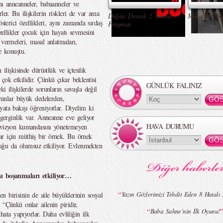
nı anneanneler, babaanneler ve
ler. Bu ilişkilerin riskleri de var ama
Düğün Dernek 2 Sünnet -
Masa Altı Se
sterici özellikleri, aynı zamanda sırdaş
Fragman
zellikler çocuk için hayatı sevmesini
 vermeleri, masal anlatmaları,
e konuştu.
 ilişkisinde dürüstlük ve içtenlik
çok etkilidir. Çünkü çıkar beklentisi
GÜNLÜK FALINIZ
i ilişkilerde sorunların savaşla değil
orunlar büyük dedelerden,
ata bakışı öğreniyorlar. Diyelim ki
 gerginlik var. Anneanne eve geliyor
HAVA DURUMU
levizyon kumandasını yönetemeyen
ar için müthiş bir örnek. Bu örnek
ğu da olumsuz etkiliyor. Evlenmekten
sı boşanmaları etkiliyor…
“
Yazın Gözlerimizi Tehdit Eden 8 Hatalı 
n birisinin de aile büyüklerinin sosyal
 “Çünkü onlar ailenin piridir,
“
”
Baba Sahne’nin İlk Oyunu!
 hata yapıyorlar. Daha evliliğin ilk