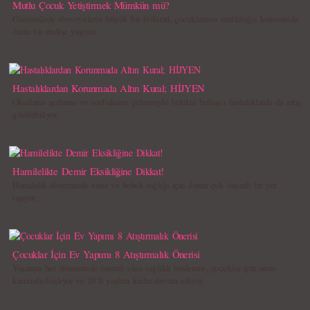
Mutlu Çocuk Yetiştirmek Mümkün mü?
Günümüzde ebeveynlerin büyük bir bölümü, çocuklarının mutluluğu konusunda
derin bir endişe yaşıyor.
Hastalıklardan Korunmada Altın Kural; HİJYEN
Okulların açılması ve sonbaharın gelmesiyle birlikte bulaşıcı hastalıklarda da artış
görülebiliyor.
Hamilelikte Demir Eksikliğine Dikkat!
Hamilelik döneminde anne ve bebek sağlığı için demir çok önemli bir yer
taşıyor.
Çocuklar İçin Ev Yapımı 8 Atıştırmalık Önerisi
Yaşamın her döneminde önemli olan sağlıklı beslenme, çocuklar için anne
karnında başlıyor ve 20’li yaşlara kadar devam ediyor.