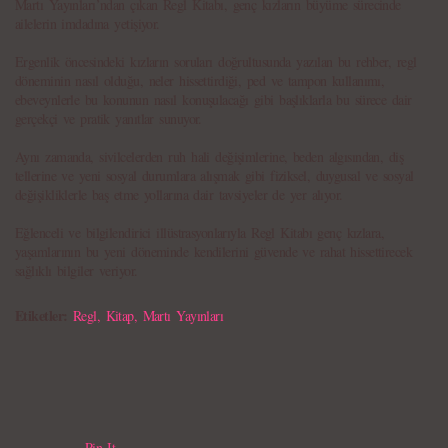
Martı Yayınları’ndan çıkan Regl Kitabı, genç kızların büyüme sürecinde
ailelerin imdadına yetişiyor.
Ergenlik öncesindeki kızların soruları doğrultusunda yazılan bu rehber, regl
döneminin nasıl olduğu, neler hissettirdiği, ped ve tampon kullanımı,
ebeveynlerle bu konunun nasıl konuşulacağı gibi başlıklarla bu sürece dair
gerçekçi ve pratik yanıtlar sunuyor.
Aynı zamanda, sivilcelerden ruh hali değişimlerine, beden algısından, diş
tellerine ve yeni sosyal durumlara alışmak gibi fiziksel, duygusal ve sosyal
değişikliklerle baş etme yollarına dair tavsiyeler de yer alıyor.
Eğlenceli ve bilgilendirici illüstrasyonlarıyla Regl Kitabı genç kızlara,
yaşamlarının bu yeni döneminde kendilerini güvende ve rahat hissettirecek
sağlıklı bilgiler veriyor.
Etiketler:
Regl
,
Kitap
,
Martı Yayınları
Pin It