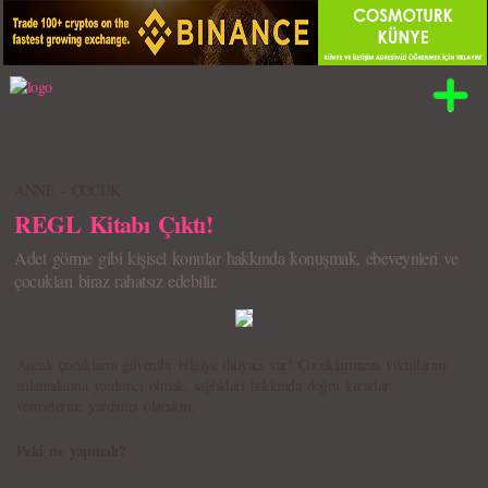
ANNE - ÇOCUK
REGL Kitabı Çıktı!
Adet görme gibi kişisel konular hakkında konuşmak, ebeveynleri ve
çocukları biraz rahatsız edebilir.
Ancak çocukların güvenilir bilgiye ihtiyacı var! Çocuklarınızın vücutlarını
anlamalarına yardımcı olmak, sağlıkları hakkında doğru kararlar
vermelerine yardımcı olacaktır.
Peki ne yapmalı?