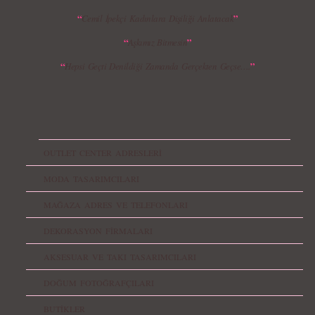
“
”
Cemil İpekçi Kadınlara Dişiliği Anlatacak
“
”
Aşkımız Bitmesin
“
”
Hepsi Geçti Denildiği Zamanda Gerçekten Geçse….
OUTLET CENTER ADRESLERİ
MODA TASARIMCILARI
MAĞAZA ADRES VE TELEFONLARI
DEKORASYON FİRMALARI
AKSESUAR VE TAKI TASARIMCILARI
DOĞUM FOTOĞRAFÇILARI
BUTİKLER