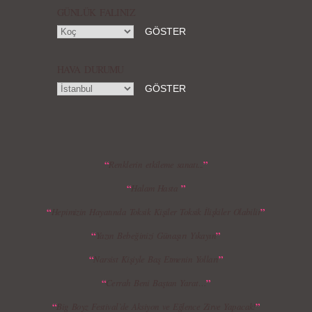
GÜNLÜK FALINIZ
HAVA DURUMU
MBFWI - Gülçin Çengel 2015 Yaz
MBFWI - Zeynep Erdoğan 2015 Yaz
Koleksiyonu
Koleksiyonu
“
”
Renklerin etkileme sanatı...
“
”
Halam Hasta
MBFWI - Giray Sepin 2015 Yaz Koleksiyonu
MBFWI - Burçe Bekrek 2015 Yaz Koleksiyonu
“
”
Hepimizin Hayatında Toksik Kişiler Toksik İlişkiler Olabilir
“
”
Yazın Bebeğinizi Günaşırı Yıkayın
“
”
Narsist Kişiyle Baş Etmenin Yolları
“
”
Cerrah Beni Baştan Yarat…
“
”
Big Boyz Festival`de Aksiyon ve Eğlence Zirve Yapacak!