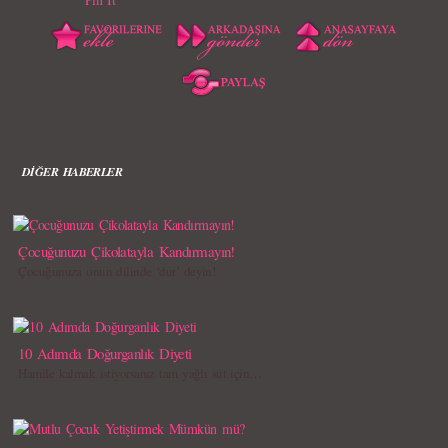
DİĞER HABERLER
Çocuğunuzu Çikolatayla Kandırmayın!
Çocuğunuza onun dilinde ‘dur’ deyin!
10 Adımda Doğurganlık Diyeti
Hamile kalmak istiyorsanız tam yağlı süt için…