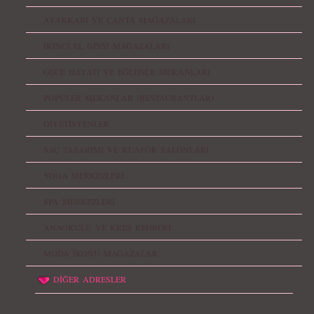
AYAKKABI VE ÇANTA MAĞAZALARI
İKİNCİ EL GİYSİ MAĞAZALARI
GECE HAYATI VE EĞLENCE MEKANLARI
POPÜLER MEKANLAR (RESTAURANTLAR)
DİYETİSYENLER
SAÇ TASARIMI VE KUAFÖR SALONLARI
YOGA MERKEZLERİ
SPA MERKEZLERİ
ANAOKULU VE KREŞ REHBERİ
MODA İKONU MAĞAZALAR
DİĞER ADRESLER