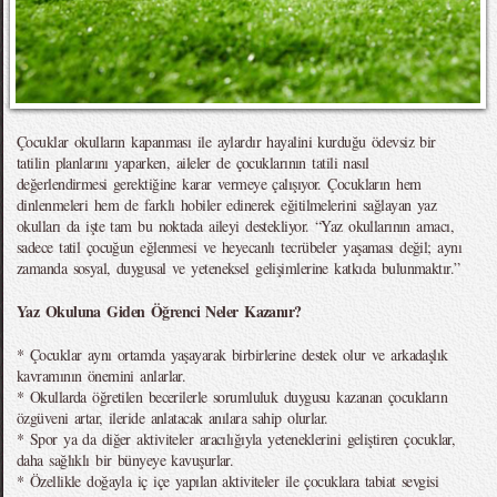
Çocuklar okulların kapanması ile aylardır hayalini kurduğu ödevsiz bir
tatilin planlarını yaparken, aileler de çocuklarının tatili nasıl
değerlendirmesi gerektiğine karar vermeye çalışıyor. Çocukların hem
dinlenmeleri hem de farklı hobiler edinerek eğitilmelerini sağlayan yaz
okulları da işte tam bu noktada aileyi destekliyor. “Yaz okullarının amacı,
sadece tatil çocuğun eğlenmesi ve heyecanlı tecrübeler yaşaması değil; aynı
zamanda sosyal, duygusal ve yeteneksel gelişimlerine katkıda bulunmaktır.”
Yaz Okuluna Giden Öğrenci Neler Kazanır?
* Çocuklar aynı ortamda yaşayarak birbirlerine destek olur ve arkadaşlık
kavramının önemini anlarlar.
* Okullarda öğretilen becerilerle sorumluluk duygusu kazanan çocukların
özgüveni artar, ileride anlatacak anılara sahip olurlar.
* Spor ya da diğer aktiviteler aracılığıyla yeteneklerini geliştiren çocuklar,
daha sağlıklı bir bünyeye kavuşurlar.
* Özellikle doğayla iç içe yapılan aktiviteler ile çocuklara tabiat sevgisi