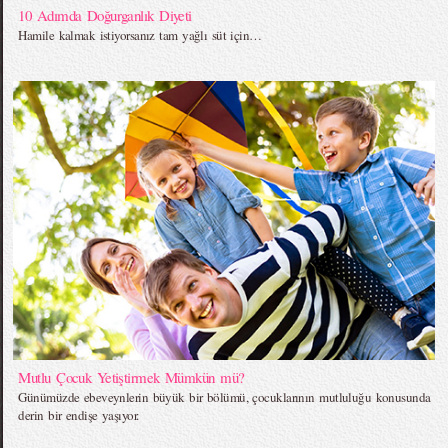
10 Adımda Doğurganlık Diyeti
Hamile kalmak istiyorsanız tam yağlı süt için…
Mutlu Çocuk Yetiştirmek Mümkün mü?
Günümüzde ebeveynlerin büyük bir bölümü, çocuklarının mutluluğu konusunda
derin bir endişe yaşıyor.