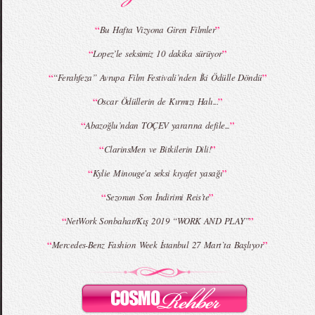
“
”
Bu Hafta Vizyona Giren Filmler
“
”
Lopez’le seksimiz 10 dakika sürüyor
MBFWI - Giray Sepin 2015 Yaz Koleksiyonu
MBFWI - Burçe Bekrek 2015 Yaz Koleksiyonu
“
”
“Ferahfeza” Avrupa Film Festivali’nden İki Ödülle Döndü
“
”
Oscar Ödüllerin de Kırmızı Halı...
“
”
Abazoğlu’ndan TOÇEV yararına defile...
“
”
ClarinsMen ve Bitkilerin Dili!
“
”
Kylie Minouge'a seksi kıyafet yasağı
“
”
Sezonun Son İndirimi Reis’te
“
”
NetWork Sonbahar/Kış 2019 “WORK AND PLAY”
“
”
Mercedes-Benz Fashion Week İstanbul 27 Mart`ta Başlıyor