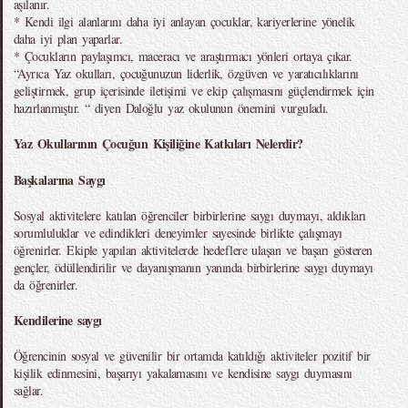
aşılanır.
* Kendi ilgi alanlarını daha iyi anlayan çocuklar, kariyerlerine yönelik
daha iyi plan yaparlar.
* Çocukların paylaşımcı, maceracı ve araştırmacı yönleri ortaya çıkar.
“Ayrıca Yaz okulları, çocuğunuzun liderlik, özgüven ve yaratıcılıklarını
geliştirmek, grup içerisinde iletişimi ve ekip çalışmasını güçlendirmek için
hazırlanmıştır. “ diyen Daloğlu yaz okulunun önemini vurguladı.
Yaz Okullarının Çocuğun Kişiliğine Katkıları Nelerdir?
Başkalarına Saygı
Sosyal aktivitelere katılan öğrenciler birbirlerine saygı duymayı, aldıkları
sorumluluklar ve edindikleri deneyimler sayesinde birlikte çalışmayı
öğrenirler. Ekiple yapılan aktivitelerde hedeflere ulaşan ve başarı gösteren
gençler, ödüllendirilir ve dayanışmanın yanında birbirlerine saygı duymayı
da öğrenirler.
Kendilerine saygı
Öğrencinin sosyal ve güvenilir bir ortamda katıldığı aktiviteler pozitif bir
kişilik edinmesini, başarıyı yakalamasını ve kendisine saygı duymasını
sağlar.