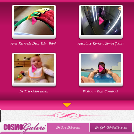
Anne Karnında Dans Eden Bebek
Asansörde Korkunç Zombi Şakası
En Tatlı Gülen Bebek
Wolfson - Ibiza Comeback
En Son Eklenenler
En Çok Görüntülenenler