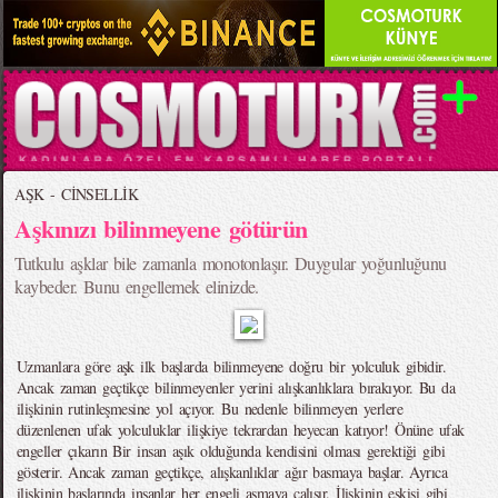
AŞK - CİNSELLİK
Aşkınızı bilinmeyene götürün
Tutkulu aşklar bile zamanla monotonlaşır. Duygular yoğunluğunu
kaybeder. Bunu engellemek elinizde.
Uzmanlara göre aşk ilk başlarda bilinmeyene doğru bir yolculuk gibidir.
Ancak zaman geçtikçe bilinmeyenler yerini alışkanlıklara bırakıyor. Bu da
ilişkinin rutinleşmesine yol açıyor. Bu nedenle bilinmeyen yerlere
düzenlenen ufak yolculuklar ilişkiye tekrardan heyecan katıyor! Önüne ufak
engeller çıkarın Bir insan aşık olduğunda kendisini olması gerektiği gibi
gösterir. Ancak zaman geçtikçe, alışkanlıklar ağır basmaya başlar. Ayrıca
ilişkinin başlarında insanlar her engeli aşmaya çalışır. İlişkinin eskisi gibi