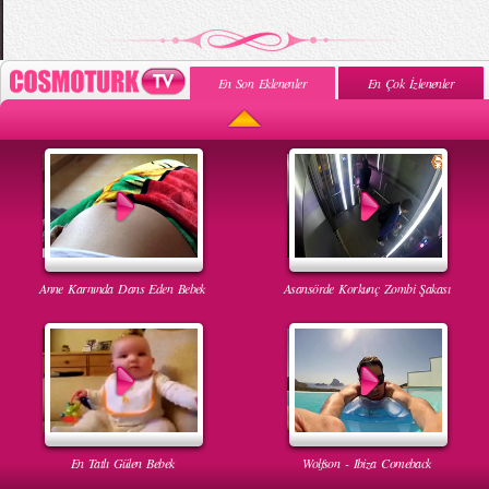
En Son Eklenenler
En Çok İzlenenler
Anne Karnında Dans Eden Bebek
Asansörde Korkunç Zombi Şakası
En Tatlı Gülen Bebek
Wolfson - Ibiza Comeback