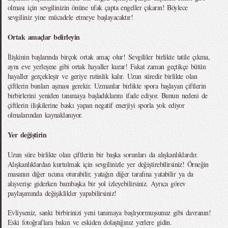
olması için sevgilinizin önüne ufak çapta engeller çıkarın! Böylece
sevgiliniz yine mücadele etmeye başlayacaktır!
Ortak amaçlar belirleyin
İlişkinin başlarında birçok ortak amaç olur! Sevgililer birlikte tatile çıkma,
aynı eve yerleşme gibi ortak hayaller kurar! Fakat zaman geçtikçe bütün
hayaller gerçekleşir ve geriye rutinlik kalır. Uzun süredir birlikte olan
çiftlerin bunları aşması gerekir. Uzmanlar birlikte spora başlayan çiftlerin
birbirlerini yeniden tanımaya başladıklarını ifade ediyor. Bunun nedeni de
çiftlerin ilişkilerine baskı yapan negatif enerjiyi sporla yok ediyor
olmalarından kaynaklanıyor.
Yer değiştirin
Uzun süre birlikte olan çiftlerin bir başka sorunları da alışkanlıklardır.
Alışkanlıklardan kurtulmak için sevgilinizle yer değiştirebilirsiniz! Örneğin
masanın diğer ucuna oturabilir, yatağın diğer tarafına yatabilir ya da
alışverişe giderken bambaşka bir yol izleyebilirsiniz. Ayrıca görev
paylaşımında değişiklikler yapabilirsiniz!
Evliyseniz, sanki birbirinizi yeni tanımaya başlıyormuşsunuz gibi davranın!
Eski fotoğraflara bakın ve eskiden dolaştığınız yerlere gidin.