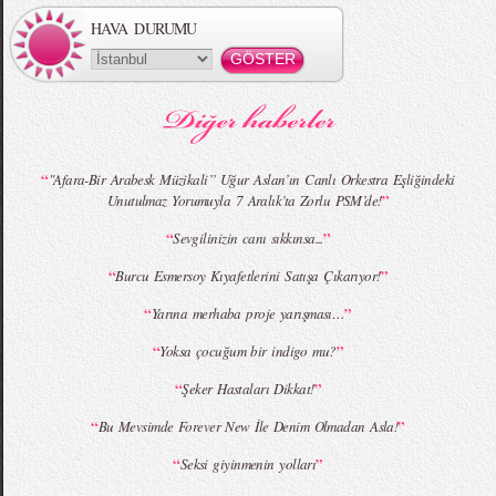
HAVA DURUMU
MBFWI - Gülçin Çengel 2015 Yaz
MBFWI - Zeynep Erdoğan 2015 Yaz
Koleksiyonu
Koleksiyonu
“
"Afara-Bir Arabesk Müzikali’’ Uğur Aslan’ın Canlı Orkestra Eşliğindeki
”
Unutulmaz Yorumuyla 7 Aralık’ta Zorlu PSM’de!
“
”
Sevgilinizin canı sıkkınsa...
MBFWI - Giray Sepin 2015 Yaz Koleksiyonu
MBFWI - Burçe Bekrek 2015 Yaz Koleksiyonu
“
”
Burcu Esmersoy Kıyafetlerini Satışa Çıkarıyor!
“
”
Yarına merhaba proje yarışması…
“
”
Yoksa çocuğum bir indigo mu?
“
”
Şeker Hastaları Dikkat!
“
”
Bu Mevsimde Forever New İle Denim Olmadan Asla!
“
”
Seksi giyinmenin yolları