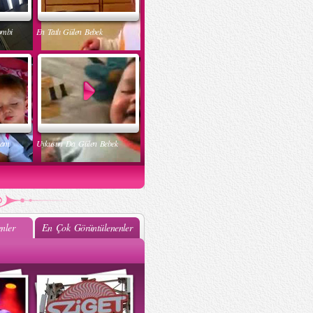
ombi
En Tatlı Gülen Bebek
nam
Uykusun Da Gülen Bebek
nler
En Çok Görüntülenenler
ak
Muhteşem Bebek Dansı
k