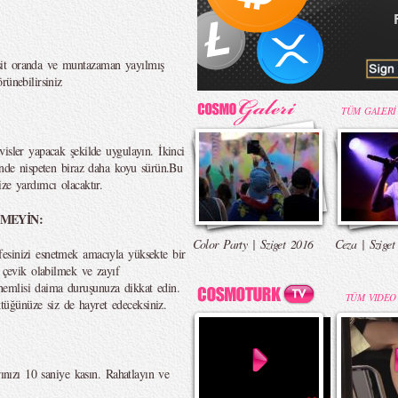
şit oranda ve muntazaman yayılmış
rünebilirsiniz
TÜM GALERİ
isler yapacak şekilde uygulayın. İkinci
tünde nispeten biraz daha koyu sürün.Bu
ze yardımcı olacaktır.
MEYİN:
Color Party | Sziget 2016
Ceza | Sziget
esinizi esnetmek amacıyla yüksekte bir
a çevik olabilmek ve zayıf
emlisi daima duruşunuza dikkat edin.
TÜM VIDEO
üğünüze siz de hayret edeceksiniz.
rınızı 10 saniye kasın. Rahatlayın ve