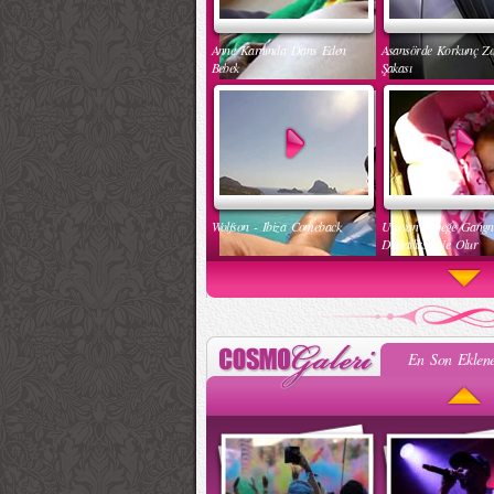
Anne Karnında Dans Eden
Asansörde Korkunç Z
Bebek
Şakası
Wolfson - Ibiza Comeback
Uyuyan Bebeğe Gang
Dinletilirse Ne Olur
En Son Eklene
Kadınlar Dırdıra Kaç Yaşında
Güzel Hatun Kullanar
Başlar
Evsizlere Yardım Etme