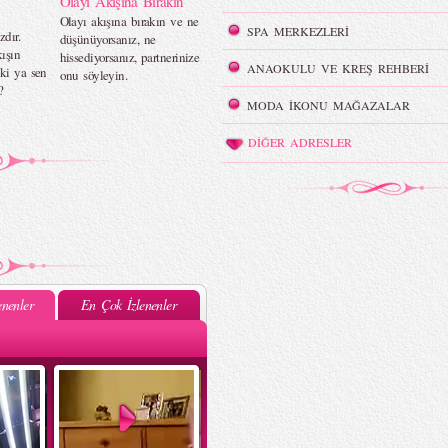
Olayı Akışına Bırakın
Olayı akışına bırakın ve ne
SPA MERKEZLERİ
zdır.
düşünüyorsanız, ne
ışın
hissediyorsanız, partnerinize
ANAOKULU VE KREŞ REHBERİ
ki ya sen
onu söyleyin.
?
MODA İKONU MAĞAZALAR
DİĞER ADRESLER
nenler
En Çok İzlenenler