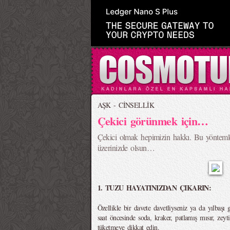
AŞK - CİNSELLİK
Çekici görünmek için…
Çekici olmak hepimizin hakkı. Bu yöntemle
üzerinizde olsun…
1. TUZU HAYATINIZDAN ÇIKARIN:
Özellikle bir davete davetliyseniz ya da yılbaşı 
saat öncesinde soda, kraker, patlamış mısır, zeyt
tüketmeye dikkat edin.