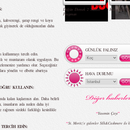
N:
Düğün Dernek 2 Sünnet -
Masa Altı Se
Fragman
h, kahverengi, şarap rengi ve koyu
renk giyinerek de olduğunuzdan daha
GÜNLÜK FALINIZ
cı kullanmayı tercih edin.
tılı ve muntazam olarak uygulayın. Bu
gizlemenize yardımcı olur. Seçeceğiniz
lara yönelin ve elbette abartıya
HAVA DURUMU
 DOĞRU KULLANIN:
da kalan kaşlarınızı alın. Daha belirli
, insanların asla neden daha iyi
rağmen sizdeki farklılığı kesinlikle
“
”
Yasemin Çayı
“
St. Moritz’e gidenler Silk&Cashmere ile k
TERCİH EDİN: