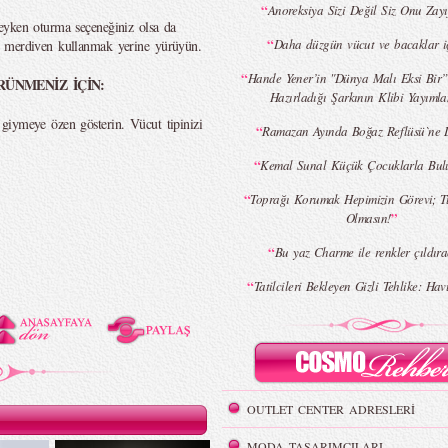
“
Anoreksiya Sizi Değil Siz Onu Zayı
eyken oturma seçeneğiniz olsa da
“
Daha düzgün vücut ve bacaklar iç
n merdiven kullanmak yerine yürüyün.
“
Hande Yener’in "Dünya Malı Eksi Bir” 
ÜNMENİZ İÇİN:
Hazırladığı Şarkının Klibi Yayımla
giymeye özen gösterin. Vücut tipinizi
“
Ramazan Ayında Boğaz Reflüsü`ne D
.
“
Kemal Sunal Küçük Çocuklarla Bul
“
Toprağı Korumak Hepimizin Görevi; T
”
Olmasın!
“
Bu yaz Charme ile renkler çıldıra
“
Tatilcileri Bekleyen Gizli Tehlike: Havu
OUTLET CENTER ADRESLERİ
MODA TASARIMCILARI