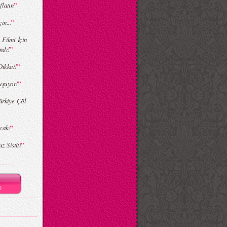
”
flatın
”
in...
Filmi İçin
”
ndı!
”
ikkat!
”
uşuyor!
ürkiye Çöl
”
cak!
”
z Sistiti