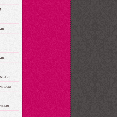
I
ARI
RI
NLARI
NTLAR)
NLARI