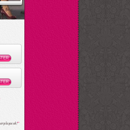
ksi Şaka
”
arşılaşacak!