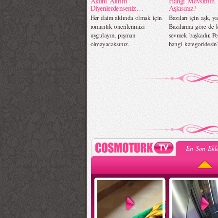
Aklını Alırım
Hangi Mevsimin
Diyenlerdenseniz…
Aşkısınız?
Her daim aklında olmak için
Bazıları için aşk, ya
romantik önerilerimizi
Bazılarına göre de k
uygulayın, pişman
sevmek başkadır. Pe
olmayacaksınız.
hangi kategoridesin
En Son Ekle