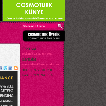
REKLAM
reklam@cosmoturk.com
İLETİŞİM
cosmoeditor@cosmoturk.com
TEL:
(0212) 280 07 00
FAX:
(0212) 244 13 32