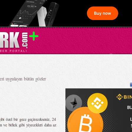
ri uygulayın bütün gözler
gibi özel bir gece geçirecekseniz, 24
in ve biftek gibi yiyecekleri daha az