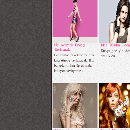
Üç Adımda Erkeği
İdeal Kadın Dedi
Tavlamak
Dünya gözüyle idea
Her zaman erkekler mi bizi
özellikleri...
kısa sürede tavlayacak. Biz
bu sefer onları üç adımda
kolayca tavlıyoruz...