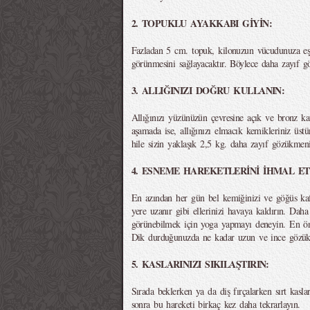
2. TOPUKLU AYAKKABI GİYİN:
Fazladan 5 cm. topuk, kilonuzun vücudunuza e
görünmesini sağlayacaktır. Böylece daha zayıf gö
3. ALLIĞINIZI DOĞRU KULLANIN:
Allığınızı yüzünüzün çevresine açık ve bronz kav
aşamada ise, allığınızı elmacık kemikleriniz üs
hile sizin yaklaşık 2,5 kg. daha zayıf gözükmeni
4. ESNEME HAREKETLERİNİ İHMAL ET
En azından her gün bel kemiğinizi ve göğüs kaf
yere uzanır gibi ellerinizi havaya kaldırın. Dah
görünebilmek için yoga yapmayı deneyin. En ön
Dik durduğunuzda ne kadar uzun ve ince gözükt
5. KASLARINIZI SIKILAŞTIRIN:
Sırada beklerken ya da diş fırçalarken sırt kasla
sonra bu hareketi birkaç kez daha tekrarlayın.