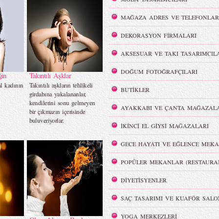
MAĞAZA ADRES VE TELEFONLAR
DEKORASYON FİRMALARI
AKSESUAR VE TAKI TASARIMCIL
DOĞUM FOTOĞRAFÇILARI
ğin
Takıntılı Aşklar
l kadının
Takıntılı aşkların tehlikeli
BUTİKLER
girdabına yakalananlar,
kendilerini sonu gelmeyen
AYAKKABI VE ÇANTA MAĞAZALA
bir çıkmazın içerisinde
buluveriyorlar.
İKİNCİ EL GİYSİ MAĞAZALARI
GECE HAYATI VE EĞLENCE MEKA
POPÜLER MEKANLAR (RESTAURA
DİYETİSYENLER
SAÇ TASARIMI VE KUAFÖR SALO
YOGA MERKEZLERİ