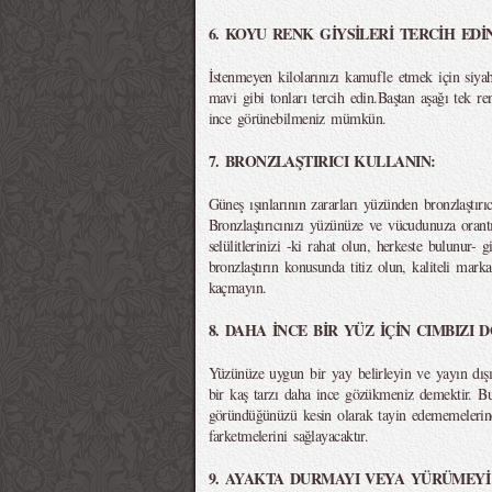
6. KOYU RENK GİYSİLERİ TERCİH EDİ
İstenmeyen kilolarınızı kamufle etmek için siya
mavi gibi tonları tercih edin.Baştan aşağı tek 
ince görünebilmeniz mümkün.
7. BRONZLAŞTIRICI KULLANIN:
Güneş ışınlarının zararları yüzünden bronzlaştırı
Bronzlaştırıcınızı yüzünüze ve vücudunuza oran
selülitlerinizi -ki rahat olun, herkeste bulunur- 
bronzlaştırın konusunda titiz olun, kaliteli marka
kaçmayın.
8. DAHA İNCE BİR YÜZ İÇİN CIMBIZI
Yüzünüze uygun bir yay belirleyin ve yayın dışın
bir kaş tarzı daha ince gözükmeniz demektir. Bu
göründüğünüzü kesin olarak tayin edememelerine 
farketmelerini sağlayacaktır.
9. AYAKTA DURMAYI VEYA YÜRÜMEYİ 