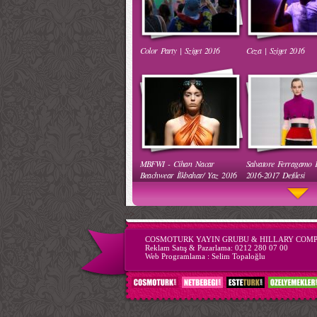
Color Party | Sziget 2016
Ceza | Sziget 2016
Ha Ha Ha Gülen Bebek
Komik Bebek Videoları
MBFWI - Cihan Nacar
Salvatore Ferragamo
Mama İçin Merdivenlerden
Annesiyle Arkadaşı Ayn
Beachwear İlkbahar/ Yaz 2016
2016-2017 Defilesi
Bakın Nasıl İndi
-->
COSMOTURK YAYIN GRUBU & HILLARY COM
Reklam Satış & Pazarlama:
0212 280 07 00
Web Programlama :
Selim Topaloğlu
52. Uluslararası Antalya Film
68. Cannes Film Festiv
Komik Şakalar (Yeni Bölüm)
Erkekleri Seksi Göster
Festivali Korteji
Kırmızı Halı Kıyafetler
Hareket