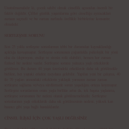
Unutulmamalıdır ki, çocuk sahibi olmak cinsellik açısından önemli bir
faktör değildir. Çiftler günlük yaşamlarına göre cinselliğe ayıracakları
zamanı seçmeli ve bu zaman zarfında özellikle birbirlerine konsantre
olmalıdır.
SERTLEŞME SORUNU
Son 25 yılda sertleşme sorunlarının tıbbi bir durumdan kaynaklandığı
açıklığa kavuşmuştur. Sertleşme sorununun çoğunlukla psikolojik bir yönü
olsa da (depresyon, endişe ve stresin rolü olabilir), hemen her zaman
fiziksel bir nedeni vardır. Sertleşme sorunu yalnızca yaşlı erkeklerde
görülmez. Bu durum 40 yaşın üzerindeki erkeklerde daha sık görülmekle
birlikte, her yaştaki erkekte meydana gelebilir. Yapılan yeni bir çalışma, 40
ile 70 yaşları arasındaki erkeklerin yaklaşık yarısının zaman zaman
sertleşme sağlama ve/veya sürdürmede sorun yaşadığını ortaya koymuştur.
Sertleşme sorunlarının oranı yaşla birlikte artsa da, tek başına yaşlanma,
sertleşme sorununun bir nedeni olarak görülmemektedir. Sertleşme
sorunlarının yaşlı erkeklerde daha sık görülmesinin nedeni, yüksek kan
basıncı gibi yaşa bağlı hastalıklardır.
CİNSEL İLİŞKİ İÇİN ÇOK YAŞLI DEĞİLSİNİZ