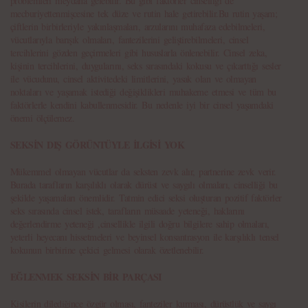
problemleri meydana gelebilir. Bu gibi faktörler cinselliği de
mecburiyettenmişcesine tek düze ve rutin hale getirebilir.Bu rutin yaşam;
çiftlerin birbirleriyle yakınlaşmaları, arzularını muhafaza edebilmeleri,
vücutlarıyla barışık olmaları, fantezilerini geliştirebilmeleri, cinsel
tercihlerini gözden geçirmeleri gibi hususlarla önlenebilir. Cinsel zeka,
kişinin tercihlerini, duygularını, seks sırasındaki kokusu ve çıkarttığı sesler
ile vücudunu, cinsel aktivitedeki limitlerini, yasak olan ve olmayan
noktaları ve yaşamak istediği değişiklikleri muhakeme etmesi ve tüm bu
faktörlerle kendini kabullenmesidir. Bu nedenle iyi bir cinsel yaşamdaki
önemi ölçülemez.
SEKSİN DIŞ GÖRÜNTÜYLE İLGİSİ YOK
Mükemmel olmayan vücutlar da seksten zevk alır, partnerine zevk verir.
Burada tarafların karşılıklı olarak dürüst ve saygılı olmaları, cinselliği bu
şekilde yaşamaları önemlidir. Tatmin edici seksi oluşturan pozitif faktörler
seks sırasında cinsel istek, tarafların müsaade yeteneği, haklarını
değerlendirme yeteneği ,cinsellikle ilgili doğru bilgilere sahip olmaları,
yeterli heyecanı hissetmeleri ve beyinsel konsantrasyon ile karşılıklı tensel
kokunun birbirine çekici gelmesi olarak özetlenebilir.
EĞLENMEK SEKSİN BİR PARÇASI
Kişilerin dilediğince özgür olması, fanteziler kurması, dürüstlük ve saygı