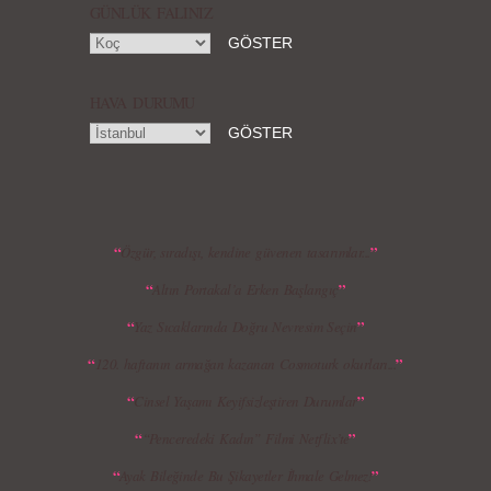
GÜNLÜK FALINIZ
HAVA DURUMU
MBFWI - Gülçin Çengel 2015 Yaz
MBFWI - Zeynep Erdoğan 2015 Yaz
Koleksiyonu
Koleksiyonu
“
”
Özgür, sıradışı, kendine güvenen tasarımlar...
“
”
Altın Portakal’a Erken Başlangıç
MBFWI - Giray Sepin 2015 Yaz Koleksiyonu
MBFWI - Burçe Bekrek 2015 Yaz Koleksiyonu
“
”
Yaz Sıcaklarında Doğru Nevresim Seçin
“
”
120. haftanın armağan kazanan Cosmoturk okurları...
“
”
Cinsel Yaşamı Keyifsizleştiren Durumlar
“
”
“Penceredeki Kadın” Filmi Netflix’te
“
”
Ayak Bileğinde Bu Şikayetler İhmale Gelmez!