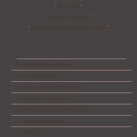
“
”
Hafta içi Tiran
“
”
Karagöz'ün modası geçmez
“
”
Sonbahar Depresyonundan Kurtulmanın 10 Yolu
OUTLET CENTER ADRESLERİ
MODA TASARIMCILARI
MAĞAZA ADRES VE TELEFONLARI
DEKORASYON FİRMALARI
AKSESUAR VE TAKI TASARIMCILARI
DOĞUM FOTOĞRAFÇILARI
BUTİKLER