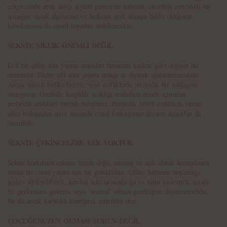
çerçevesinde zevk aldığı şeyleri partnerine sunması, cinselliği ayrıcalıklı bir
armağan olarak algılaması ve herkesin zevk almaya hakkı olduğunu
kabullenmesi ile cinsel hayatları renklenecektir.
SEKSTE SIKLIK ÖNEMLİ DEĞİL
Evli bir çiftin seks yapma aralıkları tamamen kişilere göre değişen bir
durumdur. Hiçbir çift seks yapma aralığı az diyerek aşağılanmamalıdır.
Ancak sürekli birlikteliklerde veya evliliklerde periyodik bir yaklaşımı
öneriyoruz. Özellikle karşılıklı sıcaklığı muhafaza etmek açısından
periyodik aralıkları önemli buluyoruz. Periyodik belirli aralıklarla tatmin
edici birleşmeler, aynı zamanda cinsel fonksiyonun devamı açısından da
önemlidir.
SEKSTE ÇEKİNCELERE YER YOKTUR
Seksin korkutucu çekince içinde değil, samimi ve açık olarak konuşulması
mutlu bir cinsel yaşam için bir gerekliliktir. Çiftler birbirine hoşlandığı
şeyleri söyleyebilmeli, kendini seks sırasında iyi ve rahat hissetmeli, seksin
bir performans gösterisi veya ‘normal’ olması gerektiğini düşünmemelidir.
Bu da ancak karşılıklı konuşarak mümkün olur.
ÇOCUĞUNUZUN OLMASI SORUN DEĞİL