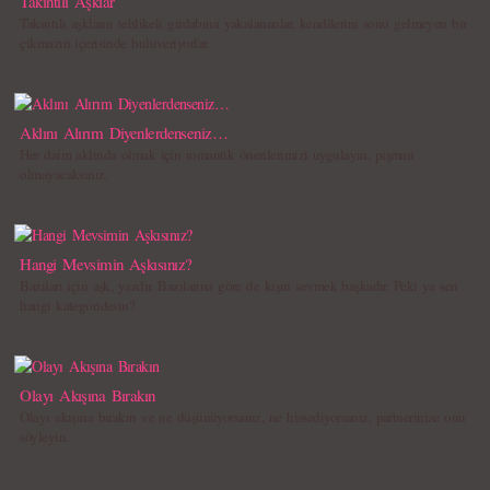
Takıntılı Aşklar
Takıntılı aşkların tehlikeli girdabına yakalananlar, kendilerini sonu gelmeyen bir
çıkmazın içerisinde buluveriyorlar.
Aklını Alırım Diyenlerdenseniz…
Her daim aklında olmak için romantik önerilerimizi uygulayın, pişman
olmayacaksınız.
Hangi Mevsimin Aşkısınız?
Bazıları için aşk, yazdır. Bazılarına göre de kışın sevmek başkadır. Peki ya sen
hangi kategoridesin?
Olayı Akışına Bırakın
Olayı akışına bırakın ve ne düşünüyorsanız, ne hissediyorsanız, partnerinize onu
söyleyin.