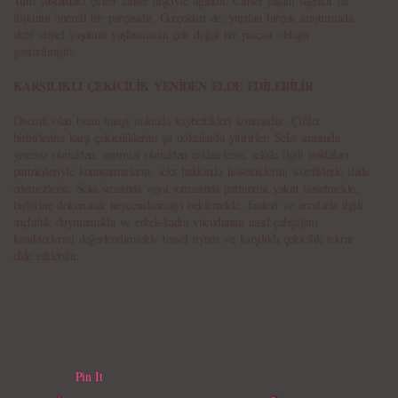
Tüm yaşlardaki çiftler cinsel ilişkiyle ilgilidir. Cinsel yaşam sağlıklı bir
ilişkinin önemli bir parçasıdır. Gerçekten de, yapılan birçok araştırmada
aktif cinsel yaşamın yaşlanmanın çok doğal bir parçası olduğu
gösterilmiştir.
KARŞILIKLI ÇEKİCİLİK YENİDEN ELDE EDİLEBİLİR
Önemli olan bunu hangi noktada kaybettikleri konusudur. Çiftler
birbirlerine karşı çekiciliklerini şu noktalarda yitirirler: Seks sırasında
yetersiz olmaktan, anormal olmaktan çekinirlerse, seksle ilgili noktaları
partnerleriyle konuşamazlarsa, seks hakkında hissettiklerini sözcüklerle ifade
edemezlerse. Seks sırasında veya sonrasında partnerini yakın hissetmekle,
birbirine dokunarak heyecanlanmayı beklemekle, fantezi ve arzularla ilgili
suçluluk duymamakla ve erkek-kadın vücudunun nasıl çalıştığını
karakterlerini değerlendirmekle tensel uyum ve karşılıklı çekicilik tekrar
elde edilebilir.
Pin It