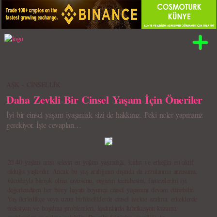
AŞK - CİNSELLİK
Daha Zevkli Bir Cinsel Yaşam İçin Öneriler
İyi bir cinsel yaşam iyaşamak sizi de hakkınız. Peki neler yapmanız
gerekiyor. İşte cevapları…
20-40 yaşları arası seksin en yoğun yaşandığı, kadın ve erkeğin en aktif
olduğu yaşlardır. Ancak bu yaş aralığının dışında da arzulanma arzusunu,
vücuduyla barışık olma arzusunu, orgazm tecrübesini, fantezilerini iyi
değerlendiren her birey hayatı boyunca cinsel yaşamını devam ettirebilir.
Yaş ilerledikçe veya uzun birlikteliklerde cinsel istekte azalma, erkeklerde
ereksiyon ve boşalma problemleri, kadınlarda lubrikasyon-kuruma-