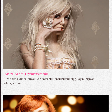
Aklını Alırım Diyenlerdenseniz…
Her daim aklında olmak için romantik önerilerimizi uygulayın, pişman
olmayacaksınız.