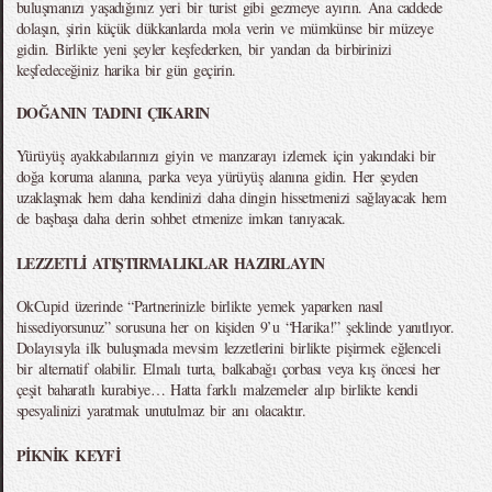
buluşmanızı yaşadığınız yeri bir turist gibi gezmeye ayırın. Ana caddede
dolaşın, şirin küçük dükkanlarda mola verin ve mümkünse bir müzeye
gidin. Birlikte yeni şeyler keşfederken, bir yandan da birbirinizi
keşfedeceğiniz harika bir gün geçirin.
DOĞANIN TADINI ÇIKARIN
Yürüyüş ayakkabılarınızı giyin ve manzarayı izlemek için yakındaki bir
doğa koruma alanına, parka veya yürüyüş alanına gidin. Her şeyden
uzaklaşmak hem daha kendinizi daha dingin hissetmenizi sağlayacak hem
de başbaşa daha derin sohbet etmenize imkan tanıyacak.
LEZZETLİ ATIŞTIRMALIKLAR HAZIRLAYIN
OkCupid üzerinde “Partnerinizle birlikte yemek yaparken nasıl
hissediyorsunuz” sorusuna her on kişiden 9’u “Harika!” şeklinde yanıtlıyor.
Dolayısıyla ilk buluşmada mevsim lezzetlerini birlikte pişirmek eğlenceli
bir alternatif olabilir. Elmalı turta, balkabağı çorbası veya kış öncesi her
çeşit baharatlı kurabiye… Hatta farklı malzemeler alıp birlikte kendi
spesyalinizi yaratmak unutulmaz bir anı olacaktır.
PİKNİK KEYFİ