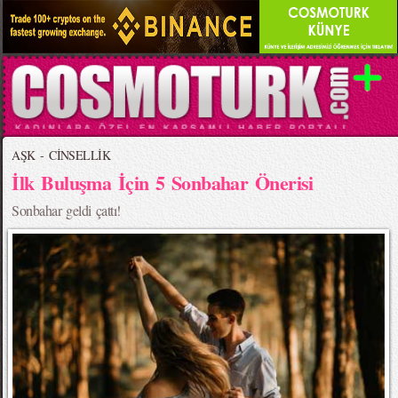
AŞK - CİNSELLİK
İlk Buluşma İçin 5 Sonbahar Önerisi
Sonbahar geldi çattı!