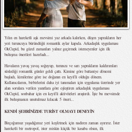
Yılın en hareketli aşk mevsimi yaz arkada kalırken, düşen yaprakların her
yeri turuncuya büründüğü romantik aylar kapıda. Arkadaşlık uygulaması
OkCupid, bu güzel zamanları yalnız geçirmek istemeyenler için ilk
buluşma önerileri hazırladı...
Havaların yavaş yavaş soğuyup, turuncu ve sarı yaprakların kaldırımları
süslediği romantik günler geldi çattı. Kimine göre battaniye dönemi
başladı, kimilerine göre ise doğanın en keyifli olduğu dönem.
Kullanıcılarını, birbirlerini daha iyi tanımaları için uygulama üzerinde yer
alan sorulara verilen yanıtlara göre eşleştiren arkadaşlık uygulaması
OkCupid, sonbahar için en keyifli aktiviteleri araştırdı. İşte bu mevsimde
ilk buluşmanızı unutulmaz kılacak 5 öneri...
KENDİ ŞEHRİNİZDE TURİST OLMAYI DENEYİN
Birçoğumuz yaşadığımız yeri keşfetmek için nadiren zaman ayırırız. İster
hareketli bir metropol, ister miskin küçük bir kasaba olsun, ilk