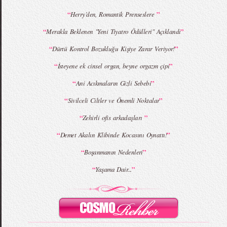
“
”
Herry’den, Romantik Prenseslere
“
”
Merakla Beklenen "Yeni Tiyatro Ödülleri" Açıklandı
MBFWI - Giray Sepin 2015 Yaz Koleksiyonu
MBFWI - Burçe Bekrek 2015 Yaz Koleksiyonu
“
”
Dürtü Kontrol Bozukluğu Kişiye Zarar Veriyor!
“
”
İsteyene ek cinsel organ, beyne orgazm çipi
“
”
Ani Acıkmaların Gizli Sebebi
“
”
Sivilceli Ciltler ve Önemli Noktalar
“
”
Zehirli ofis arkadaşları
“
”
Demet Akalın Klibinde Kocasını Oynattı!
“
”
Boşanmanın Nedenleri
“
”
Yaşama Dair...