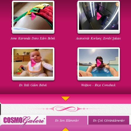
Anne Karnında Dans Eden Bebek
Asansörde Korkunç Zombi Şakası
En Tatlı Gülen Bebek
Wolfson - Ibiza Comeback
En Son Eklenenler
En Çok Görüntülenenler