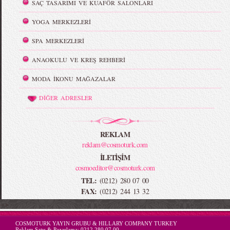
SAÇ TASARIMI VE KUAFÖR SALONLARI
YOGA MERKEZLERİ
SPA MERKEZLERİ
ANAOKULU VE KREŞ REHBERİ
MODA İKONU MAĞAZALAR
DİĞER ADRESLER
REKLAM
reklam@cosmoturk.com
İLETİŞİM
cosmoeditor@cosmoturk.com
TEL:
(0212) 280 07 00
FAX:
(0212) 244 13 32
-->
COSMOTURK YAYIN GRUBU & HILLARY COMPANY TURKEY
Reklam Satış & Pazarlama:
0212 280 07 00