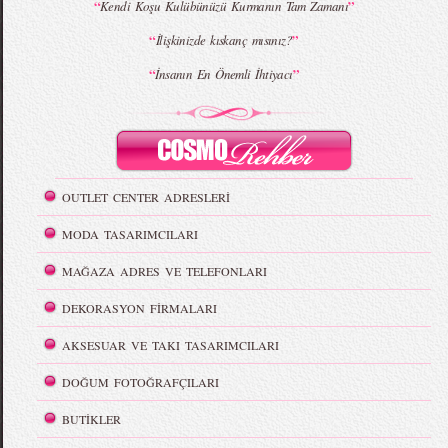
“
”
Kendi Koşu Kulübünüzü Kurmanın Tam Zamanı
“
”
İlişkinizde kıskanç mısınız?
“
”
İnsanın En Önemli İhtiyacı
OUTLET CENTER ADRESLERİ
MODA TASARIMCILARI
MAĞAZA ADRES VE TELEFONLARI
DEKORASYON FİRMALARI
AKSESUAR VE TAKI TASARIMCILARI
DOĞUM FOTOĞRAFÇILARI
BUTİKLER