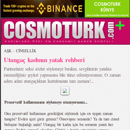
AŞK - CİNSELLİK
Utangaç kadının yatak rehberi
Partnerinize seksi sözler söylemeyi bırakın, sevgilinizin yatakta
istemediğiniz şeyleri yapmasına bile itiraz edemiyorsunuz. O zaman
adım adım utangaçlıktan kurtulmanın tam zamanı!...
Prezervatif kullanmasını söylemeye utanıyorsanız...
Ona prezervatif kullanması gerektiğini söylemek için en uygun zaman
hangisi? Evden içeri girer girmez? Önsevişme sırasında? Ya da tam cinsel
birleşme başladığı anda? Utangaç bir kadın için bu sorunun yanıtı her
zaman "hiçbir zaman" olacaktır. Çünkü o henüz sutyeninizi açmaya