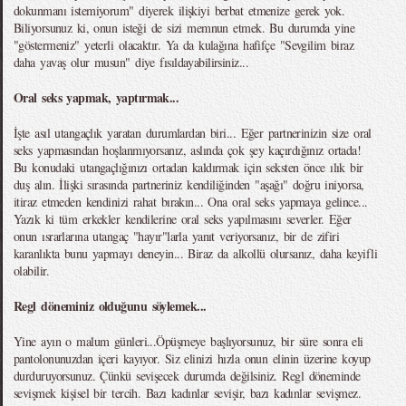
dokunmanı istemiyorum" diyerek ilişkiyi berbat etmenize gerek yok.
Biliyorsunuz ki, onun isteği de sizi memnun etmek. Bu durumda yine
"göstermeniz" yeterli olacaktır. Ya da kulağına hafifçe "Sevgilim biraz
daha yavaş olur musun" diye fısıldayabilirsiniz...
Oral seks yapmak, yaptırmak...
İşte asıl utangaçlık yaratan durumlardan biri... Eğer partnerinizin size oral
seks yapmasından hoşlanmıyorsanız, aslında çok şey kaçırdığınız ortada!
Bu konudaki utangaçlığınızı ortadan kaldırmak için seksten önce ılık bir
duş alın. İlişki sırasında partneriniz kendiliğinden "aşağı" doğru iniyorsa,
itiraz etmeden kendinizi rahat bırakın... Ona oral seks yapmaya gelince...
Yazık ki tüm erkekler kendilerine oral seks yapılmasını severler. Eğer
onun ısrarlarına utangaç "hayır"larla yanıt veriyorsanız, bir de zifiri
karanlıkta bunu yapmayı deneyin... Biraz da alkollü olursanız, daha keyifli
olabilir.
Regl döneminiz olduğunu söylemek...
Yine ayın o malum günleri...Öpüşmeye başlıyorsunuz, bir süre sonra eli
pantolonunuzdan içeri kayıyor. Siz elinizi hızla onun elinin üzerine koyup
durduruyorsunuz. Çünkü sevişecek durumda değilsiniz. Regl döneminde
sevişmek kişisel bir tercih. Bazı kadınlar sevişir, bazı kadınlar sevişmez.