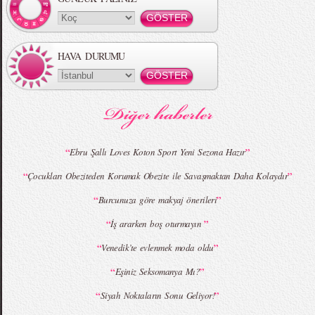
HAVA DURUMU
MBFWI - Gülçin Çengel 2015 Yaz
MBFWI - Zeynep Erdoğan 2015 Yaz
Koleksiyonu
Koleksiyonu
“
”
Ebru Şallı Loves Koton Sport Yeni Sezona Hazır
“
”
Çocukları Obeziteden Korumak Obezite ile Savaşmaktan Daha Kolaydır
MBFWI - Giray Sepin 2015 Yaz Koleksiyonu
MBFWI - Burçe Bekrek 2015 Yaz Koleksiyonu
“
”
Burcunuza göre makyaj önerileri
“
”
İş ararken boş oturmayın
“
”
Venedik’te evlenmek moda oldu
“
”
Eşiniz Seksomanya Mı?
“
”
Siyah Noktaların Sonu Geliyor!