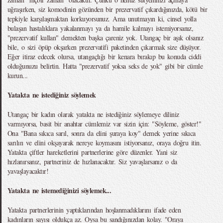
uğraşırken, siz komodinin gözünden bir prezervatif çıkardığınızda, kötü bir
tepkiyle karşılaşmaktan korkuyorsunuz. Ama unutmayın ki, cinsel yolla
bulaşan hastalıklara yakalanmayı ya da hamile kalmayı istemiyorsanız,
"prezervatif kullan" demekten başka çareniz yok. Utangaç bir aşık olsanız
bile, o sizi öpüp okşarken prezervatifi paketinden çıkarmak size düşüyor.
Eğer itiraz edecek olursa, utangaçlığı bir kenara bırakıp bu konuda ciddi
olduğunuzu belirtin. Hatta "prezervatif yoksa seks de yok" gibi bir cümle
kurun...
Yatakta ne istediğiniz söylemek
Utangaç bir kadın olarak yatakta ne istediğiniz söylemeye diliniz
varmıyorsa, basit bir anahtar cümlemiz var sizin için: "Söyleme, göster!"
Ona "Bana sıkıca sarıl, sonra da elini şuraya koy" demek yerine sıkıca
sarılın ve elini okşayarak nereye koymasını istiyorsanız, oraya doğru itin.
Yatakta çiftler hareketlerini partnerlerine göre düzenler. Yani siz
hızlanırsanız, partneriniz de hızlanacaktır. Siz yavaşlarsanız o da
yavaşlayacaktır!
Yatakta ne istemediğinizi söylemek...
Yatakta partnerlerinin yaptıklarından hoşlanmadıklarını ifade eden
kadınların sayısı oldukça az. Oysa bu sandığınızdan kolay. "Oraya