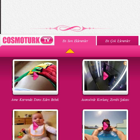
En Son Eklenenler
En Çok İzlenenler
Anne Karnında Dans Eden Bebek
Asansörde Korkunç Zombi Şakası