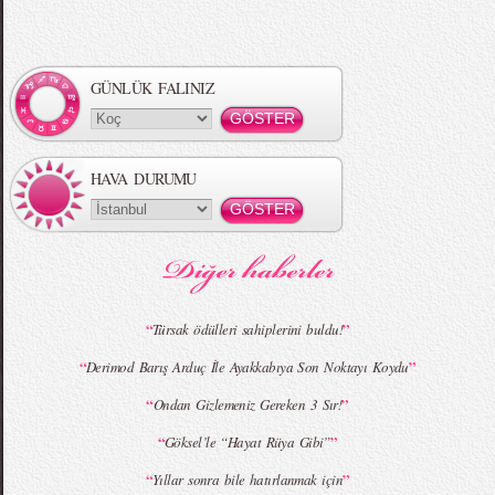
Örgü Saç Modelleri
MBFWI - Hakan Akkaya 2015 Yaz
Koleksiyonu
GÜNLÜK FALINIZ
HAVA DURUMU
MBFWI - Gülçin Çengel 2015 Yaz
MBFWI - Zeynep Erdoğan 2015 Yaz
Koleksiyonu
Koleksiyonu
“
”
Türsak ödülleri sahiplerini buldu!
“
”
Derimod Barış Arduç İle Ayakkabıya Son Noktayı Koydu
MBFWI - Giray Sepin 2015 Yaz Koleksiyonu
MBFWI - Burçe Bekrek 2015 Yaz Koleksiyonu
“
”
Ondan Gizlemeniz Gereken 3 Sır!
“
”
Göksel’le “Hayat Rüya Gibi”
“
”
Yıllar sonra bile hatırlanmak için