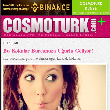
BURÇLAR
Bu Kokular Burcunuza Uğurlu Geliyor!
İşte burcunuza göre hayatınıza uğur katacak kokular...