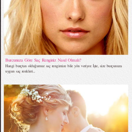
Burcunuza Göre Saç Renginiz Nasıl Olmalı?
Hangi burçtan olduğumuz saç rengimize bile yön veriyor. İşte, size burçunuza
uygun saç renkleri...