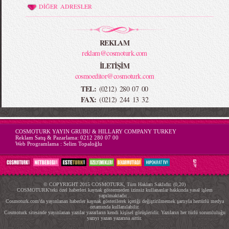
DİĞER ADRESLER
REKLAM
reklam@cosmoturk.com
İLETİŞİM
cosmoeditor@cosmoturk.com
TEL:
(0212) 280 07 00
FAX:
(0212) 244 13 32
-->
COSMOTURK YAYIN GRUBU & HILLARY COMPANY TURKEY
Reklam Satış & Pazarlama:
0212 280 07 00
Web Programlama :
Selim Topaloğlu
© COPYRIGHT 2015 COSMOTURK, Tüm Hakları Saklıdır. (0,20)
COSMOTURK'teki özel haberleri kaynak göstermeden izinsiz kullananlar hakkında yasal işlem
yapılmaktadır...
Cosmoturk.com'da yayınlanan haberler kaynak gösterilerek içeriği değiştirilmemek şartıyla hertürlü medya
ortamında kullanılabilir.
Cosmoturk sitesinde yayınlanan yazılar yazarların kendi kişisel görüşleridir. Yazıların her türlü sorumluluğu
yazıyı yazan yazarına aittir.