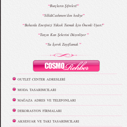
“
”
Burçların Şifreleri!
“
”
Silk&Cashmere'den hediye
“
”
Baharda Enerjinizi Yüksek Tutmak İçin Önemli Uyarı!
“
”
Tarçın Kan Şekerini Düzenliyor
“
”
Su İçerek Zayıflamak
OUTLET CENTER ADRESLERİ
MODA TASARIMCILARI
MAĞAZA ADRES VE TELEFONLARI
DEKORASYON FİRMALARI
AKSESUAR VE TAKI TASARIMCILARI