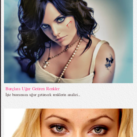
Burçlara Uğur Getiren Renkler
İşte burcunuza uğur getirecek renklerin analizi...