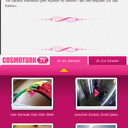
Yaz aşkınızı burcunuza göre seçmeye ne dersiniz? İşte tüm burçların yaz aşkı
haritası...
En Son Eklenenler
En Çok İzlenenler
Anne Karnında Dans Eden Bebek
Asansörde Korkunç Zombi Şakası