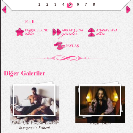
1
2
3
4
5
6
7
8
Pin It
Diğer Galeriler
Kahve İçen Yakışıklı Erkekler
Johnny Depp
Instagram`ı Fethetti