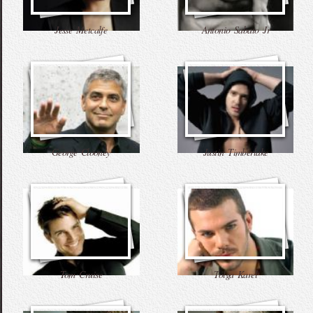
Jesse Metcalfe
Antonio Sabato Jr
George Clooney
Justin Timberlake
Tom Cruise
Tolga Karel