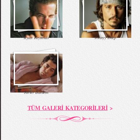
Ryan Reynolds
Johnyy Deep
Javier Bardem
TÜM GALERİ KATEGORİLERİ
>