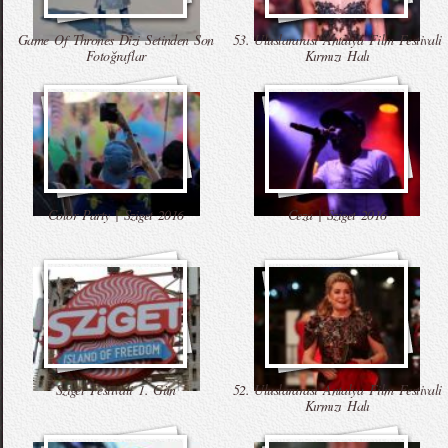
Game Of Thrones Dizi Setinden Son
53. Uluslararası Antalya Film Festivali
Fotoğraflar
Kırmızı Halı
Color Party | Sziget 2016
Ceza | Sziget 2016
Sziget Festivali 1. Gün
52. Uluslararası Antalya Film Festivali
Kırmızı Halı