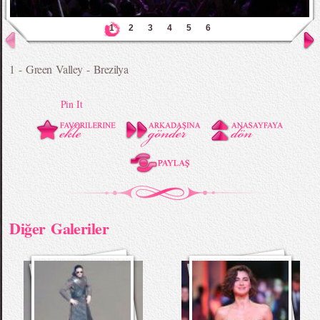
1
2
3
4
5
6
1 - Green Valley - Brezilya
Pin It
Diğer Galeriler