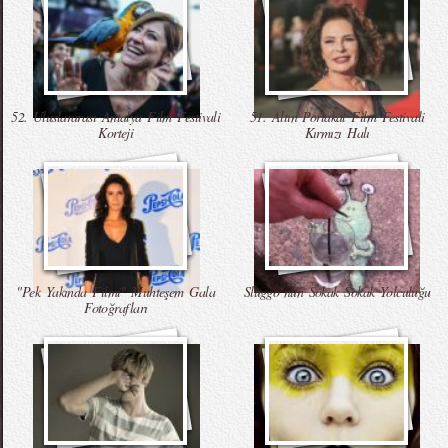
52. Uluslararası Antalya Film Festivali
51. Altın Portakal Film Festivali
Korteji
Kırmızı Halı
"Pek Yakında Filmi" Muhteşem Gala
Sluggo`nun Sokak Sokak Yolculuğu
Fotoğrafları