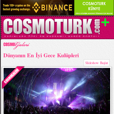
Dünyanın En İyi Gece Kulüpleri
Slideshow Başlat