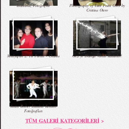
İnanılmaz Fotoğraflar
Photography of Tutti Frutti Girls by
Cristina Otero
Medyapım 2. Yıl Partisi - Chanta
Gezi`ye Damga Vuran Kadınlar!
Justin Bieber İstanbul Konseri
Fotoğrafları
TÜM GALERİ KATEGORİLERİ
>