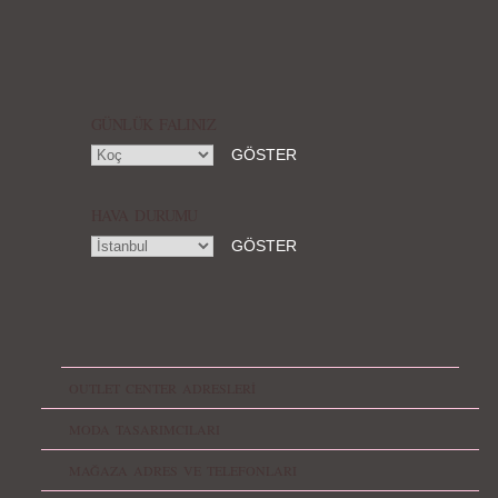
GÜNLÜK FALINIZ
HAVA DURUMU
OUTLET CENTER ADRESLERİ
MODA TASARIMCILARI
MAĞAZA ADRES VE TELEFONLARI