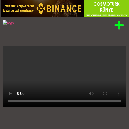
Kategori:
VİDEO KLİPLER (YABANCI)
Alexandra Stan - Dance