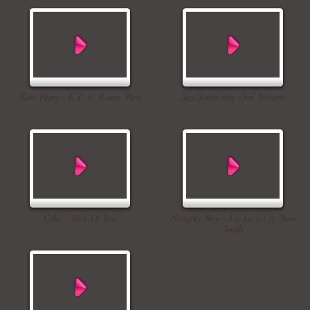
Katy Perry - E.T. ft. Kanye West
Say Something Özel Yorumu
Cake - Sick Of You
Naughty Boy - La La La ft. Sam
Smith