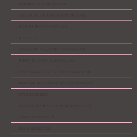
DEKORASYON FİRMALARI
AKSESUAR VE TAKI TASARIMCILARI
DOĞUM FOTOĞRAFÇILARI
BUTİKLER
AYAKKABI VE ÇANTA MAĞAZALARI
İKİNCİ EL GİYSİ MAĞAZALARI
GECE HAYATI VE EĞLENCE MEKANLARI
POPÜLER MEKANLAR (RESTAURANTLAR)
DİYETİSYENLER
SAÇ TASARIMI VE KUAFÖR SALONLARI
YOGA MERKEZLERİ
SPA MERKEZLERİ