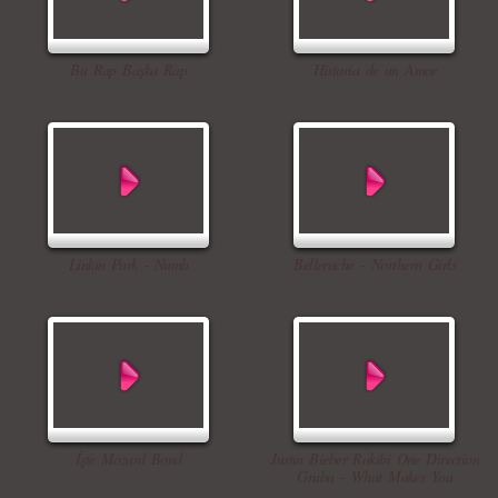
Bu Rap Başka Rap
Historia de un Amor
Linkin Park - Numb
Belleruche - Northern Girls
İşte Mozard Bond
Justin Bieber Rakibi One Direction
Grubu - What Makes You