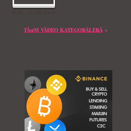
BUIKA - La Falsa Moneda
TÃœM VÃDEO KATEGORÃLERÃ
>