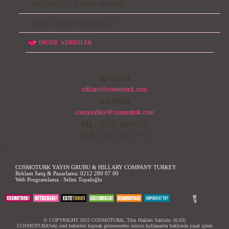
ANAOKULU VE KREŞ REHBERİ
MODA İKONU MAĞAZALAR
DİĞER ADRESLER
REKLAM
reklam@cosmoturk.com
İLETİŞİM
cosmoeditor@cosmoturk.com
TEL:
(0212) 280 07 00
FAX:
(0212) 244 13 32
-->
COSMOTURK YAYIN GRUBU & HILLARY COMPANY TURKEY
Reklam Satış & Pazarlama:
0212 280 07 00
Web Programlama :
Selim Topaloğlu
© COPYRIGHT 2015 COSMOTURK, Tüm Hakları Saklıdır. (0,03)
COSMOTURK'teki özel haberleri kaynak göstermeden izinsiz kullananlar hakkında yasal işlem