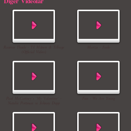
Diger Videolar
Rasmus Thude - Til Månen & Tilbage
Mariza - Fado
(Official Video)
Paul McCartney`s `My Valentine` -
Fun - We Are Young
Natalie Portman ve Johnny Depp