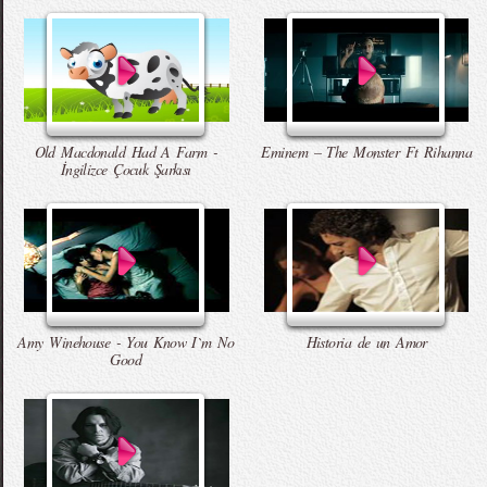
Old Macdonald Had A Farm -
Eminem – The Monster Ft Rihanna
İngilizce Çocuk Şarkısı
Amy Winehouse - You Know I`m No
Historia de un Amor
Good