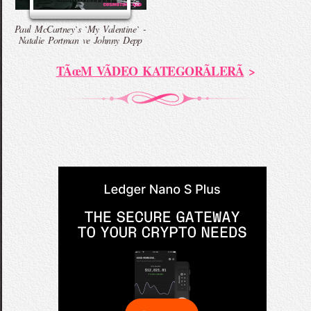
Paul McCartney`s `My Valentine` -
Natalie Portman ve Johnny Depp
TÃœM VÃDEO KATEGORÃLERÃ
>