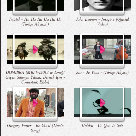
Twiztid - Ha Ha Ha Ha Ha Ha
John Lennon - Imagine (Official
(Türkçe Altyazılı)
Video)
DOMBIRA (MBFWI2013 te Emeği
Zaz - Je Veux - (Türkçe Altyazı)
Geçen Süreyya Yılmaz Dernek İçin -
Cosmoturk Ekibi)
Gregory Porter - Be Good (Lion`s
Holden - Ce Que Je Suis
Song)