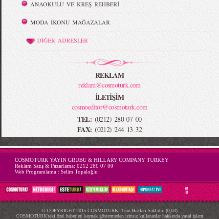
ANAOKULU VE KREŞ REHBERİ
MODA İKONU MAĞAZALAR
DİĞER ADRESLER
REKLAM
reklam@cosmoturk.com
İLETİŞİM
cosmoeditor@cosmoturk.com
TEL:
(0212) 280 07 00
FAX:
(0212) 244 13 32
-->
COSMOTURK YAYIN GRUBU & HILLARY COMPANY TURKEY
Reklam Satış & Pazarlama:
0212 280 07 00
Web Programlama :
Selim Topaloğlu
© COPYRIGHT 2015 COSMOTURK, Tüm Hakları Saklıdır. (0,03)
COSMOTURK'teki özel haberleri kaynak göstermeden izinsiz kullananlar hakkında yasal işlem