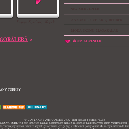
SPA MERKEZLERİ
ANAOKULU VE KREŞ REHBERİ
Kirpiye Sinirlenen Köpek
MODA İKONU MAĞAZALAR
GORÃLERÃ
>
DİĞER ADRESLER
PANY TURKEY
© COPYRIGHT 2015 COSMOTURK, Tüm Hakları Saklıdır. (0,05)
COSMOTURK'teki özel haberleri kaynak göstermeden izinsiz kullananlar hakkında yasal işlem yapılmaktadır..
.com'da yayınlanan haberler kaynak gösterilerek içeriği değiştirilmemek şartıyla hertürlü medya ortamında kulla