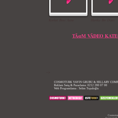
Korkut Beni Anne
Harika Bir Dans
TÃœM VÃDEO KATE
-->
COSMOTURK YAYIN GRUBU & HILLARY COM
Reklam Satış & Pazarlama:
0212 280 07 00
Web Programlama :
Selim Topaloğlu
Cosmoturk