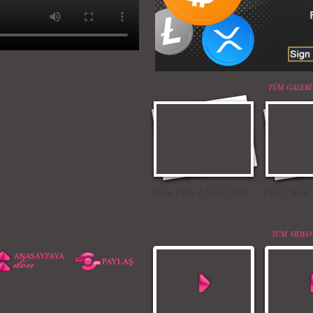
TÜM GALERİ
Color Party | Sziget 2016
Ceza | Sziget
TÜM VIDEO