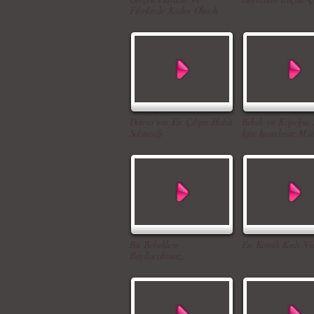
Filmlerde Kadın Olmak
Dünya`nın En Çılgın Halat
Bebek ve Köpeğin 
Salıncağı
İçin İnanılmaz Müc
Bu Bebeklere
En Komik Kedi Vid
Bayılacaksınız...