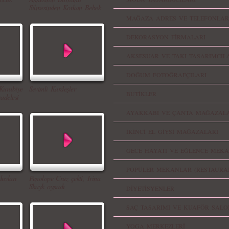
Silmesinden Korkan Bebek
MAĞAZA ADRES VE TELEFONLAR
DEKORASYON FİRMALARI
AKSESUAR VE TAKI TASARIMCIL
DOĞUM FOTOĞRAFÇILARI
Kurabiye
Sevimli Kardeşler
BUTİKLER
adelesi
AYAKKABI VE ÇANTA MAĞAZALA
İKİNCİ EL GİYSİ MAĞAZALARI
GECE HAYATI VE EĞLENCE MEKA
POPÜLER MEKANLAR (RESTAURA
eoları
Penolope Cruz çekti, Irina
Shayk oynadı
DİYETİSYENLER
SAÇ TASARIMI VE KUAFÖR SALO
YOGA MERKEZLERİ