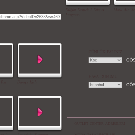
Düğün Dernek 2 Sünnet -
Masa Altı Se
Fragman
GÜNLÜK FALINIZ
HAVA DURUMU
 You
Dansçı Kedi
OUTLET CENTER ADRESLERİ
ocuk
Annesinin Burnunu
MODA TASARIMCILARI