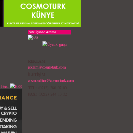
REKLAM
reklam@cosmoturk.com
İLETİŞİM
cosmoeditor@cosmoturk.com
TEL:
(0212) 280 07 00
FAX:
(0212) 244 13 32