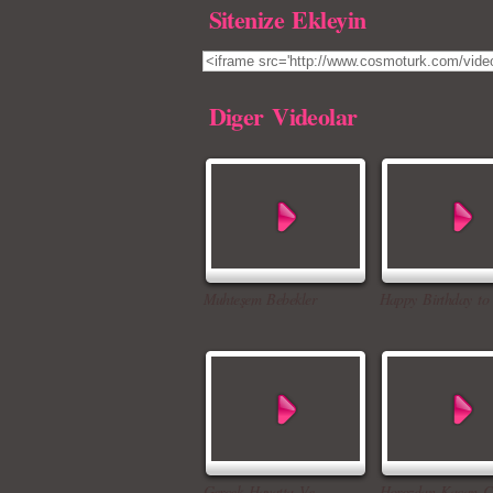
Sitenize Ekleyin
Diger Videolar
Muhteşem Bebekler
Happy Birthday to
Gerçek Hayatta Ve
Horozdan Kaçan Ç