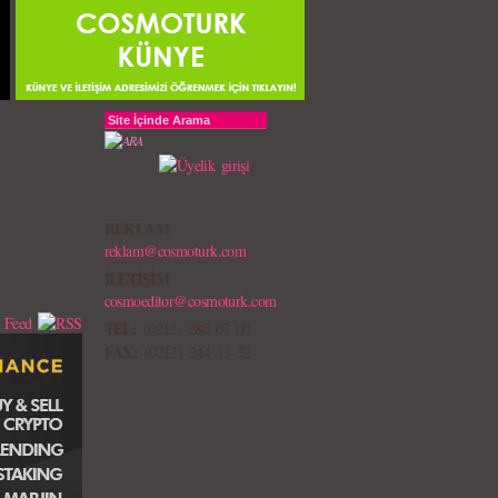
REKLAM
reklam@cosmoturk.com
İLETİŞİM
cosmoeditor@cosmoturk.com
TEL:
(0212) 280 07 00
FAX:
(0212) 244 13 32