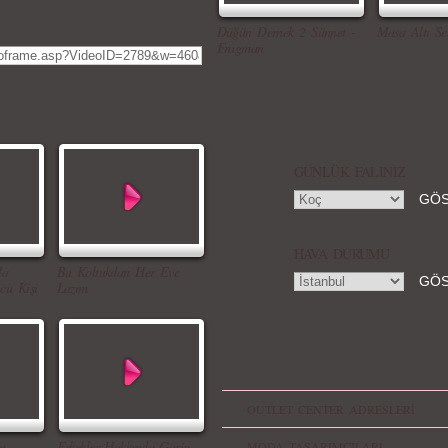
Düğün Dernek 2 Sünnet -
Masa Altı Se
Fragman
GÜNLÜK FALINIZ
HAVA DURUMU
la
Bu Koltukdan Her Eve
cu Kişi
Lazım
OUTLET CENTER ADRESLERİ
a
Erkekler Hakkında Garip
MODA TASARIMCILARI