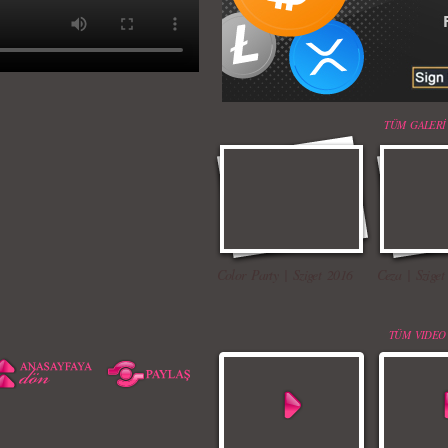
TÜM GALERİ
Color Party | Sziget 2016
Ceza | Sziget
TÜM VIDEO