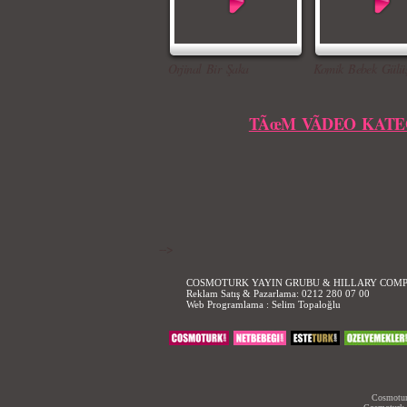
Orjinal Bir Şaka
Komik Bebek Gülü
TÃœM VÃDEO KATE
-->
COSMOTURK YAYIN GRUBU & HILLARY COM
Reklam Satış & Pazarlama:
0212 280 07 00
Web Programlama :
Selim Topaloğlu
Cosmoturk