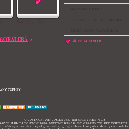
SPA MERKEZLERİ
ANAOKULU VE KREŞ REHBERİ
şü
Evde Yüzme Eğitimi
MODA İKONU MAĞAZALAR
GORÃLERÃ
>
DİĞER ADRESLER
PANY TURKEY
© COPYRIGHT 2015 COSMOTURK, Tüm Hakları Saklıdır. (0,03)
COSMOTURK'teki özel haberleri kaynak göstermeden izinsiz kullananlar hakkında yasal işlem yapılmaktadır..
.com'da yayınlanan haberler kaynak gösterilerek içeriği değiştirilmemek şartıyla hertürlü medya ortamında kulla