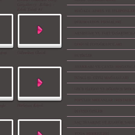
Gerçekler (1. Bölüm) -
Erkek Tarafı #1
MAĞAZA ADRES VE TELEFONLAR
DEKORASYON FİRMALARI
AKSESUAR VE TAKI TASARIMCIL
DOĞUM FOTOĞRAFÇILARI
foni
Gülmekten Ölecek
BUTİKLER
AYAKKABI VE ÇANTA MAĞAZALA
İKİNCİ EL GİYSİ MAĞAZALARI
GECE HAYATI VE EĞLENCE MEKA
POPÜLER MEKANLAR (RESTAURA
ngle
Horlayan Köpek
DİYETİSYENLER
SAÇ TASARIMI VE KUAFÖR SALO
YOGA MERKEZLERİ