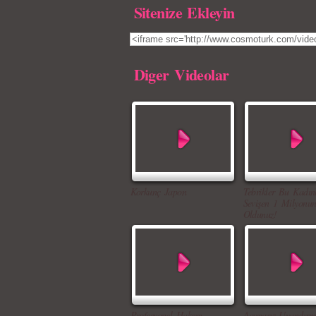
Sitenize Ekleyin
Diger Videolar
Korkunç Japon
Tebrikler Bu Kadın
Sevişen 1 Milyonun
Oldunuz!
Profesyonel Hakem
Acımasız Uyandırm