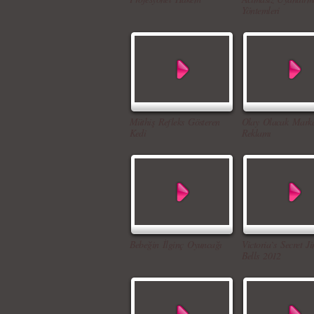
Yöntemleri
Müthiş Refleks Gösteren
Olay Olacak Marka
Kedi
Reklamı
Bebeğin İlginç Oyuncağı
Victoria`s Secret Ji
Bells 2012