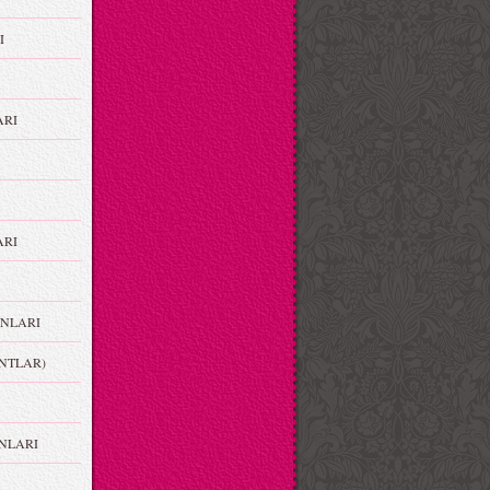
I
ARI
RI
NLARI
NTLAR)
NLARI