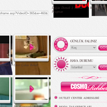
Düğün Dernek 2 Sünnet -
Masa Altı Se
Fragman
GÜNLÜK FALINIZ
HAVA DURUMU
angnam
Gitar Çalan Bebek
OUTLET CENTER ADRESLERİ
ncağı
İşte Karşınızda Bukalemun
MODA TASARIMCILARI