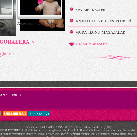
SPA MERKEZLERİ
ANAOKULU VE KREŞ REHBERİ
 Kedi
Ritim Tutan Deli Bebek!...
MODA İKONU MAĞAZALAR
GORÃLERÃ
>
DİĞER ADRESLER
PANY TURKEY
© COPYRIGHT 2015 COSMOTURK, Tüm Hakları Saklıdır. (0,05)
COSMOTURK'teki özel haberleri kaynak göstermeden izinsiz kullananlar hakkında yasal işlem yapılmaktadır..
.com'da yayınlanan haberler kaynak gösterilerek içeriği değiştirilmemek şartıyla hertürlü medya ortamında kulla