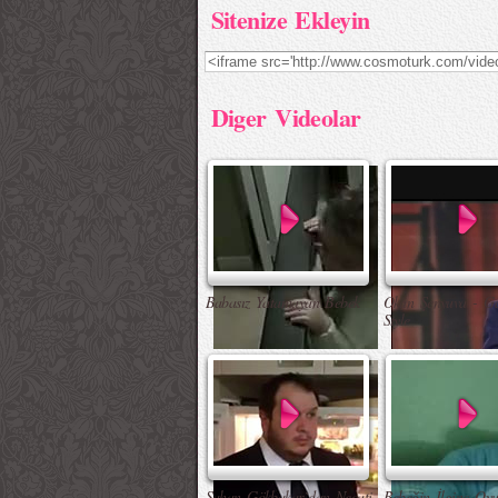
Sitenize Ekleyin
Diger Videolar
Babasız Yatamayan Bebek
Okan Şenyuva - G
Style
Şahan Gökbakar`dan Necati
Bebeğin İlginç Oyu