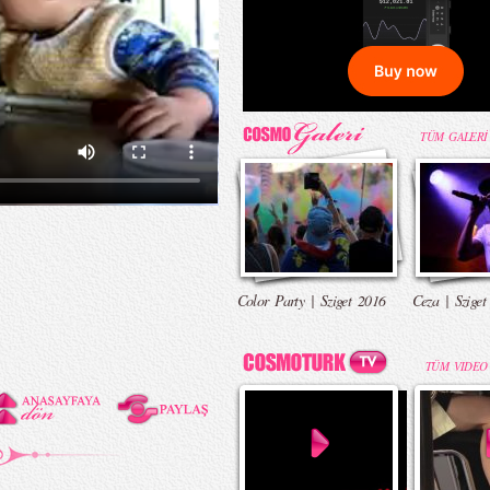
TÜM GALERİ
Color Party | Sziget 2016
Ceza | Sziget
TÜM VIDEO