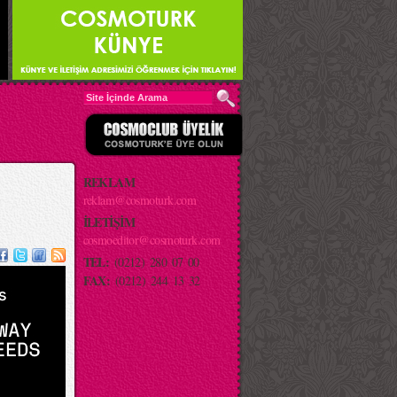
REKLAM
reklam@cosmoturk.com
İLETİŞİM
cosmoeditor@cosmoturk.com
TEL:
(0212) 280 07 00
FAX:
(0212) 244 13 32