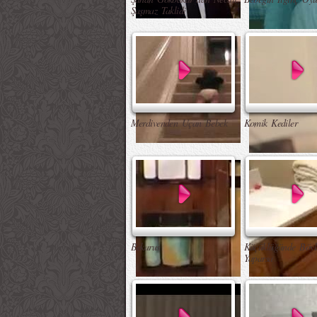
Şaşmaz Taklidi
Merdivenden Uçan Bebek
Komik Kediler
Bekarus
Küçüklüğünde Böyl
Yaparsa