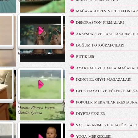
MAĞAZA ADRES VE TELEFONLAR
DEKORASYON FİRMALARI
AKSESUAR VE TAKI TASARIMCIL
DOĞUM FOTOĞRAFÇILARI
Happy Birthday to You
BUTİKLER
AYAKKABI VE ÇANTA MAĞAZALA
İKİNCİ EL GİYSİ MAĞAZALARI
GECE HAYATI VE EĞLENCE MEKA
POPÜLER MEKANLAR (RESTAURA
e
Motora Binmek İsteyen
Öküzün Çabası
DİYETİSYENLER
SAÇ TASARIMI VE KUAFÖR SALO
YOGA MERKEZLERİ