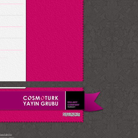
.
nılabilir.