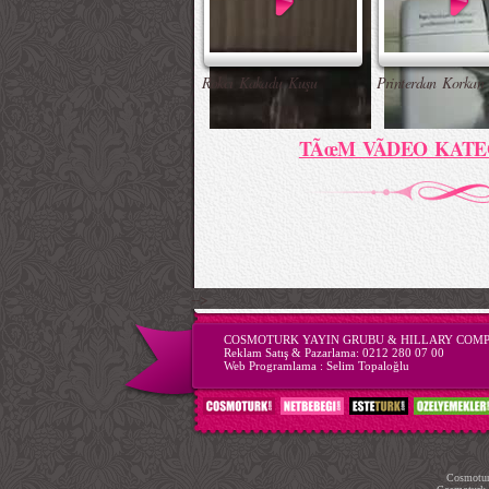
Rokcı Kakadu Kuşu
Printerdan Korkan
TÃœM VÃDEO KATE
-->
COSMOTURK YAYIN GRUBU & HILLARY COM
Reklam Satış & Pazarlama:
0212 280 07 00
Web Programlama :
Selim Topaloğlu
Cosmoturk