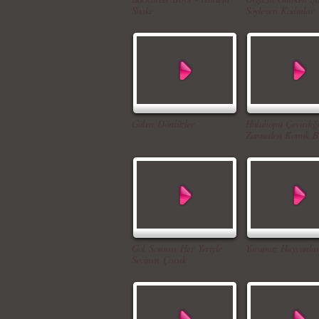
Shake
Söyleyen Kadınlar
Gülen Dördüzler
Hulahopu Çevirdiği
Zanneden Komik B
Gol Sonrası Her Yeriyle
Yaramaz Hayvanlar
Sevinen Çocuk