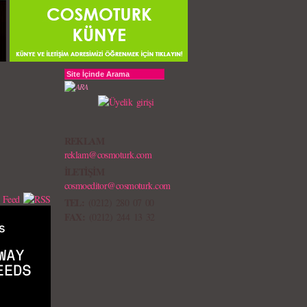
REKLAM
reklam@cosmoturk.com
İLETİŞİM
cosmoeditor@cosmoturk.com
TEL:
(0212) 280 07 00
FAX:
(0212) 244 13 32