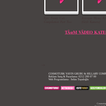
Epic Funny Cats -
Konuşan Masaj Ko
Compilation Part Two
(Gizli Kamera)
TÃœM VÃDEO KATE
-->
COSMOTURK YAYIN GRUBU & HILLARY COM
Reklam Satış & Pazarlama:
0212 280 07 00
Web Programlama :
Selim Topaloğlu
Cosmoturk