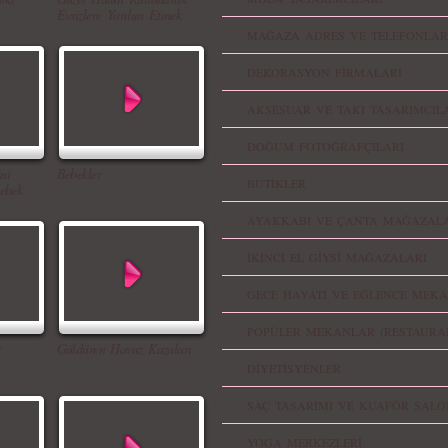
Evsizlere Yardım Etmek
MAĞAZA ADRES VE TELEFONLAR
DEKORASYON FİRMALARI
AKSESUAR VE TAKI TASARIMCIL
DOĞUM FOTOĞRAFÇILARI
ni
Bebekler
BUTİKLER
ebek
AYAKKABI VE ÇANTA MAĞAZALA
İKİNCİ EL GİYSİ MAĞAZALARI
GECE HAYATI VE EĞLENCE MEKA
POPÜLER MEKANLAR (RESTAURA
Güldüren Havuz Kazaları
DİYETİSYENLER
SAÇ TASARIMI VE KUAFÖR SALO
YOGA MERKEZLERİ