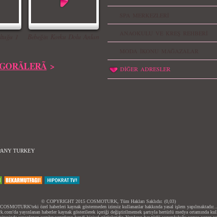
SPA MERKEZLERİ
ANAOKULU VE KREŞ REHBERİ
ltuğu 1
Bebeğin Korku Dolu Anları
MODA İKONU MAĞAZALAR
GORÃLERÃ
>
DİĞER ADRESLER
PANY TURKEY
© COPYRIGHT 2015 COSMOTURK, Tüm Hakları Saklıdır. (0,03)
COSMOTURK'teki özel haberleri kaynak göstermeden izinsiz kullananlar hakkında yasal işlem yapılmaktadır..
.com'da yayınlanan haberler kaynak gösterilerek içeriği değiştirilmemek şartıyla hertürlü medya ortamında kulla