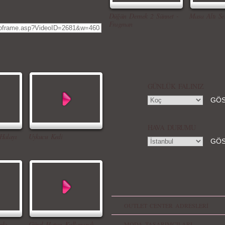
Düğün Dernek 2 Sünnet -
Masa Altı Se
Fragman
GÜNLÜK FALINIZ
HAVA DURUMU
Halayı
Uykucu Kedi
OUTLET CENTER ADRESLERİ
rkı
Güzel Hatun Kullanarak
MODA TASARIMCILARI