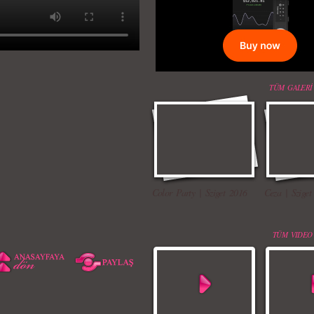
TÜM GALERİ
Color Party | Sziget 2016
Ceza | Sziget
TÜM VIDEO