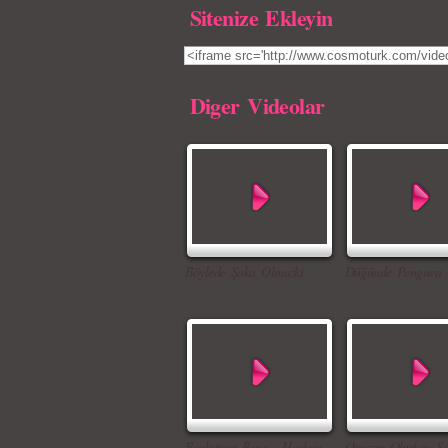
Sitenize Ekleyin
Diger Videolar
Böylede Şaka Olmazki
Düğünde Penguen 
Backstreet Boys - Harlem
Orgazm Olurken Şa