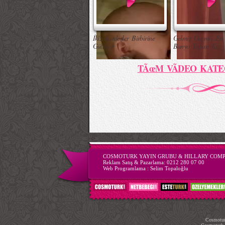
İkiz Kardeşler Birbirine
Gelmiş Geçmiş En 
Gülüyor
Banyo Yapan Kız
TÃœM VÃDEO KATE
-->
COSMOTURK YAYIN GRUBU & HILLARY COM
Reklam Satış & Pazarlama:
0212 280 07 00
Web Programlama :
Selim Topaloğlu
Cosmoturk