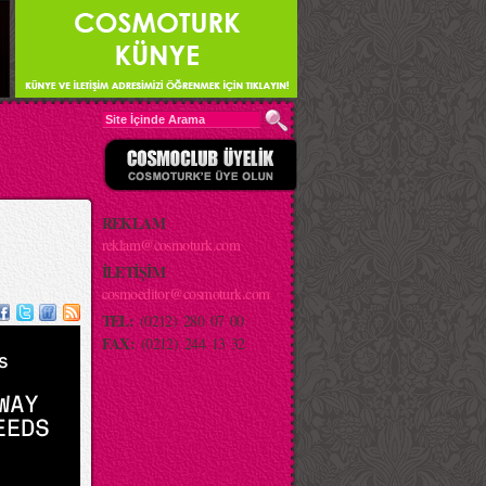
REKLAM
reklam@cosmoturk.com
İLETİŞİM
cosmoeditor@cosmoturk.com
TEL:
(0212) 280 07 00
FAX:
(0212) 244 13 32