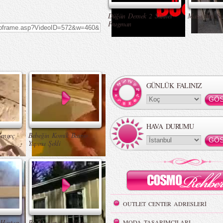
Düğün Dernek 2 Sünnet -
Masa Altı Se
Fragman
GÜNLÜK FALINIZ
HAVA DURUMU
Yengeç
Bebeğin Komik Banyo
Yapma Şekli
OUTLET CENTER ADRESLERİ
Hastası
Bu Kediler Çok İlginç
MODA TASARIMCILARI