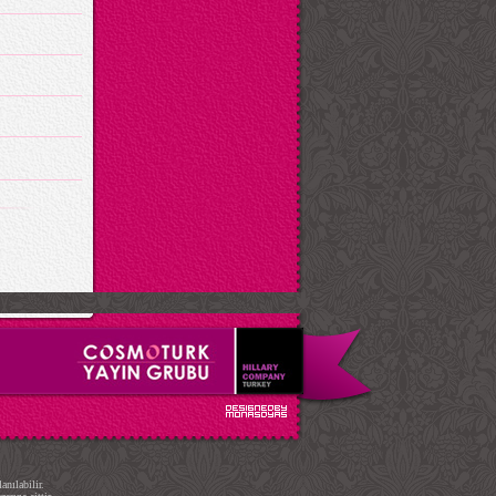
.
nılabilir.