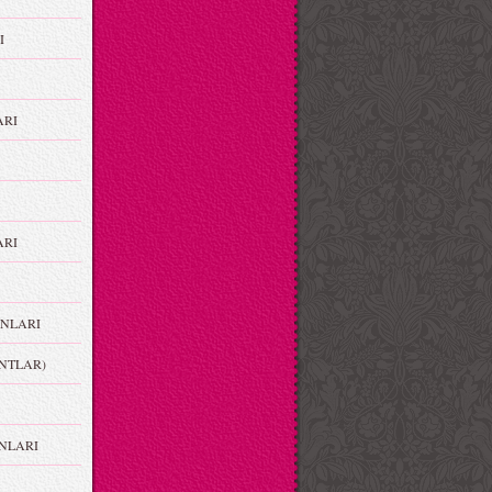
I
ARI
RI
NLARI
NTLAR)
NLARI