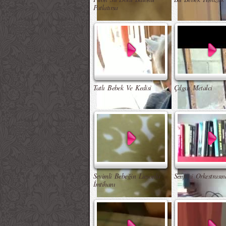
Patlatırsa
Tatlı Bebek Ve Kedisi
Çılgın Metalci
Sevimli Bebeğin Limonla
Senfoni Orkestrası
İmtihanı