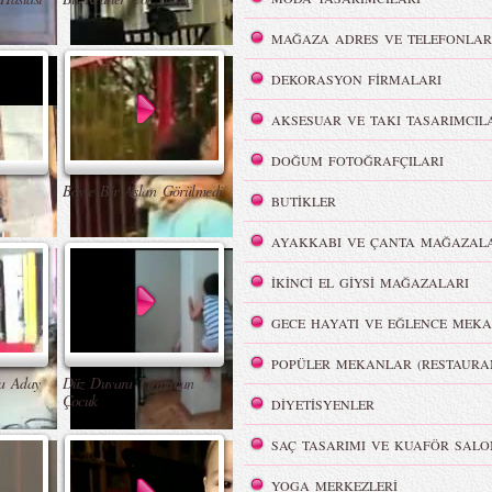
MAĞAZA ADRES VE TELEFONLAR
DEKORASYON FİRMALARI
AKSESUAR VE TAKI TASARIMCIL
DOĞUM FOTOĞRAFÇILARI
Böyle Bir Aslan Görülmedi
BUTİKLER
AYAKKABI VE ÇANTA MAĞAZALA
İKİNCİ EL GİYSİ MAĞAZALARI
GECE HAYATI VE EĞLENCE MEKA
POPÜLER MEKANLAR (RESTAURA
na Aday
Düz Duvara Tırmanan
Çocuk
DİYETİSYENLER
SAÇ TASARIMI VE KUAFÖR SALO
YOGA MERKEZLERİ