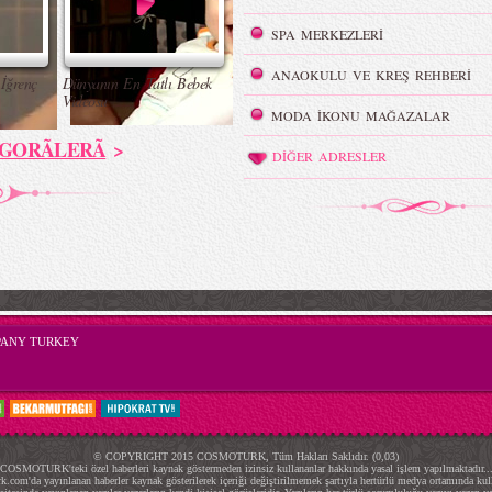
SPA MERKEZLERİ
ANAOKULU VE KREŞ REHBERİ
İğrenç
Dünyanın En Tatlı Bebek
Videosu
MODA İKONU MAĞAZALAR
GORÃLERÃ
>
DİĞER ADRESLER
PANY TURKEY
© COPYRIGHT 2015 COSMOTURK, Tüm Hakları Saklıdır. (0,03)
COSMOTURK'teki özel haberleri kaynak göstermeden izinsiz kullananlar hakkında yasal işlem yapılmaktadır..
.com'da yayınlanan haberler kaynak gösterilerek içeriği değiştirilmemek şartıyla hertürlü medya ortamında kulla