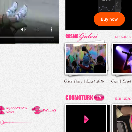
TÜM GALERİ
Color Party | Sziget 2016
Ceza | Sziget
TÜM VIDEO