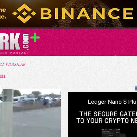
Lİ VİDEOLAR
ım