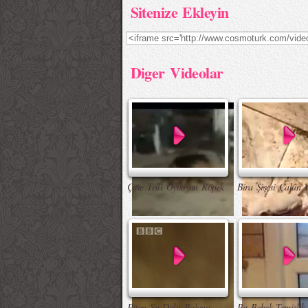
Sitenize Ekleyin
Diger Videolar
Çifte Telli Oynayan Köpek
Bira Şişesi Çalan 
Piton Su Dolu Balonu
Bu Bebek Temizlik 