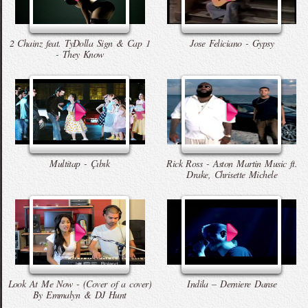
2 Chainz feat. TyDolla Sign & Cap 1
Jose Feliciano - Gypsy
- They Know
Multitap - Çıbık
Rick Ross - Aston Martin Music ft.
Drake, Chrisette Michele
Look At Me Now - (Cover of a cover)
Indila – Derniere Danse
By Emmalyn & DJ Hunt