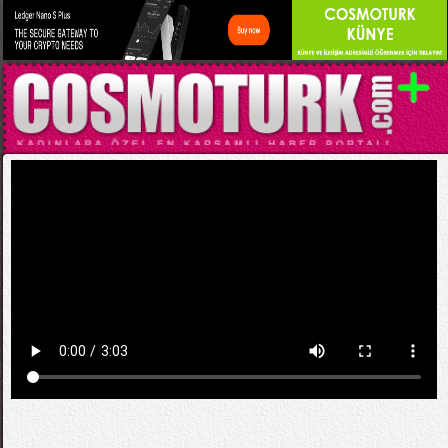
Kategori:
VİDEO KLİPLER (YABANCI)
Carmen Electra - Werq