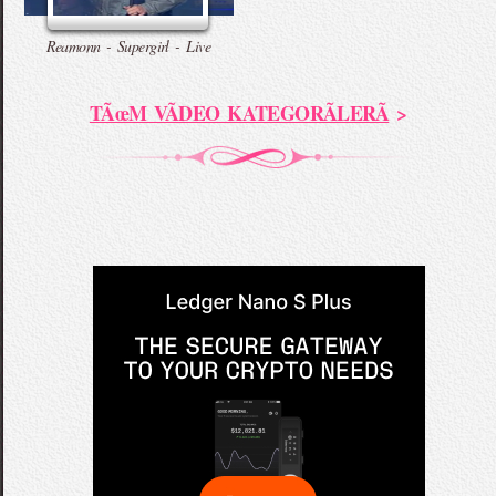
Reamonn - Supergirl - Live
TÃœM VÃDEO KATEGORÃLERÃ
>