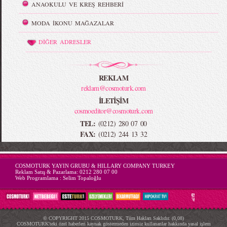
ANAOKULU VE KREŞ REHBERİ
MODA İKONU MAĞAZALAR
DİĞER ADRESLER
REKLAM
reklam@cosmoturk.com
İLETİŞİM
cosmoeditor@cosmoturk.com
TEL:
(0212) 280 07 00
FAX:
(0212) 244 13 32
-->
COSMOTURK YAYIN GRUBU & HILLARY COMPANY TURKEY
Reklam Satış & Pazarlama:
0212 280 07 00
Web Programlama :
Selim Topaloğlu
© COPYRIGHT 2015 COSMOTURK, Tüm Hakları Saklıdır. (0,08)
COSMOTURK'teki özel haberleri kaynak göstermeden izinsiz kullananlar hakkında yasal işlem