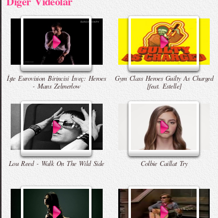
Diger Videolar
İşte Eurovision Birincisi İsveç: Heroes
Gym Class Heroes Guilty As Charged
- Mans Zelmerlow
[feat. Estelle]
Lou Reed - Walk On The Wild Side
Colbie Caillat Try