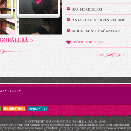
SPA MERKEZLERİ
ANAOKULU VE KREŞ REHBERİ
Obsesion
Wiz Khalifa - Let It Go
t
feat. Akon
MODA İKONU MAĞAZALAR
GORÃLERÃ
>
DİĞER ADRESLER
PANY TURKEY
© COPYRIGHT 2015 COSMOTURK, Tüm Hakları Saklıdır. (0,03)
COSMOTURK'teki özel haberleri kaynak göstermeden izinsiz kullananlar hakkında yasal işlem yapılmaktadır..
.com'da yayınlanan haberler kaynak gösterilerek içeriği değiştirilmemek şartıyla hertürlü medya ortamında kulla