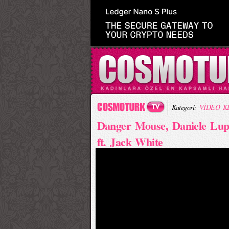
Kategori:
VİDEO K
Danger Mouse, Daniele Lup
ft. Jack White