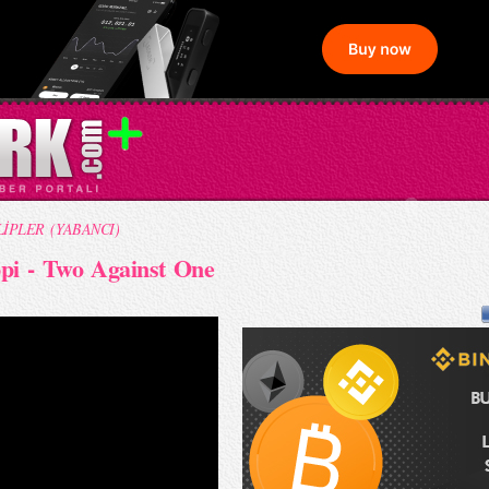
LİPLER (YABANCI)
pi - Two Against One