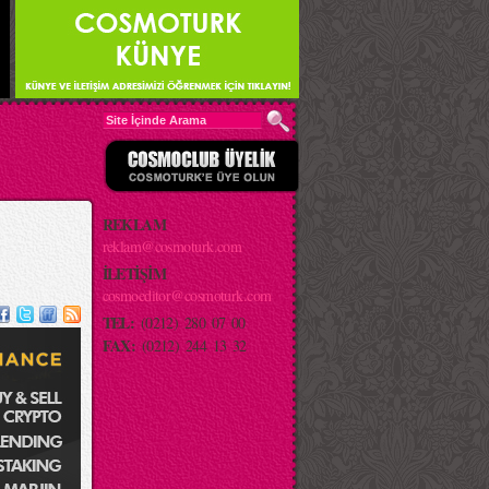
REKLAM
reklam@cosmoturk.com
İLETİŞİM
cosmoeditor@cosmoturk.com
TEL:
(0212) 280 07 00
FAX:
(0212) 244 13 32