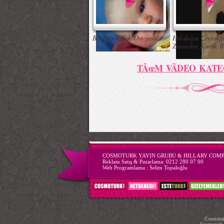
Bu Bebek Çok Duygusal
Hulahopu Çevirdiği
Zanneden Komik B
TÃœM VÃDEO KATE
-->
COSMOTURK YAYIN GRUBU & HILLARY COM
Reklam Satış & Pazarlama:
0212 280 07 00
Web Programlama :
Selim Topaloğlu
Cosmoturk