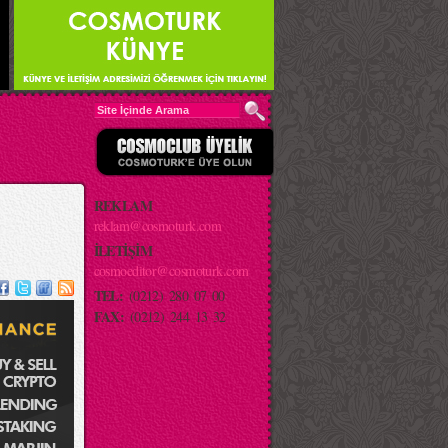
REKLAM
reklam@cosmoturk.com
İLETİŞİM
cosmoeditor@cosmoturk.com
TEL:
(0212) 280 07 00
FAX:
(0212) 244 13 32