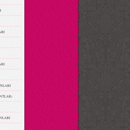
I
ARI
RI
NLARI
NTLAR)
NLARI