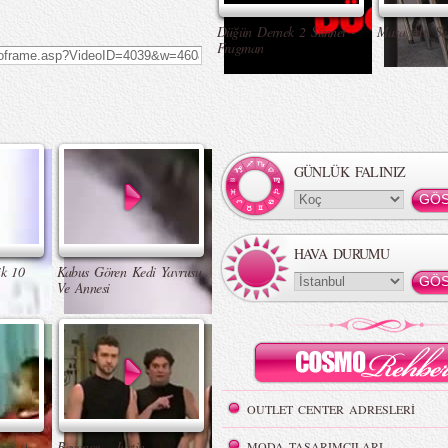
Düğün Dernek 2 Sünnet -
Masa Altı Se
Fragman
GÜNLÜK FALINIZ
HAVA DURUMU
k 10
Kabus Gören Kedi Yavrusu
Ve Annesi
OUTLET CENTER ADRESLERİ
çi :)
Beyonce - Justin
MODA TASARIMCILARI