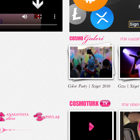
TÜM GALERİ
Color Party | Sziget 2016
Ceza | Sziget
TÜM VIDEO