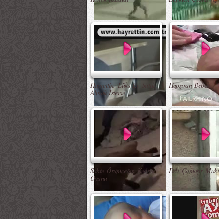
Hayrettin, Lüks Ev Satın
Hapşıran Bebek
Almak İsterse
Sahte Örümceğin Kediyle
Deli Çamaşır Maki
Oyunu