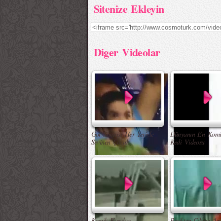
Sitenize Ekleyin
Diger Videolar
Gol Sonrası Her Yeriyle
Dünyanın En Komi
Sevinen Çocuk
Kedi Videosu
Komik Kazalar
Beşikten Çıkma Apa