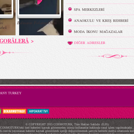
SPA MERKEZLERİ
ANAOKULU VE KREŞ REHBERİ
ni
Balinanın Fırlama Olanı
ebek
MODA İKONU MAĞAZALAR
GORÃLERÃ
>
DİĞER ADRESLER
PANY TURKEY
© COPYRIGHT 2015 COSMOTURK, Tüm Hakları Saklıdır. (0,05)
COSMOTURK'teki özel haberleri kaynak göstermeden izinsiz kullananlar hakkında yasal işlem yapılmaktadır..
.com'da yayınlanan haberler kaynak gösterilerek içeriği değiştirilmemek şartıyla hertürlü medya ortamında kulla