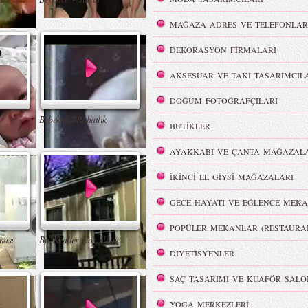
MAĞAZA ADRES VE TELEFONLAR
DEKORASYON FİRMALARI
AKSESUAR VE TAKI TASARIMCIL
DOĞUM FOTOĞRAFÇILARI
Bebekteki Rahatlık
BUTİKLER
AYAKKABI VE ÇANTA MAĞAZALA
İKİNCİ EL GİYSİ MAĞAZALARI
GECE HAYATI VE EĞLENCE MEKA
POPÜLER MEKANLAR (RESTAURA
nası
Bu Kediler Çok İlginç
DİYETİSYENLER
SAÇ TASARIMI VE KUAFÖR SALO
YOGA MERKEZLERİ