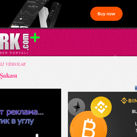
Lİ VİDEOLAR
Şakası