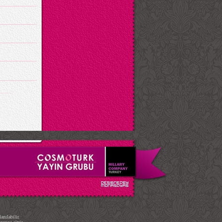
.
nılabilir.