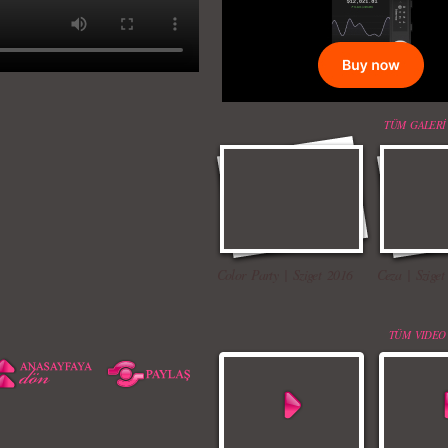
TÜM GALERİ
Color Party | Sziget 2016
Ceza | Sziget
TÜM VIDEO