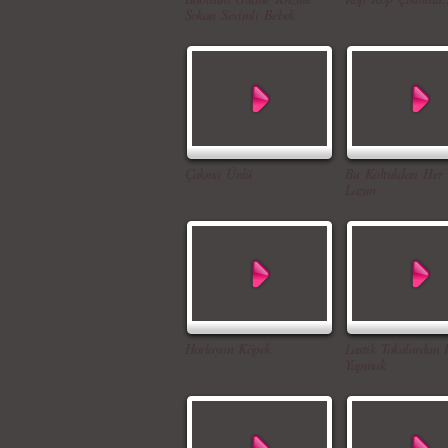
Sokan Sevimli Bebek
Çakma Ünlü
Bu Koltukdan Her
Lazım
Horlayan Köpek
Lastik Tokalardan B
Yapmak