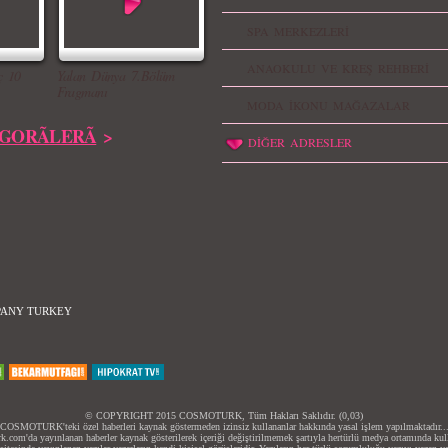
SPA MERKEZLERİ
ANAOKULU VE KREŞ REHBERİ
ç 10
Yalan Dünya 7.Bölüm
Fragmanı
MODA İKONU MAĞAZALAR
GORÃLERÃ
>
DİĞER ADRESLER
PANY TURKEY
© COPYRIGHT 2015 COSMOTURK, Tüm Hakları Saklıdır. (0,03)
COSMOTURK'teki özel haberleri kaynak göstermeden izinsiz kullananlar hakkında yasal işlem yapılmaktadır..
.com'da yayınlanan haberler kaynak gösterilerek içeriği değiştirilmemek şartıyla hertürlü medya ortamında kulla