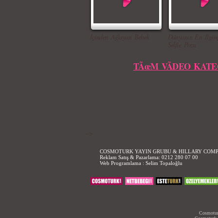
İçinden Ağlayan Bebek
Dünyanın En İlgin
Selfie Pozu
TÃœM VÃDEO KATE
-->
COSMOTURK YAYIN GRUBU & HILLARY COM
Reklam Satış & Pazarlama:
0212 280 07 00
Web Programlama :
Selim Topaloğlu
Cosmoturk