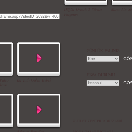
Düğün Dernek 2 Sünnet -
Masa Altı Se
Fragman
GÜNLÜK FALINIZ
HAVA DURUMU
Video
En Tatlı Gülen Bebek
lıyor
OUTLET CENTER ADRESLERİ
..
Ağlayan Papağan
MODA TASARIMCILARI