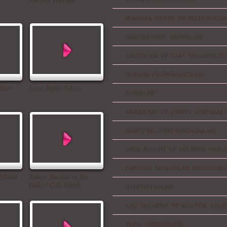
MAĞAZA ADRES VE TELEFONLAR
DEKORASYON FİRMALARI
AKSESUAR VE TAKI TASARIMCIL
DOĞUM FOTOĞRAFÇILARI
 Eve
Uçan Bebek Şakası
BUTİKLER
AYAKKABI VE ÇANTA MAĞAZALA
İKİNCİ EL GİYSİ MAĞAZALARI
GECE HAYATI VE EĞLENCE MEKA
POPÜLER MEKANLAR (RESTAURA
ileklik
Ashton Kutcher`in Bu
Halleri Çok Komik
DİYETİSYENLER
SAÇ TASARIMI VE KUAFÖR SALO
YOGA MERKEZLERİ