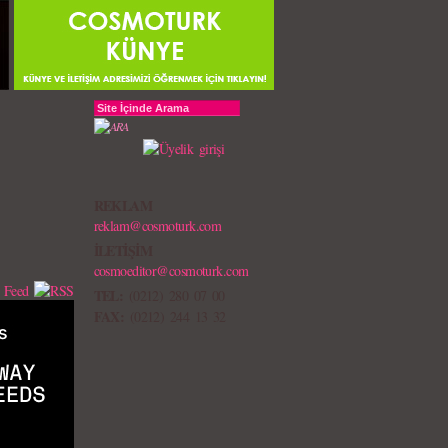
REKLAM
reklam@cosmoturk.com
İLETİŞİM
cosmoeditor@cosmoturk.com
TEL:
(0212) 280 07 00
FAX:
(0212) 244 13 32