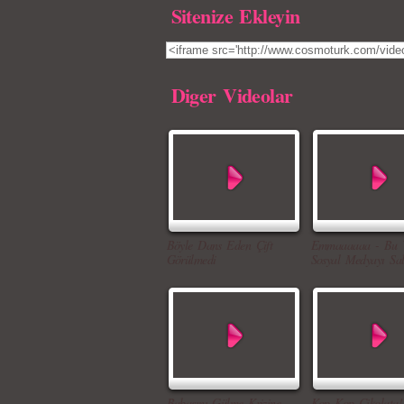
Sitenize Ekleyin
Diger Videolar
Böyle Dans Eden Çift
Emmaaaaaa - Bu 
Görülmedi
Sosyal Medyayı Sal
Babasını Gülme Krizine
Kop Kop Çikolata!.