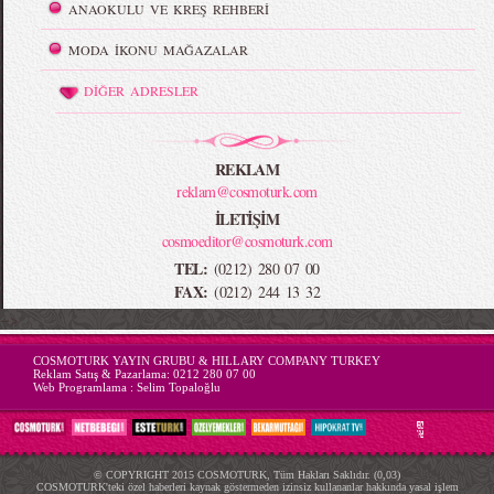
ANAOKULU VE KREŞ REHBERİ
MODA İKONU MAĞAZALAR
DİĞER ADRESLER
REKLAM
reklam@cosmoturk.com
İLETİŞİM
cosmoeditor@cosmoturk.com
TEL:
(0212) 280 07 00
FAX:
(0212) 244 13 32
-->
COSMOTURK YAYIN GRUBU & HILLARY COMPANY TURKEY
Reklam Satış & Pazarlama:
0212 280 07 00
Web Programlama :
Selim Topaloğlu
© COPYRIGHT 2015 COSMOTURK, Tüm Hakları Saklıdır. (0,03)
COSMOTURK'teki özel haberleri kaynak göstermeden izinsiz kullananlar hakkında yasal işlem