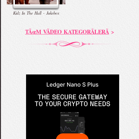
Kidz In The Hall - Jukebox
TÃœM VÃDEO KATEGORÃLERÃ
>