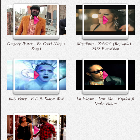
Gregory Porter - Be Good (Lion`s
Mandinga - Zaleilah (Romania) -
Song)
2012 Eurovision
Katy Perry - E.T. ft. Kanye West
Lil Wayne - Love Me - Explicit ft
Drake Future