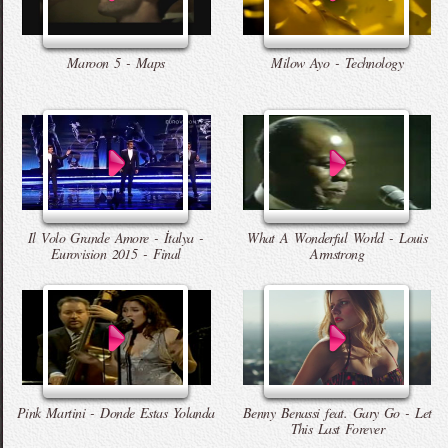
Maroon 5 - Maps
Milow Ayo - Technology
Il Volo Grande Amore - İtalya -
What A Wonderful World - Louis
Eurovision 2015 - Final
Armstrong
Pink Martini - Donde Estas Yolanda
Benny Benassi feat. Gary Go - Let
This Last Forever