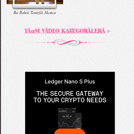
Bu Bebek Temizlik Hastası
TÃœM VÃDEO KATEGORÃLERÃ
>