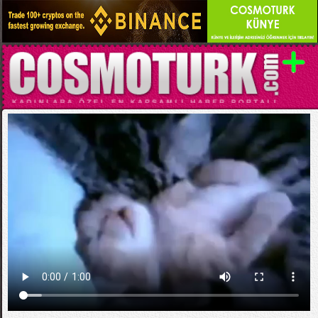
Kategori:
EĞLENCELİ VİDEOLAR
Kabus Gören Kedi Yavrusu Ve Annesi