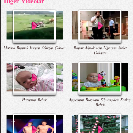
Diger Videolar
Motora Binmek İsteyen Öküzün Çabası
Rapor Almak için Uğraşan Şirket
Çalışanı
Hapşıran Bebek
Annesinin Burnunu Silmesinden Korkan
Bebek