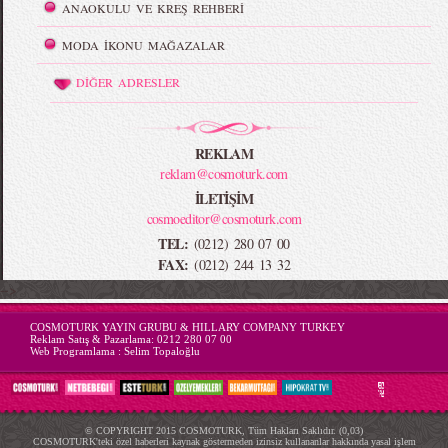
ANAOKULU VE KREŞ REHBERİ
MODA İKONU MAĞAZALAR
DİĞER ADRESLER
REKLAM
reklam@cosmoturk.com
İLETİŞİM
cosmoeditor@cosmoturk.com
TEL:
(0212) 280 07 00
FAX:
(0212) 244 13 32
-->
COSMOTURK YAYIN GRUBU & HILLARY COMPANY TURKEY
Reklam Satış & Pazarlama:
0212 280 07 00
Web Programlama :
Selim Topaloğlu
© COPYRIGHT 2015 COSMOTURK, Tüm Hakları Saklıdır. (0,03)
COSMOTURK'teki özel haberleri kaynak göstermeden izinsiz kullananlar hakkında yasal işlem