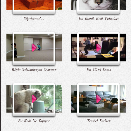
Süprizzzzzz!...
En Komik Kedi Videoları
Böyle Saklambaçmı Oynanır
En Güzel Dans
Bu Kedi Ne Yapıyor
Tembel Kediler