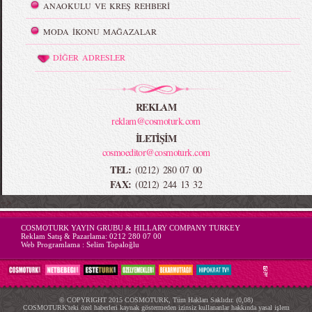
ANAOKULU VE KREŞ REHBERİ
MODA İKONU MAĞAZALAR
DİĞER ADRESLER
REKLAM
reklam@cosmoturk.com
İLETİŞİM
cosmoeditor@cosmoturk.com
TEL:
(0212) 280 07 00
FAX:
(0212) 244 13 32
-->
COSMOTURK YAYIN GRUBU & HILLARY COMPANY TURKEY
Reklam Satış & Pazarlama:
0212 280 07 00
Web Programlama :
Selim Topaloğlu
© COPYRIGHT 2015 COSMOTURK, Tüm Hakları Saklıdır. (0,08)
COSMOTURK'teki özel haberleri kaynak göstermeden izinsiz kullananlar hakkında yasal işlem