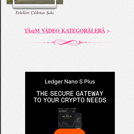
Erkekleri Çıldırtan Şaka
TÃœM VÃDEO KATEGORÃLERÃ
>