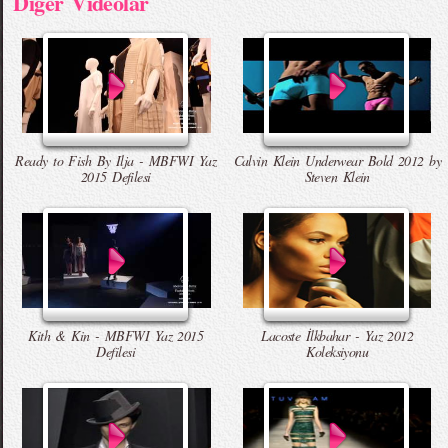
Diger Videolar
Ready to Fish By Ilja - MBFWI Yaz
Calvin Klein Underwear Bold 2012 by
2015 Defilesi
Steven Klein
Kith & Kin - MBFWI Yaz 2015
Lacoste İlkbahar - Yaz 2012
Defilesi
Koleksiyonu