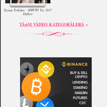
Zeynep Erdoğan - MBFWI Yaz 2015
Defilesi
TÃœM VÃDEO KATEGORÃLERÃ
>