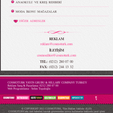
ANAOKULU VE KREŞ REHBERİ
MODA İKONU MAĞAZALAR
DİĞER ADRESLER
REKLAM
reklam@cosmoturk.com
İLETİŞİM
cosmoeditor@cosmoturk.com
TEL:
(0212) 280 07 00
FAX:
(0212) 244 13 32
-->
COSMOTURK YAYIN GRUBU & HILLARY COMPANY TURKEY
Reklam Satış & Pazarlama:
0212 280 07 00
Web Programlama :
Selim Topaloğlu
© COPYRIGHT 2015 COSMOTURK, Tüm Hakları Saklıdır. (0,03)
COSMOTURK'teki özel haberleri kaynak göstermeden izinsiz kullananlar hakkında yasal işlem