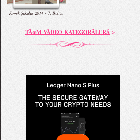
Komik Şakalar 2014 - 7. Bölüm
TÃœM VÃDEO KATEGORÃLERÃ
>