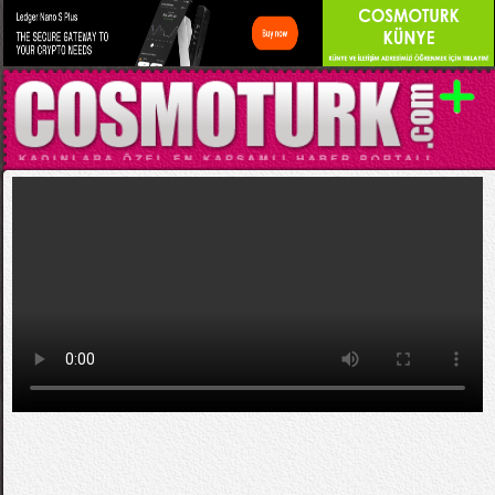
Kategori:
EĞLENCELİ VİDEOLAR
Maskotluğun Sonu