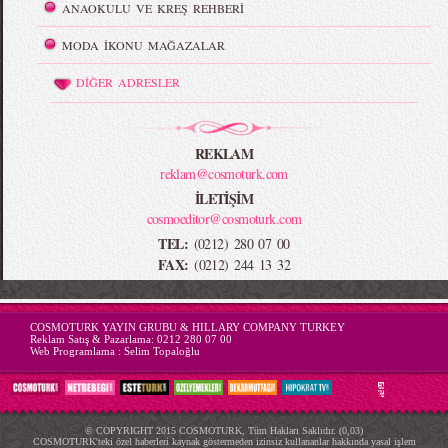
ANAOKULU VE KREŞ REHBERİ
MODA İKONU MAĞAZALAR
DİĞER ADRESLER
REKLAM
reklam@cosmoturk.com
İLETİŞİM
cosmoeditor@cosmoturk.com
TEL:
(0212) 280 07 00
FAX:
(0212) 244 13 32
-->
COSMOTURK YAYIN GRUBU & HILLARY COMPANY TURKEY
Reklam Satış & Pazarlama:
0212 280 07 00
Web Programlama :
Selim Topaloğlu
© COPYRIGHT 2015 COSMOTURK, Tüm Hakları Saklıdır. (0,03)
COSMOTURK'teki özel haberleri kaynak göstermeden izinsiz kullananlar hakkında yasal işlem