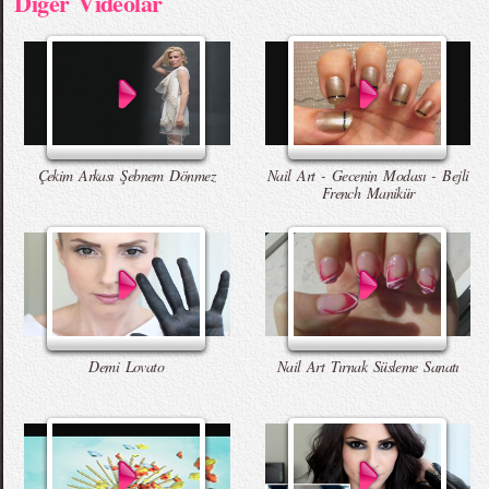
Diger Videolar
Çekim Arkası Şebnem Dönmez
Nail Art - Gecenin Modası - Bejli
French Manikür
Demi Lovato
Nail Art Tırnak Süsleme Sanatı