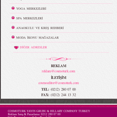
YOGA MERKEZLERİ
SPA MERKEZLERİ
ANAOKULU VE KREŞ REHBERİ
MODA İKONU MAĞAZALAR
DİĞER ADRESLER
REKLAM
reklam@cosmoturk.com
İLETİŞİM
cosmoeditor@cosmoturk.com
TEL:
(0212) 280 07 00
FAX:
(0212) 244 13 32
-->
COSMOTURK YAYIN GRUBU & HILLARY COMPANY TURKEY
Reklam Satış & Pazarlama:
0212 280 07 00