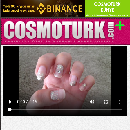
Kategori:
GÜZELLİK
Nail Art - Düğün Tırnakları - Taşlı ve Simli
Desen