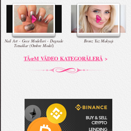
Nail Art - Gece Modelleri - Degrade
Bronz Yaz Makyajı
Tırnaklar (Ombre Model)
TÃœM VÃDEO KATEGORÃLERÃ
>