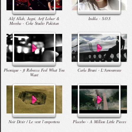
Alif Allah, Jugni, Arif Lohar &
Indila - S.O.S
Meesha - Coke Studio Pakistan
Phonique - ft Rebecca Feel What You
Carla Bruni - L`Amoureuse
Want
Noir Désir / Le vent l`emportera
Placebo - A Million Little Pieces