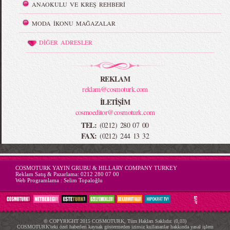
ANAOKULU VE KREŞ REHBERİ
MODA İKONU MAĞAZALAR
DİĞER ADRESLER
REKLAM
reklam@cosmoturk.com
İLETİŞİM
cosmoeditor@cosmoturk.com
TEL:
(0212) 280 07 00
FAX:
(0212) 244 13 32
-->
COSMOTURK YAYIN GRUBU & HILLARY COMPANY TURKEY
Reklam Satış & Pazarlama:
0212 280 07 00
Web Programlama :
Selim Topaloğlu
© COPYRIGHT 2015 COSMOTURK, Tüm Hakları Saklıdır. (0,03)
COSMOTURK'teki özel haberleri kaynak göstermeden izinsiz kullananlar hakkında yasal işlem