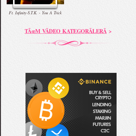
Ft. Infinity-S.T.K. - You A Trick
TÃœM VÃDEO KATEGORÃLERÃ
>