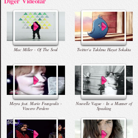
Diger Videolar
Mac Miller - Of The Soul
Twitter`a Takılma Hayat Sokakta
Meyra feat. Mario Frangoulis -
Nouvelle Vague - In a Manner of
Vincero Perdero
Speaking