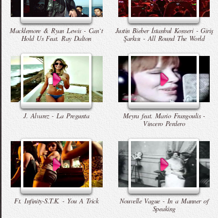
Macklemore & Ryan Lewis - Can`t
Justin Bieber İstanbul Konseri - Giriş
Hold Us Feat. Ray Dalton
Şarkısı - All Round The World
J. Alvarez - La Pregunta
Meyra feat. Mario Frangoulis -
Vincero Perdero
Ft. Infinity-S.T.K. - You A Trick
Nouvelle Vague - In a Manner of
Speaking