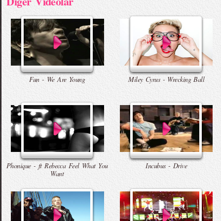
Diger Videolar
Fun - We Are Young
Miley Cyrus - Wrecking Ball
Phonique - ft Rebecca Feel What You
Incubus - Drive
Want