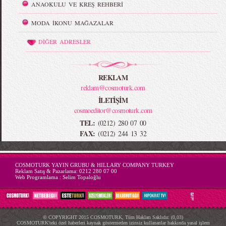
ANAOKULU VE KREŞ REHBERİ
MODA İKONU MAĞAZALAR
DİĞER ADRESLER
REKLAM
reklam@cosmoturk.com
İLETİŞİM
cosmoeditor@cosmoturk.com
TEL:
(0212) 280 07 00
FAX:
(0212) 244 13 32
-->
COSMOTURK YAYIN GRUBU & HILLARY COMPANY TURKEY
Reklam Satış & Pazarlama:
0212 280 07 00
Web Programlama :
Selim Topaloğlu
© COPYRIGHT 2015 COSMOTURK, Tüm Hakları Saklıdır. (0,03)
COSMOTURK'teki özel haberleri kaynak göstermeden izinsiz kullananlar hakkında yasal işlem