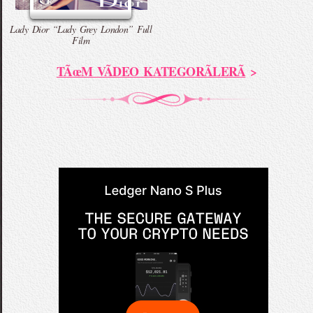
Lady Dior “Lady Grey London” Full
Film
TÃœM VÃDEO KATEGORÃLERÃ
>