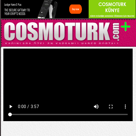
Kategori:
VİDEO KLİPLER (YABANCI)
Pitbull - Wild Wild Love ft. G.R.L.