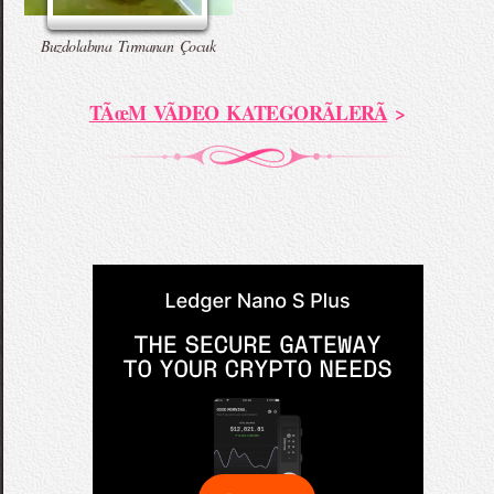
Buzdolabına Tırmanan Çocuk
TÃœM VÃDEO KATEGORÃLERÃ
>