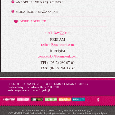
ANAOKULU VE KREŞ REHBERİ
MODA İKONU MAĞAZALAR
DİĞER ADRESLER
REKLAM
reklam@cosmoturk.com
İLETİŞİM
cosmoeditor@cosmoturk.com
TEL:
(0212) 280 07 00
FAX:
(0212) 244 13 32
-->
COSMOTURK YAYIN GRUBU & HILLARY COMPANY TURKEY
Reklam Satış & Pazarlama:
0212 280 07 00
Web Programlama :
Selim Topaloğlu
© COPYRIGHT 2015 COSMOTURK, Tüm Hakları Saklıdır. (0,05)
COSMOTURK'teki özel haberleri kaynak göstermeden izinsiz kullananlar hakkında yasal işlem