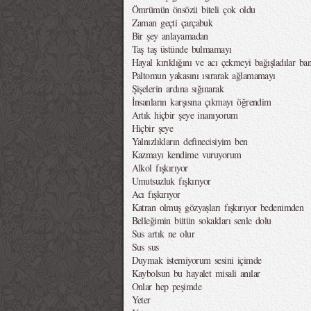
Ömrümün önsözü biteli çok oldu
Zaman geçti çarçabuk
Bir şey anlayamadan
Taş taş üstünde bulmamayı
Hayal kırıklığını ve acı çekmeyi bağışladılar ba
Paltomun yakasını ısırarak ağlamamayı
Şişelerin ardına sığınarak
İnsanların karşısına çıkmayı öğrendim
Artık hiçbir şeye inanıyorum
Hiçbir şeye
Yalnızlıkların definecisiyim ben
Kazmayı kendime vuruyorum
Alkol fışkırıyor
Umutsuzluk fışkırıyor
Acı fışkırıyor
Katran olmuş gözyaşları fışkırıyor bedenimden
Belleğimin bütün sokakları senle dolu
Sus artık ne olur
Sus sus
Duymak istemiyorum sesini içimde
Kaybolsun bu hayalet misali anılar
Onlar hep peşimde
Yeter