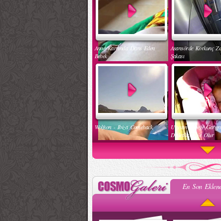
Anne Karnında Dans Eden
Asansörde Korkunç Z
Bebek
Şakası
Wolfson - Ibiza Comeback
Uyuyan Bebeğe Gang
Dinletilirse Ne Olur
En Son Eklene
Kadınlar Dırdıra Kaç Yaşında
Güzel Hatun Kullanar
Başlar
Evsizlere Yardım Etme