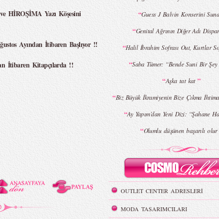
 ve HİROŞİMA Yazı Köşesini
“
Guess J Balvin Konserini Sun
“
Genital Ağrının Diğer Adı Dispa
tos Ayından İtibaren Başlıyor !!
“
Halil İbrahim Sofrası Out, Kurtlar So
“
İtibaren Kitapçılarda !!
Saba Tümer: “Bende Suni Bir Şey
“
”
Aşka tat kat
“
Biz Büyük İkramiyenin Bize Çıkma İhtima
“
Ay Yapım’dan Yeni Dizi: “Şahane H
“
Olumlu düşünen başarılı olu
OUTLET CENTER ADRESLERİ
MODA TASARIMCILARI