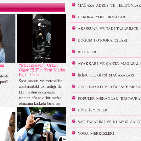
MAĞAZA ADRES VE TELEFONLAR
DEKORASYON FİRMALARI
AKSESUAR VE TAKI TASARIMCIL
DOĞUM FOTOĞRAFÇILARI
BUTİKLER
AYAKKABI VE ÇANTA MAĞAZALA
ını
“Macerasever” Orkun
Olgar ELF’in Yeni Marka
Elçisi Oldu
İKİNCİ EL GİYSİ MAĞAZALARI
ilerde
Spor, macera ve motosiklet
rofili
alanlarındaki uzmanlığı ile
GECE HAYATI VE EĞLENCE MEKA
ELF’in dünya çapında
tanınan efsanevi bir marka
POPÜLER MEKANLAR (RESTAURA
olmasına katkıda bulunan
motor sporlarındaki deneyimi
DİYETİSYENLER
ve performans odaklı
yaklaşımı bir araya gelerek,
SAÇ TASARIMI VE KUAFÖR SALO
takipçilerine özgün içerikler
sunacak.
YOGA MERKEZLERİ