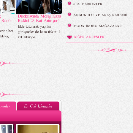
SPA MERKEZLERİ
ANAOKULU VE KREŞ REHBERİ
ç
Direksiyonda Mesaj Kaza
 Sektör
Riskini 23 Kat Artırıyor!
MODA İKONU MAĞAZALAR
Elde tutularak yapılan
lerine her
görüşmeler de kaza riskini 4
htiyaç
kat artırıyor…
DİĞER ADRESLER
nenler
En Çok İzlenenler