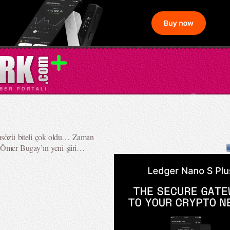
sözü biteli çok oldu… Zaman
Ömer Bugay’ın yeni şiiri…