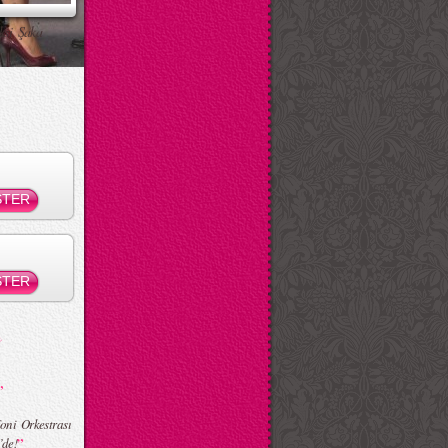
ksi Şaka
”
oni Orkestrası
”
’de!