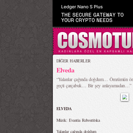
DİĞER HABERLER
Elveda
“Yalanlar çağında doğdum… Ömrümün ön
geçti çarçabuk… Bir şey anlayamadan…” 
ELVEDA
Müzik: Evantia Reboutitska
Yalanlar çağında doğdum