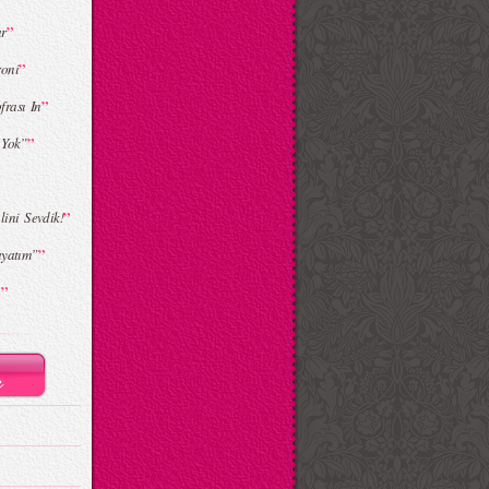
”
ar
”
roni
”
frası In
”
 Yok”
”
lini Sevdik!
”
ayatım”
”
r