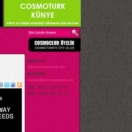
REKLAM
reklam@cosmoturk.com
İLETİŞİM
cosmoeditor@cosmoturk.com
TEL:
(0212) 280 07 00
FAX:
(0212) 244 13 32