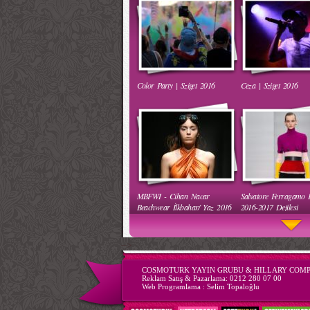
Color Party | Sziget 2016
Ceza | Sziget 2016
Ha Ha Ha Gülen Bebek
Komik Bebek Videoları
MBFWI - Cihan Nacar
Salvatore Ferragamo
Mama İçin Merdivenlerden
Annesiyle Arkadaşı Ayn
Beachwear İlkbahar/ Yaz 2016
2016-2017 Defilesi
Bakın Nasıl İndi
-->
COSMOTURK YAYIN GRUBU & HILLARY COM
Reklam Satış & Pazarlama:
0212 280 07 00
Web Programlama :
Selim Topaloğlu
52. Uluslararası Antalya Film
68. Cannes Film Festiv