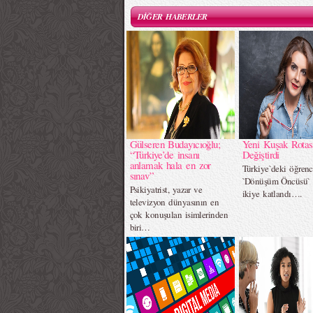
DİĞER HABERLER
Gülseren Budayıcıoğlu;
Yeni Kuşak Rotas
“Türkiye’de insanı
Değiştirdi
anlamak hala en zor
Türkiye`deki öğrenc
sınav”
`Dönüşüm Öncüsü` p
Psikiyatrist, yazar ve
ikiye katlandı….
televizyon dünyasının en
çok konuşulan isimlerinden
biri…