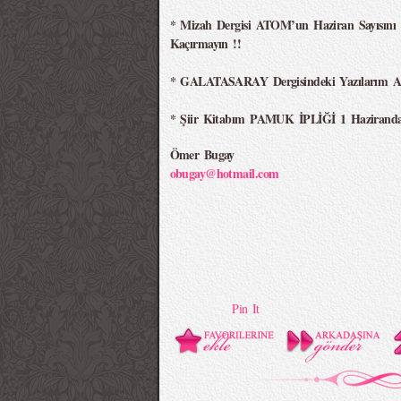
* Mizah Dergisi ATOM’un Haziran Sayısını
Kaçırmayın !!
* GALATASARAY Dergisindeki Yazılarım Ağus
* Şiir Kitabım PAMUK İPLİĞİ 1 Hazirandan 
Ömer Bugay
obugay@hotmail.com
Pin It