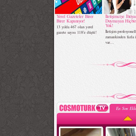
Yerel Gazeteler Birer
İletişimciye İhtiya
Birer Kapanıyor!
Duymayan Hiçbir
Yok!
13 yılda 467 olan yerel
İletişim profesyonel
gazete sayısı 118’e düştü!
zamankinden fazla i
var…
En Son Ekle