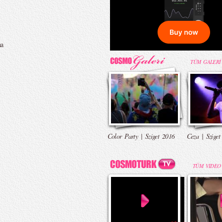
na
TÜM GALERİ
Color Party | Sziget 2016
Ceza | Sziget
TÜM VIDEO