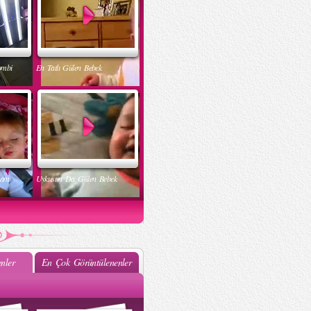
ombi
En Tatlı Gülen Bebek
nam
Uykusun Da Gülen Bebek
nler
En Çok Görüntülenenler
ak
Muhteşem Bebek Dansı
k