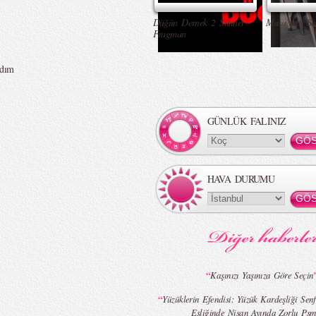
Düğün Dernek 2 Sünnet -
Masa Altı Se
Fragman
adım
GÜNLÜK FALINIZ
HAVA DURUMU
“
Kaşınızı Yaşınıza Göre Seçin
“
Yüzüklerin Efendisi: Yüzük Kardeşliği Senf
Eşliğinde Nisan Ayında Zorlu Psm