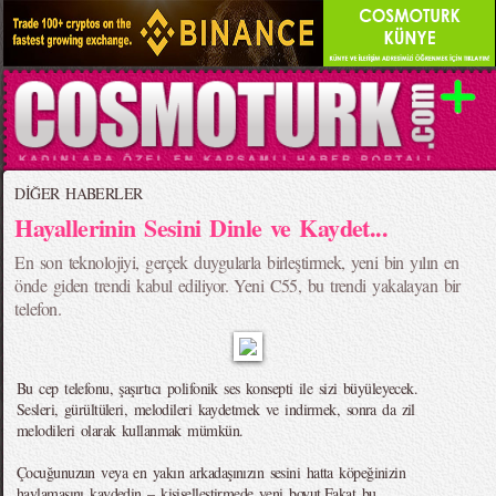
DİĞER HABERLER
Hayallerinin Sesini Dinle ve Kaydet...
En son teknolojiyi, gerçek duygularla birleştirmek, yeni bin yılın en
önde giden trendi kabul ediliyor. Yeni C55, bu trendi yakalayan bir
telefon.
Bu cep telefonu, şaşırtıcı polifonik ses konsepti ile sizi büyüleyecek.
Sesleri, gürültüleri, melodileri kaydetmek ve indirmek, sonra da zil
melodileri olarak kullanmak mümkün.
Çocuğunuzun veya en yakın arkadaşınızın sesini hatta köpeğinizin
havlamasını kaydedin – kişiselleştirmede yeni boyut.Fakat bu