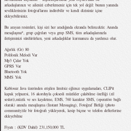
arkadaşlarınızı ve ailenizi ezberlemeniz için tek yol değil: bunun yanında
sevdiklerinizin fotoğraflarını indirebilir ve kendi dizininiz içine
ekleyebilirsiniz.
Bu arayan resimleri, kişi sizi her aradığında ekranda belirecektir. Anında
mesajlaşma*, grup çağrıları veya grup SMS, tüm arkadaşlarınızla
iletişiminizi sürdürürken, yeni arkadaşlıklar kurmanıza da yardımcı olur.
Ağırlık (Gr) 80
Polifonik Melodi Var
Mp3 Çalar Yok
GPRS Var
Bluetooth Yok
MMS Yok
Kablosuz Java üzerinden erişilen limitsiz eğlence uygulamaları, CLIPit
kapak yelpazesi, 16 akorduyla çoksesli müzikler çalabilme özelliği (zil
sesleri),müzik ve ses kaydetme, EMS, 760 karakter SMS, (operatöre bağlı
olarak) anında mesajlaşma (Instant Messaging), Fotoğraf Birliği (photo
community)ile bir fotoğrafı yükleyerek, kesip biçme ve telefon defterlerine
ekleyebilme
Fiyatı : (KDV Dahil) 231,150,000 TL