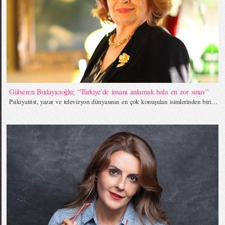
Gülseren Budayıcıoğlu; “Türkiye’de insanı anlamak hala en zor sınav”
Psikiyatrist, yazar ve televizyon dünyasının en çok konuşulan isimlerinden biri…