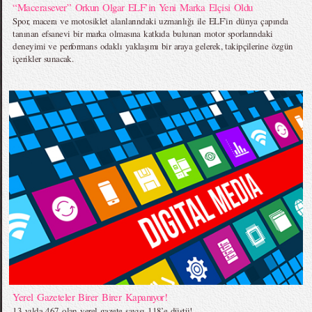
“Macerasever” Orkun Olgar ELF’in Yeni Marka Elçisi Oldu
Spor, macera ve motosiklet alanlarındaki uzmanlığı ile ELF’in dünya çapında
tanınan efsanevi bir marka olmasına katkıda bulunan motor sporlarındaki
deneyimi ve performans odaklı yaklaşımı bir araya gelerek, takipçilerine özgün
içerikler sunacak.
Yerel Gazeteler Birer Birer Kapanıyor!
13 yılda 467 olan yerel gazete sayısı 118’e düştü!