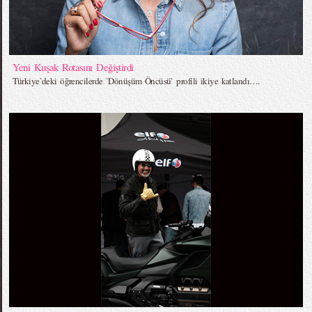
Yeni Kuşak Rotasını Değiştirdi
Türkiye`deki öğrencilerde `Dönüşüm Öncüsü` profili ikiye katlandı….