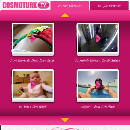
En Son Eklenenler
En Çok İzlenenler
Anne Karnında Dans Eden Bebek
Asansörde Korkunç Zombi Şakası
En Tatlı Gülen Bebek
Wolfson - Ibiza Comeback