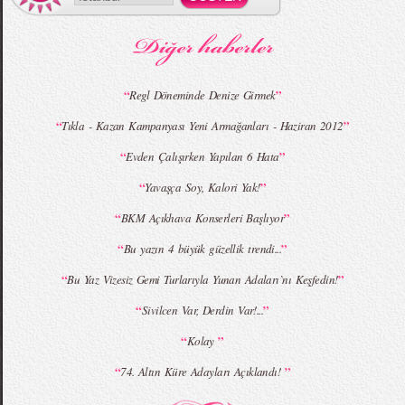
MBFWI - Gülçin Çengel 2015 Yaz
MBFWI - Zeynep Erdoğan 2015 Yaz
Koleksiyonu
Koleksiyonu
“
”
Regl Döneminde Denize Girmek
“
”
Tıkla - Kazan Kampanyası Yeni Armağanları - Haziran 2012
MBFWI - Giray Sepin 2015 Yaz Koleksiyonu
MBFWI - Burçe Bekrek 2015 Yaz Koleksiyonu
“
”
Evden Çalışırken Yapılan 6 Hata
“
”
Yavaşça Soy, Kalori Yak!
“
”
BKM Açıkhava Konserleri Başlıyor
“
”
Bu yazın 4 büyük güzellik trendi...
“
”
Bu Yaz Vizesiz Gemi Turlarıyla Yunan Adaları`nı Keşfedin!
“
”
Sivilcen Var, Derdin Var!...
“
”
Kolay
“
”
74. Altın Küre Adayları Açıklandı!