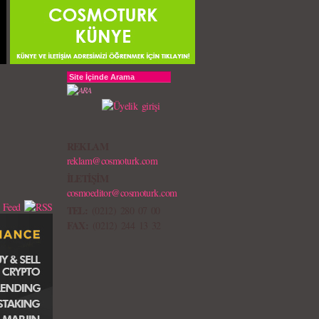
REKLAM
reklam@cosmoturk.com
İLETİŞİM
cosmoeditor@cosmoturk.com
TEL:
(0212) 280 07 00
FAX:
(0212) 244 13 32