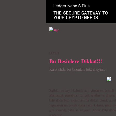
DİYET
Bu Besinlere Dikkat!!!
Kahvaltıda bu besinleri tüketmeyin…
Sağlıklı ve zayıf kalmak için günün en önemli ö
atlamamak gerekiyor. En çok sevilen ve diyette
kahvaltıda bazı ayrıntılara da dikkat etmek gere
yapmayanlara oranla daha zayıf kalıyor, güne dah
gün sonunda daha az acıkıyor. Ancak kahvaltıda
gerekiyor.