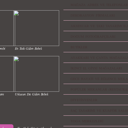
MAĞAZA ADRES VE TELEFONLAR
DEKORASYON FİRMALARI
AKSESUAR VE TAKI TASARIMCIL
DOĞUM FOTOĞRAFÇILARI
BUTİKLER
ombi
En Tatlı Gülen Bebek
AYAKKABI VE ÇANTA MAĞAZALA
İKİNCİ EL GİYSİ MAĞAZALARI
GECE HAYATI VE EĞLENCE MEKA
POPÜLER MEKANLAR (RESTAURA
nam
Uykusun Da Gülen Bebek
DİYETİSYENLER
SAÇ TASARIMI VE KUAFÖR SALO
YOGA MERKEZLERİ