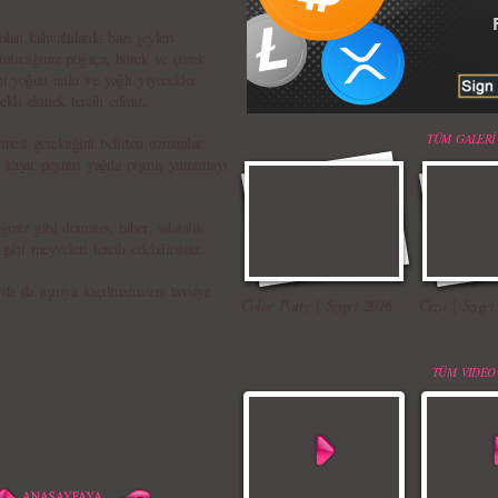
an kahvaltılarda bazı şeyleri
tutacağınız poğaça, börek ve çörek
ibi yoğun unlu ve yağlı yiyecekler
kli ekmek tercih ediniz.
TÜM GALERİ
mesi gerektiğini belirten uzmanlar
lı kaşar peyniri yağda pişmiş yumurtayı
iniz gibi domates, biber, salatalık,
gibi meyveleri tercih edebilirsiniz.
yda da aşırıya kaçılmamasını tavsiye
Color Party | Sziget 2016
Ceza | Sziget
TÜM VIDEO