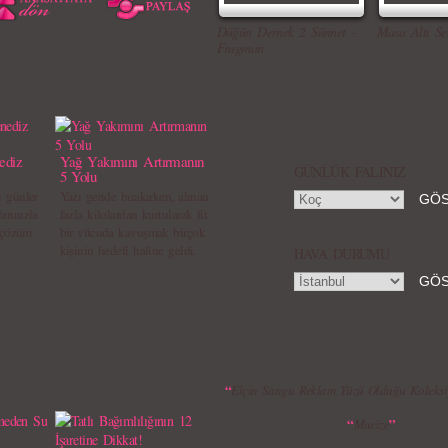
Düğün Dernek 2 Sünnet -
Masa Altı Se
Fragman
ediz
Yağ Yakımını Artırmanın
GÜNLÜK FALINIZ
5 Yolu
ı günler
Yazı geride bırakırken, alınan
arınızla
fazla kilolardan kurtularak fit
e çözüm
bir vücuda kavuşmak birçok
kişinin hedefi haline geldi.
HAVA DURUMU
“
Elçin Sangu Reklam Yüzü Olduğu Koleksiy
“
”
Mucize