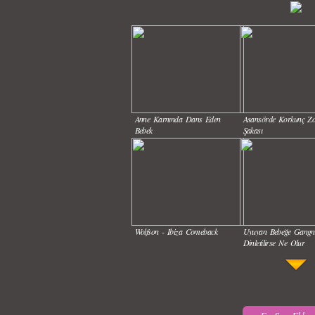
Anne Karnında Dans Eden
Asansörde Korkunç Z
Bebek
Şakası
Wolfson - Ibiza Comeback
Uyuyan Bebeğe Gang
Dinletilirse Ne Olur