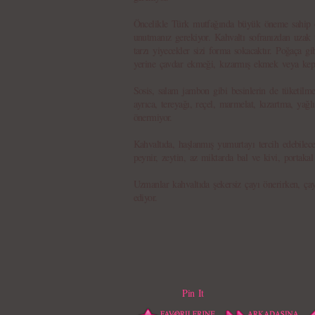
Öncelikle Türk mutfağında büyük öneme sahip ol
unutmanız gerekiyor. Kahvaltı sofranızdan uzak 
tarzı yiyecekler sizi forma sokacaktır. Poğaça g
yerine çavdar ekmeği, kızarmış ekmek veya kepe
Sosis, salam jambon gibi besinlerin de tüketilme
ayrıca, tereyağı, reçel, marmelat, kızartma, yağ
önermiyor.
Kahvaltıda, haşlanmış yumurtayı tercih edebileceğ
peynir, zeytin, az miktarda bal ve kivi, portakal 
Uzmanlar kahvaltıda şekersiz çayı önerirken, ça
ediyor.
Pin It