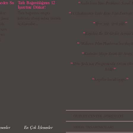
eden Su
Tatlı Bağımlılığının 12
“
Kadınların Yeni Problemi: Sanal 
İşaretine Dikkat!
ikte
Tatlı bağımlısı olupta
“
14.Uluslararası İzmir Kısa Film Festival
k hava
farkında olmayanlara önemli
“
”
Spor yap, spor yap!
isk
açıklamalar…
 için
“
Kayakta Bu Yıl Gözler Avrupa’
rını
.
“
“Malatya Film Platformu”na Büyük
“
Kadınlar Maço Erkek Mi Seviy
“
Ebru Şallı`nın Programında Orhan Ölme
”
Teklifi
“
”
Angel'in kucaklayışı...
OUTLET CENTER ADRESLERİ
nenler
En Çok İzlenenler
MODA TASARIMCILARI