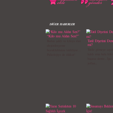
DİĞER HABERLER
“Kilo mu Aldın Sen?”
Tatil Diyetini Den
Beden şekli ve kiloya dair
mi?
eleştiriler,yeme
Tatile gitmeye sayıl
bozukluklarını tetikliyor…
kaldı ama hala kilol
Psikolojiye de dikkat!
başınız dertte... İşt
yolları...