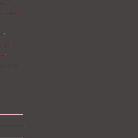
”
Taciz
”
i Sona Erdi!
”
da
”
 İlgi!
”
or?
z`e Evlilik