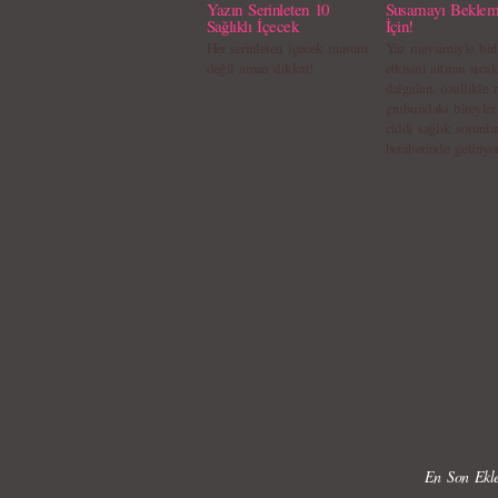
Yazın Serinleten 10
Susamayı Beklem
Sağlıklı İçecek
İçin!
Her serinleten içecek masum
Yaz mevsimiyle birl
değil aman dikkat!
etkisini artıran sıca
dalgaları, özellikle r
grubundaki bireyler
ciddi sağlık sorunla
beraberinde getiriyor
En Son Ekle