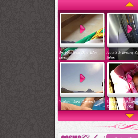
Anne Karnında Dans Eden
Asansörde Korkunç Z
Bebek
Şakası
Wolfson - Ibiza Comeback
Uyuyan Bebeğe Gang
Dinletilirse Ne Olur