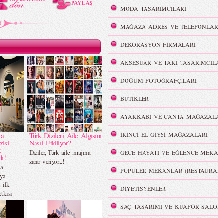
MODA TASARIMCILARI
MAĞAZA ADRES VE TELEFONLAR
DEKORASYON FİRMALARI
AKSESUAR VE TAKI TASARIMCIL
DOĞUM FOTOĞRAFÇILARI
BUTİKLER
AYAKKABI VE ÇANTA MAĞAZALA
la
Türk Dizileri Aile Algısını
İKİNCİ EL GİYSİ MAĞAZALARI
zisi
Nasıl Etkiliyor?
k
Diziler, Türk aile imajına
GECE HAYATI VE EĞLENCE MEKA
dı!
zarar veriyor...!
la
POPÜLER MEKANLAR (RESTAURA
üya
 ilk
DİYETİSYENLER
etkisi
SAÇ TASARIMI VE KUAFÖR SALO