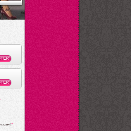
ksi Şaka
”
orunun!