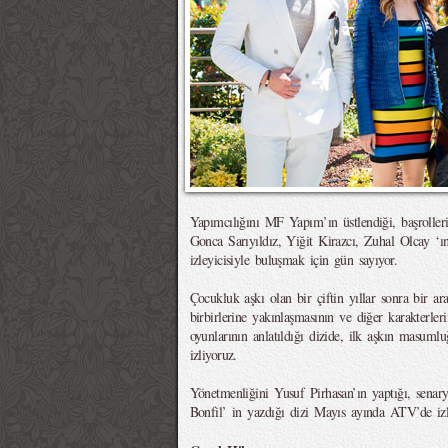
Yapımcılığını MF Yapım’ın üstlendiği, başroll
Gonca Sarıyıldız, Yiğit Kirazcı, Zuhal Olcay ‘ı
izleyicisiyle buluşmak için gün sayıyor.
Çocukluk aşkı olan bir çiftin yıllar sonra bir ara
birbirlerine yakınlaşmasının ve diğer karakterler
oyunlarının anlatıldığı dizide, ilk aşkın masumluğ
izliyoruz.
Yönetmenliğini Yusuf Pirhasan’ın yaptığı, sen
Bonfil’ in yazdığı dizi Mayıs ayında ATV’de izle