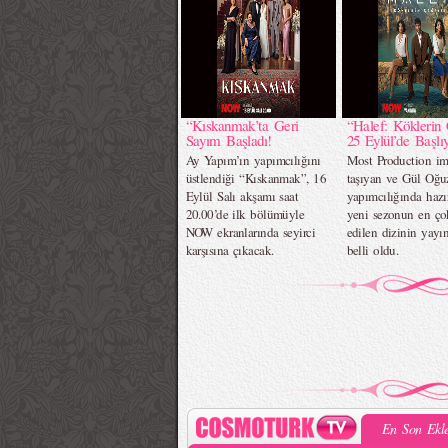
“Kıskanmak’ta Geri
“Halef: Köklerin 
Sayım Başladı!
25 Eylül’de Başlıy
Ay Yapım’ın yapımcılığını
Most Production im
üstlendiği “Kıskanmak”, 16
taşıyan ve Gül Oğu
Eylül Salı akşamı saat
yapımcılığında hazı
20.00’de ilk bölümüyle
yeni sezonun en ç
NOW ekranlarında seyirci
edilen dizinin yayın
karşısına çıkacak.
belli oldu.
En Son Ekle