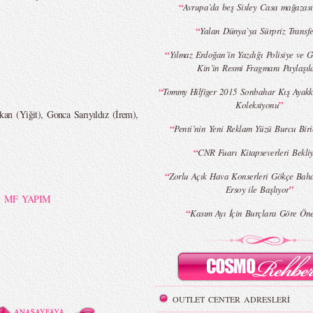
“
Avrupa’da beş Sisley Casa mağazası
“
Yalan Dünya`ya Sürpriz Transfe
“
Yılmaz Erdoğan’in Yazdığı Polisiye ve G
Kin’in Resmi Fragmanı Paylaşıl
“
Tommy Hilfiger 2015 Sonbahar Kış Ayak
”
Koleksiyonu
n (Yiğit), Gonca Sarıyıldız (İrem),
“
Penti’nin Yeni Reklam Yüzü Burcu Biri
“
CNR Fuarı Kitapseverleri Bekli
“
Zorlu Açık Hava Konserleri Gökçe Bah
”
Ersoy ile Başlıyor
,
MF YAPIM
“
Kasım Ayı İçin Burçlara Göre Öne
OUTLET CENTER ADRESLERİ