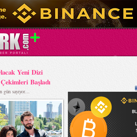
acak Yeni Dizi
 Çekimleri Başladı
çin gün sayıyor…