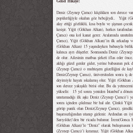
Genel Hikaye:
Deniz (Zeynep Çamcı) küçükken son derece varlık
popülerliğiyle okulun göz bebeğiydi.. Yiğit (G
alay ettiği gözlüklü, kısa boylu ve şişman çocukt
kesişir. Yiğit (Gökhan Alkan), herkes tarafınd
Çamcı) ona kol kanat gerer. Aralarında unutulm
Çamcı), Yiğit (Gökhan Alkan)’in ilk arkadaşı ve
(Gökhan Alkan) 15 yaşındayken babasıyla birli
kalınca ayrı düşerler. Sonrasında Deniz (Zeynep
de olur. Ailesinin matbaa şirketi iflas eder ön
aldığı güzel genler gider, yerine babasının pek 
(Zeynep Çamcı) o muhteşem güzelliğini de kaybe
Deniz(Zeynep Çamcı), üniversiteden sonra iş de
deyimiyle hayatı ıskalamış olur. Yiğit (Gökhan 
son derece yakışıklı birisi olur. Bu da yetmezmi
yükselir. 15 yıl sonra yeniden İstanbul’a döne
unutamadığı ilk aşkı Deniz (Zeynep Çamcı)’i ye
sonra içinden çıkılmaz bir hal alır. Çünkü Yiği
görüp panik olan Deniz(Zeynep Çamcı), şimdiki
başarısızlığından utanıp gizlenir. Ardından en i
Sarıyıldız)’den bir ricada bulunur. İrem(Gonca S
(Gökhan Alkan)’le “Deniz” olarak buluşmasını is
(Zeynep Çamcı)’i kıramaz. Yiğit (Gökhan Alkan