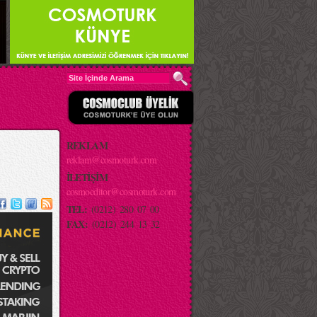
REKLAM
reklam@cosmoturk.com
İLETİŞİM
cosmoeditor@cosmoturk.com
TEL:
(0212) 280 07 00
FAX:
(0212) 244 13 32