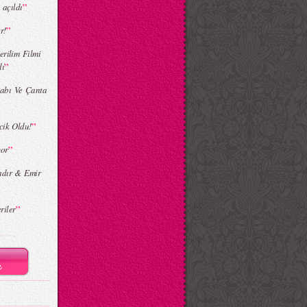
”
 açıldı
”
r!
erilim Filmi
”
dı
kabı Ve Çanta
”
cik Oldu!
”
yor
adır & Emir
”
riler