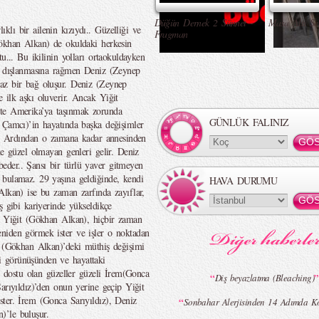
Düğün Dernek 2 Sünnet -
Masa Altı Se
lı bir ailenin kızıydı.. Güzelliği ve
Fragman
ökhan Alkan) de okuldaki herkesin
u... Bu ikilinin yolları ortaokuldayken
an dışlanmasına rağmen Deniz (Zeynep
az bir bağ oluşur. Deniz (Zeynep
 ilk aşkı oluverir. Ancak Yiğit
kte Amerika’ya taşınmak zorunda
GÜNLÜK FALINIZ
 Çamcı)’in hayatında başka değişimler
ce. Ardından o zamana kadar annesinden
de güzel olmayan genleri gelir. Deniz
der.. Şansı bir türlü yaver gitmeyen
 bulamaz. 29 yaşına geldiğinde, kendi
HAVA DURUMU
Alkan) ise bu zaman zarfında zayıflar,
ş gibi kariyerinde yükseldikçe
n Yiğit (Gökhan Alkan), hiçbir zaman
niden görmek ister ve işler o noktadan
t (Gökhan Alkan)’deki müthiş değişimi
 görünüşünden ve hayattaki
yi dostu olan güzeller güzeli İrem(Gonca
“
”
Diş beyazlatma (Bleaching)
arıyıldız)’den onun yerine geçip Yiğit
ter. İrem (Gonca Sarıyıldız), Deniz
“
Sonbahar Alerjisinden 14 Adımda K
)’le buluşur.