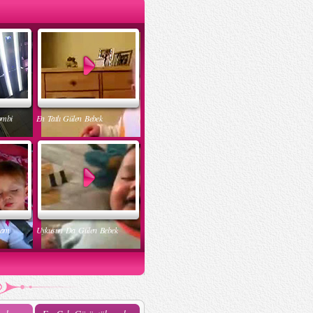
ombi
En Tatlı Gülen Bebek
nam
Uykusun Da Gülen Bebek