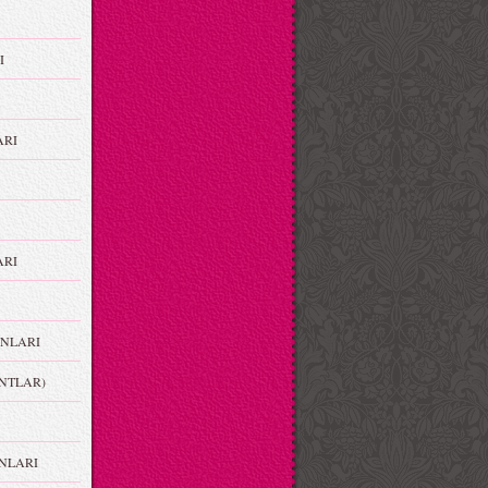
I
ARI
RI
NLARI
NTLAR)
NLARI