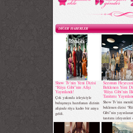
DİĞER HABERLER
Show Tv’nin Yeni Dizisi
Sezonun Heyecan
“Rüya Gibi”nin Afişi
Beklenen Yeni Di
Yayınlandı!
‘Rüya Gibi’nin İl
Tanıtımı Yayınlan
Çok yakında izleyiciyle
Show Tv’nin merak
buluşmaya hazırlanan dizinin
beklenen dizisi “R
afişinde rüya kadro bir araya
Gibi”nin yayınlanan
geldi.
tanıtımı izleyenleri 
altına aldı.