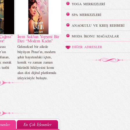
YOGA MERKEZLERİ
SPA MERKEZLERİ
ANAOKULU VE KREŞ REHBERİ
Çağrısı”
İrem Sak’tan Yepyeni Bir
MODA İKONU MAĞAZALAR
or!
Dizi “Modern Kadın”
zası
Geleneksel bir ailede
DİĞER ADRESLER
z’un
büyüyen Pınar’ın, modern
rlanan,
şehir hayatındaki içten,
ok merak
komik ve zaman zaman
 tarihi
hüzünlü hikâyesini konu
alan dizi dijital platformda
izleyicisiyle buluştu.
nenler
En Çok İzlenenler