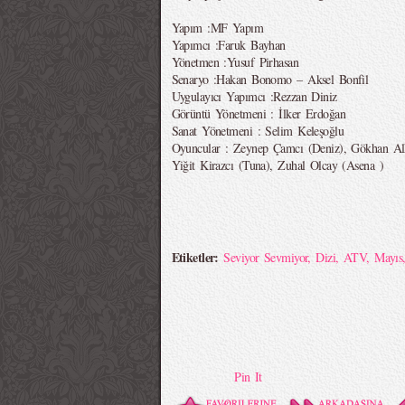
Yapım :MF Yapım
Yapımcı :Faruk Bayhan
Yönetmen :Yusuf Pirhasan
Senaryo :Hakan Bonomo – Aksel Bonfil
Uygulayıcı Yapımcı :Rezzan Diniz
Görüntü Yönetmeni : İlker Erdoğan
Sanat Yönetmeni : Selim Keleşoğlu
Oyuncular : Zeynep Çamcı (Deniz), Gökhan Alka
Yiğit Kirazcı (Tuna), Zuhal Olcay (Asena )
Etiketler:
Seviyor Sevmiyor
,
Dizi
,
ATV
,
Mayıs
Pin It