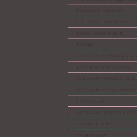
DEKORASYON FİRMALARI
AKSESUAR VE TAKI TASARIMCIL
DOĞUM FOTOĞRAFÇILARI
BUTİKLER
AYAKKABI VE ÇANTA MAĞAZALA
İKİNCİ EL GİYSİ MAĞAZALARI
GECE HAYATI VE EĞLENCE MEKA
POPÜLER MEKANLAR (RESTAURA
DİYETİSYENLER
SAÇ TASARIMI VE KUAFÖR SALO
YOGA MERKEZLERİ
SPA MERKEZLERİ