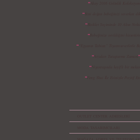
“
Akay 2016 Gelinlik Koleksiyo
“
Yeni doğan bebeğinizi severken dikk
“
Bisiklet Seçiminde 10 Altın Nok
“
Bebeğinize sevildiğini hissettir
“
“Eşyanın Tabiatı” Tiyatroseverlerle B
“
Arzuları Tutuşturma Zamanı
“
Nişantaşında keyifli bir meka
“
Feng Shui İle Evinizde Pozitif En
OUTLET CENTER ADRESLERİ
MODA TASARIMCILARI
MAĞAZA ADRES VE TELEFONLAR