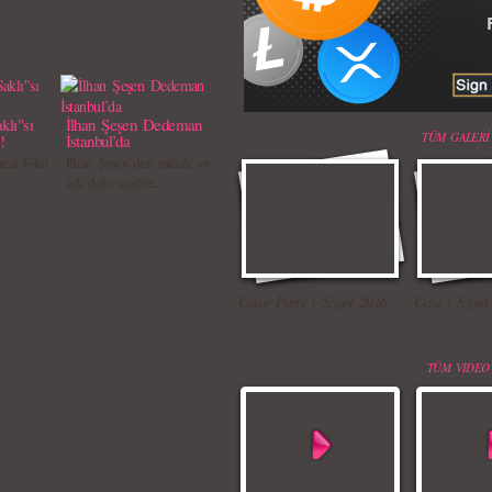
klı"sı
İlhan Şeşen Dedeman
TÜM GALERİ
!
İstanbul’da
real Film
İlhan Şeşen`den müzik ve
aşk dolu saatler...
Color Party | Sziget 2016
Ceza | Sziget
TÜM VIDEO