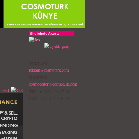
REKLAM
reklam@cosmoturk.com
İLETİŞİM
cosmoeditor@cosmoturk.com
TEL:
(0212) 280 07 00
FAX:
(0212) 244 13 32