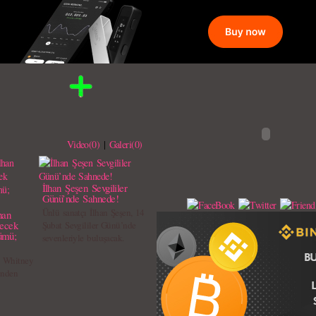
Video(0)
|
Galeri(0)
İlhan Şeşen Sevgililer
Günü’nde Sahnede!
Ünlü sanatçı İlhan Şeşen, 14
han
recek
Şubat Sevgililer Günü’nde
ümü;
sevenleriyle buluşacak.
e Whitney
inden