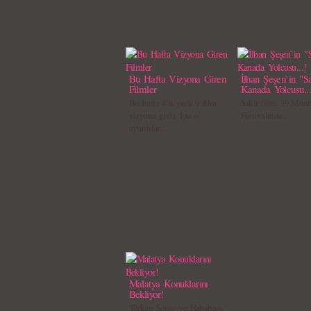
Bu Hafta Vizyona Giren
İlhan Şeşen`in "Sa
Filmler
Kanada Yolcusu...
Bu hafta 4`ü yerli 9 film
Saklı filmi 39.Mont
vizyona girdi. İşte o
Festivalinde...
ayrıntılar...
Malatya Konuklarını
Bekliyor!
Türkan Şoray ve Hababam