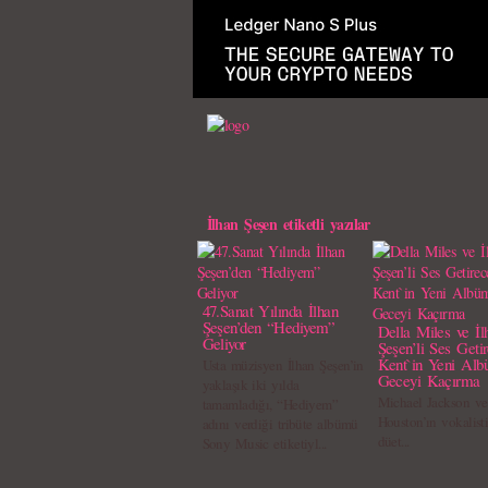
İlhan Şeşen etiketli yazılar
47.Sanat Yılında İlhan
Şeşen’den “Hediyem”
Della Miles ve İl
Geliyor
Şeşen’li Ses Geti
Kent`in Yeni Alb
Usta müzisyen İlhan Şeşen’in
Geceyi Kaçırma
yaklaşık iki yılda
Michael Jackson v
tamamladığı, “Hediyem”
Houston’ın vokalist
adını verdiği tribüte albümü
düet...
Sony Music etiketiyl...