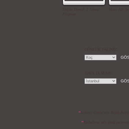
Düğün Dernek 2 Sünnet -
Masa Altı Se
Fragman
GÜNLÜK FALINIZ
HAVA DURUMU
“
Sabancı Grubu'nun Büyük Başarı
“
Kadınların seks günü pazartes