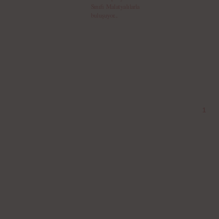
Sınıfı Malatyalılarla
buluşuyor...
1