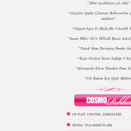
“
”
2004 ayrılıkların yılı oldu
“
Gençlere Şapka Çıkartan Hollwood'un 
”
ünlüleri!
“
Orgazm Aşısı ile Mutlu Bir Cinsellik
“
Susan Miller 2011 OĞLAK Burcu Astrolo
“
Tırnak Yeme Davranışı İhmale Ge
“
Kışın Gözdesi Narın Sağlığa 9 Fa
“
Aksesuarda Ekose Trendine Desa Y
“
Cilt Bakımı İçin Şifalı Bitkile
OUTLET CENTER ADRESLERİ
MODA TASARIMCILARI