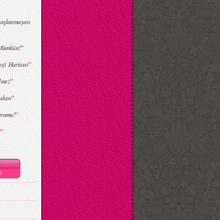
yaşlanmayan
”
 Mümkün!
”
ji Haritası
”
lmez
”
ydası
”
orumu!
”
r