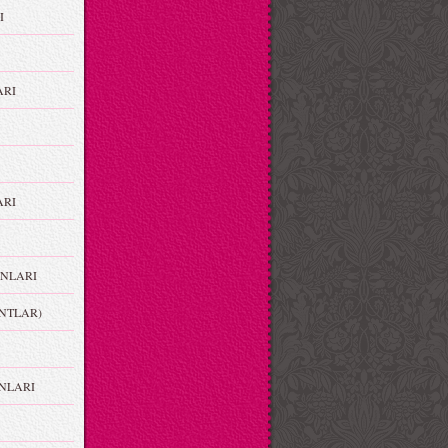
I
ARI
RI
NLARI
NTLAR)
NLARI