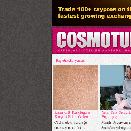
Kış etiketli yazılar
Kışın Cilt Kuruluğuna
Yeni Yıla Sıcacık
Karşı 6 Etkili Önlem!
Başlangıç
Cildinizdeki kuruluğu
Mısırlı Underwear 
önemseyin, çünkü…
Socks’tan yılbaşı c