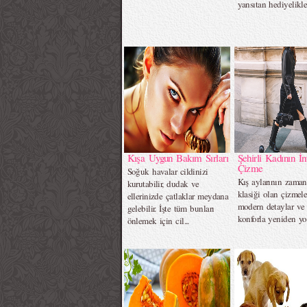
yansıtan hediyelikle
Kışa Uygun Bakım Sırları
Şehirli Kadının İ
Çizme
Soğuk havalar cildinizi
Kış aylarının zaman
kurutabilir, dudak ve
klasiği olan çizmele
ellerinizde çatlaklar meydana
modern detaylar ve
gelebilir. İşte tüm bunları
konforla yeniden yo
önlemek için cil...