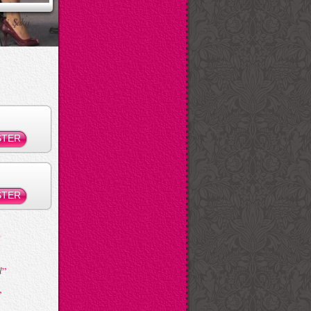
ksi Şaka
”
l
”