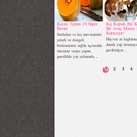
Kasım Ayının 10 Süper
Kış Kapıda Bir 
Besini
Bir Avuç Mama 
Kurtarıyor!
Sonbahar ve kış mevsiminde
Hayvan su kaplarına
yeterli ve dengeli
damla yağ donmayı
beslenmenin sağlık açısından
geciktiriyor…
önemine vurgu yapan
genellikle yaz aylarında ...
1
2
3
4