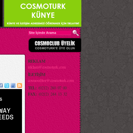
REKLAM
reklam@cosmoturk.com
İLETİŞİM
cosmoeditor@cosmoturk.com
TEL:
(0212) 280 07 00
FAX:
(0212) 244 13 32