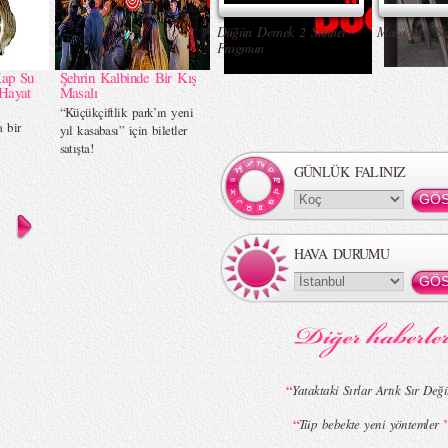
Düğün Dernek 2 Sünnet -
Masa Altı Se
Fragman
Kap Su
Şehrin Kalbinde Bir Kış
Hayat
Masalı
“Küçükçiftlik park’ın yeni
 bir
yıl kasabası” için biletler
satışta!
GÜNLÜK FALINIZ
HAVA DURUMU
“
Yataktaki Sırlar Artık Sır Deği
“
Tüp bebekte yeni yöntemler