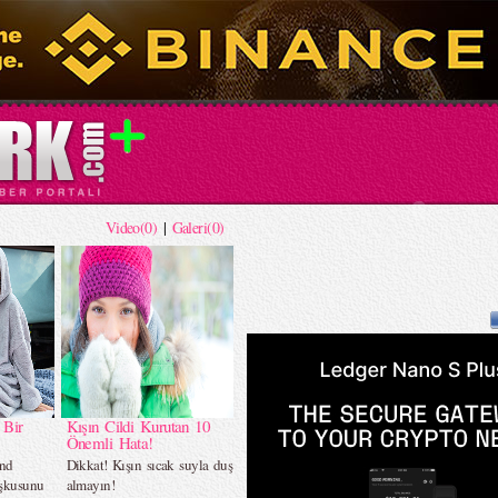
Video(0)
|
Galeri(0)
 Bir
Kışın Cildi Kurutan 10
Önemli Hata!
and
Dikkat! Kışın sıcak suyla duş
oşkusunu
almayın!