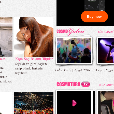
r.
TÜM GALERİ
mzası:
Kışın Saç Bakımı Tüyoları
Sağlıklı ve güzel saçlara
sız
sahip olmak herkesin
Color Party | Sziget 2016
Ceza | Sziget
ri
hayalidir.
 üstün
rumluyor.
TÜM VIDEO