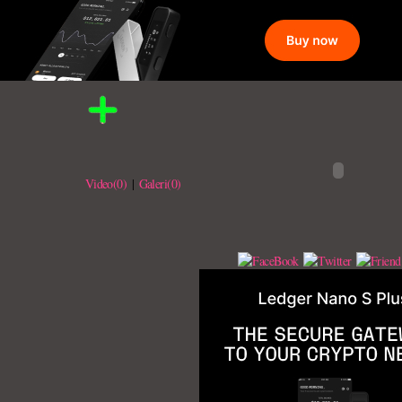
Video(0)
|
Galeri(0)