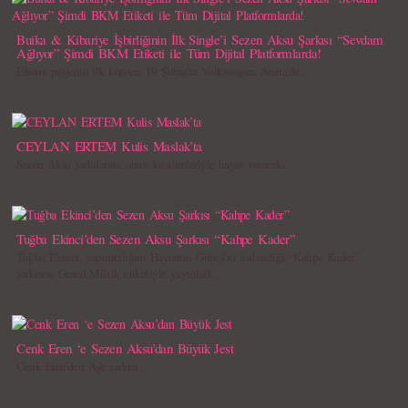
Buika & Kibariye İşbirliğinin İlk Single’i Sezen Aksu Şarkısı “Sevdam
Ağlıyor” Şimdi BKM Etiketi ile Tüm Dijital Platformlarda!
Efsane projenin ilk konseri 19 Şubat’ta Volkswagen Arena’da…
CEYLAN ERTEM Kulis Maslak’ta
Sezen Aksu şarkılarına onun kostümleriyle hayat verecek.
Tuğba Ekinci’den Sezen Aksu Şarkısı “Kahpe Kader”
Tuğba Ekinci, yapımcılığını Hayrettin Güneş’in üstlendiği “Kahpe Kader”
şarkısını Grand Müzik etiketiyle yayınladı.
Cenk Eren ‘e Sezen Aksu’dan Büyük Jest
Cenk Eren’den Aşk şarkısı…