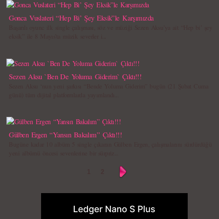
Gonca Vuslateri “Hep Bi’ Şey Eksik”le Karşımızda
Başarılı oyunc ilk single çalışması, söz ve müziği Sezen Aksu’ya ait “Hep bi’ şey
eksik” ile 8 Mayıs’ta müzik severler i...
Sezen Aksu `Ben De Yoluma Giderim` Çıktı!!!
Sezen Aksu ‘nun yeni şarkısı “Bende Yoluma Giderim” bugün (21 Şubat Cuma
günü) tüm dijital platformlarda yayımlandı...
Gülben Ergen “Yansın Bakalım” Çıktı!!!
Bugüne kadar 10 albüm 5 single çıkaran Gülben Ergen, çalışmalarını sürdürdüğü
yeni albümü öncesi sevenlerine bir sürpriz...
1
2