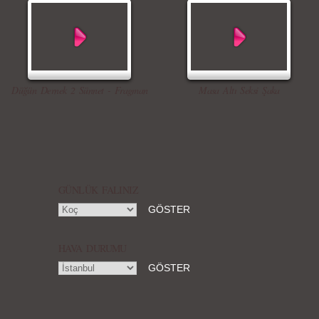
Düğün Dernek 2 Sünnet - Fragman
Masa Altı Seksi Şaka
GÜNLÜK FALINIZ
HAVA DURUMU