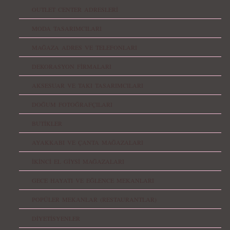
OUTLET CENTER ADRESLERİ
MODA TASARIMCILARI
MAĞAZA ADRES VE TELEFONLARI
DEKORASYON FİRMALARI
AKSESUAR VE TAKI TASARIMCILARI
DOĞUM FOTOĞRAFÇILARI
BUTİKLER
AYAKKABI VE ÇANTA MAĞAZALARI
İKİNCİ EL GİYSİ MAĞAZALARI
GECE HAYATI VE EĞLENCE MEKANLARI
POPÜLER MEKANLAR (RESTAURANTLAR)
DİYETİSYENLER