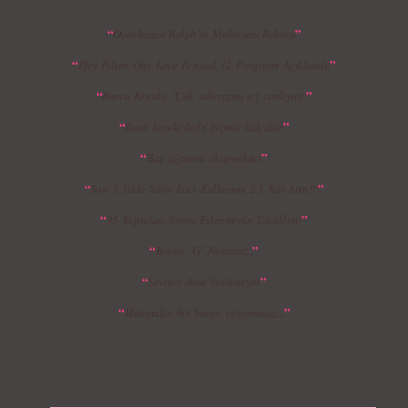
“
”
Oyunbozan Ralph`in Muhteşem Rekoru
“
”
Efes Pilsen One Love Festival 12 Programı Açıklandı!
“
”
Burcu Kıratlı: "Çok sabırsızım tez canlıyım"
“
”
Basit hareketlerle biçimli kalçalar
“
”
Baş ağrısına akupunktur
“
”
Son 5 Yılda Sinir İlacı Kullanımı 2.5 Kat Arttı!!!
“
”
35 Yaşından Sonra Evlenmenin Taktikleri!
“
”
Benim "G" Noktam!...
“
”
Seviyor Ama Söylemiyor
“
”
Minimalist bir banyo istiyorsanız...