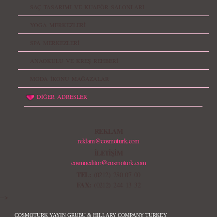
SAÇ TASARIMI VE KUAFÖR SALONLARI
YOGA MERKEZLERİ
SPA MERKEZLERİ
ANAOKULU VE KREŞ REHBERİ
MODA İKONU MAĞAZALAR
DİĞER ADRESLER
REKLAM
reklam@cosmoturk.com
İLETİŞİM
cosmoeditor@cosmoturk.com
TEL:
(0212) 280 07 00
FAX:
(0212) 244 13 32
-->
COSMOTURK YAYIN GRUBU & HILLARY COMPANY TURKEY