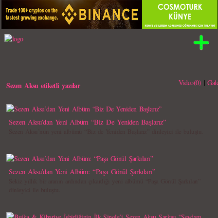
Video(0)
|
Gale
Sezen Aksu etiketli yazılar
Sezen Aksu’dan Yeni Albüm “Biz De Yeniden Başlarız”
Sezen Aksu’nun yeni albümü “Biz de Yeniden Başlarız” dinleyici ile buluştu.
Sezen Aksu’dan Yeni Albüm: “Paşa Gönül Şarkıları”
Sekiz yıllık bir aranın ardından çıkardığı yeni albümü “Paşa Gönül Şarkıları”
dinleyici ile buluştu.