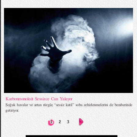
Karbonmonoksit Sessizce Can Yakıyor
Soğuk havalar ve artan rüzgâr, “sessiz katil” soba zehirlenmelerini de beraberinde
getiriyor.
1
2
3