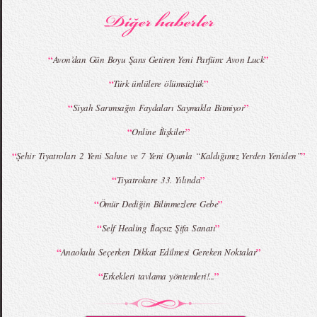
“
”
Avon’dan Gün Boyu Şans Getiren Yeni Parfüm: Avon Luck
“
”
Türk ünlülere ölümsüzlük
“
”
Siyah Sarımsağın Faydaları Saymakla Bitmiyor
“
”
Online İlişkiler
“
”
Şehir Tiyatroları 2 Yeni Sahne ve 7 Yeni Oyunla “Kaldığımız Yerden Yeniden”
“
”
Tiyatrokare 33. Yılında
“
”
Ömür Dediğin Bilinmezlere Gebe
“
”
Self Healing İlaçsız Şifa Sanatı
“
”
Anaokulu Seçerken Dikkat Edilmesi Gereken Noktalar
“
”
Erkekleri tavlama yöntemleri!...