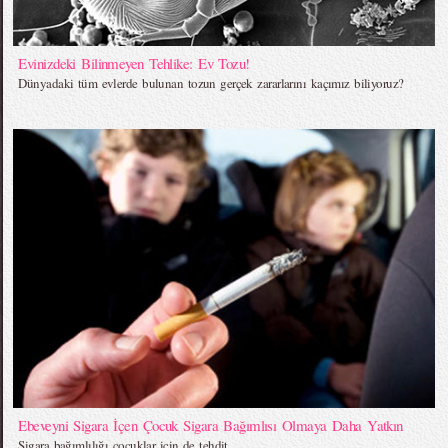
Evinizdeki Bilinmeyen Tehlike: Ev Tozu!
Dünyadaki tüm evlerde bulunan tozun gerçek zararlarını kaçımız biliyoruz?
Ebeveyni Sigara İçen Çocuk Sigara Bağımlısı Olmaya Daha Yatkın
Sigara bağımlılığı çocuklar için de tehdit...