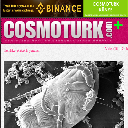
Video(0)
|
Gale
Tehlike etiketli yazılar