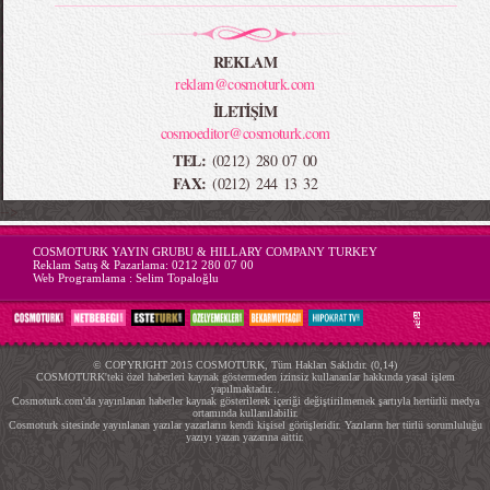
REKLAM
reklam@cosmoturk.com
İLETİŞİM
cosmoeditor@cosmoturk.com
TEL:
(0212) 280 07 00
FAX:
(0212) 244 13 32
-->
COSMOTURK YAYIN GRUBU & HILLARY COMPANY TURKEY
Reklam Satış & Pazarlama:
0212 280 07 00
Web Programlama :
Selim Topaloğlu
© COPYRIGHT 2015 COSMOTURK, Tüm Hakları Saklıdır. (0,14)
COSMOTURK'teki özel haberleri kaynak göstermeden izinsiz kullananlar hakkında yasal işlem
yapılmaktadır...
Cosmoturk.com'da yayınlanan haberler kaynak gösterilerek içeriği değiştirilmemek şartıyla hertürlü medya
ortamında kullanılabilir.
Cosmoturk sitesinde yayınlanan yazılar yazarların kendi kişisel görüşleridir. Yazıların her türlü sorumluluğu
yazıyı yazan yazarına aittir.