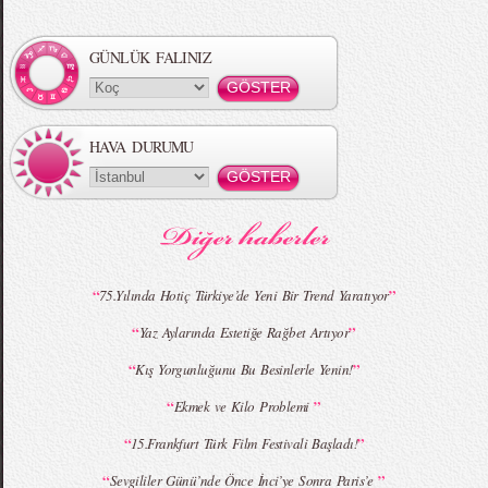
GÜNLÜK FALINIZ
HAVA DURUMU
“
”
75.Yılında Hotiç Türkiye’de Yeni Bir Trend Yaratıyor
“
”
Yaz Aylarında Estetiğe Rağbet Artıyor
“
”
Kış Yorgunluğunu Bu Besinlerle Yenin!
“
”
Ekmek ve Kilo Problemi
“
”
15.Frankfurt Türk Film Festivali Başladı!
“
”
Sevgililer Günü’nde Önce İnci’ye Sonra Paris’e