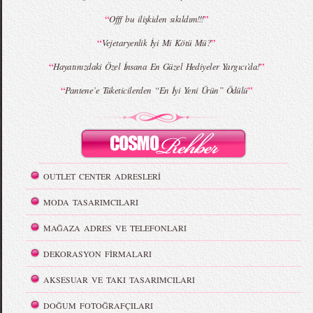
“
”
Offf bu ilişkiden sıkıldım!!!
“
”
Vejetaryenlik İyi Mi Kötü Mü?
“
”
Hayatınızdaki Özel İnsana En Güzel Hediyeler Yargıcı’da!
“
”
Pantene’e Tüketicilerden “En İyi Yeni Ürün” Ödülü
OUTLET CENTER ADRESLERİ
MODA TASARIMCILARI
MAĞAZA ADRES VE TELEFONLARI
DEKORASYON FİRMALARI
AKSESUAR VE TAKI TASARIMCILARI
DOĞUM FOTOĞRAFÇILARI