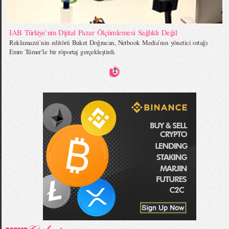
IAB Türkiye`nin Dijital Pazar Ölçümlemesi Sağlıklı Değil
Reklamazzi`nin editörü Buket Doğrucan, Netbook Media’nın yönetici ortağı
Emre Tümer’le bir röportaj gerçekleştirdi.
1