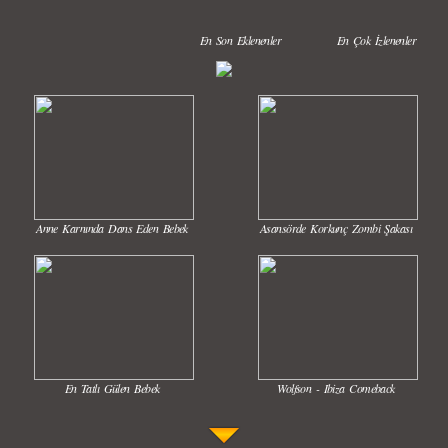
En Son Eklenenler
En Çok İzlenenler
Anne Karnında Dans Eden Bebek
Asansörde Korkunç Zombi Şakası
En Tatlı Gülen Bebek
Wolfson - Ibiza Comeback