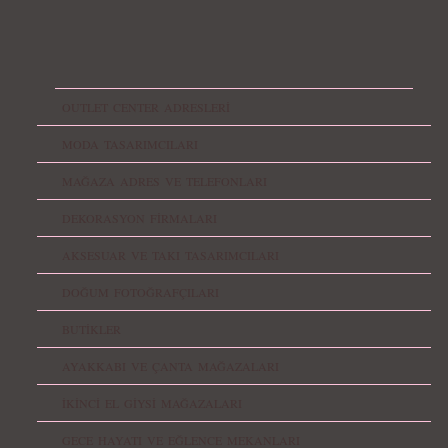
OUTLET CENTER ADRESLERİ
MODA TASARIMCILARI
MAĞAZA ADRES VE TELEFONLARI
DEKORASYON FİRMALARI
AKSESUAR VE TAKI TASARIMCILARI
DOĞUM FOTOĞRAFÇILARI
BUTİKLER
AYAKKABI VE ÇANTA MAĞAZALARI
İKİNCİ EL GİYSİ MAĞAZALARI
GECE HAYATI VE EĞLENCE MEKANLARI