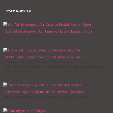
DİĞER HABERLER
Yeni Yıl Yenilenmeye Dair Umut ve Hareket Enerjisi Taşıyor
Yeni yıl, yeni ihtimalleri düşünmek için güçlü bir fırsat sunar.
TEMA Vakfı: Toprak Yoksa Su, Su Yoksa Gıda Yok!
17–30 Kasım Erozyonla Mücadele Haftası kapsamında "Toprak Yoksa Su, Su
Yoksa Gıda Yok" söylemiyle toprağın su, gıda ve iklimle arasındaki kopmaz
bağa dikkat çekiyor.
Ülkemizde Organ Bağışının 10 Kat Artması Gerekiyor
Türkiye’de organ nakli bekleyen hasta sayısı her geçen gün artıyor.