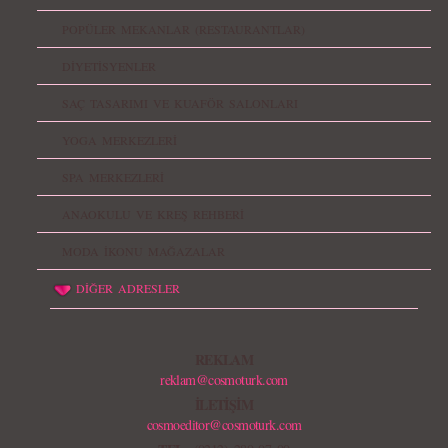
POPÜLER MEKANLAR (RESTAURANTLAR)
DİYETİSYENLER
SAÇ TASARIMI VE KUAFÖR SALONLARI
YOGA MERKEZLERİ
SPA MERKEZLERİ
ANAOKULU VE KREŞ REHBERİ
MODA İKONU MAĞAZALAR
DİĞER ADRESLER
REKLAM
reklam@cosmoturk.com
İLETİŞİM
cosmoeditor@cosmoturk.com