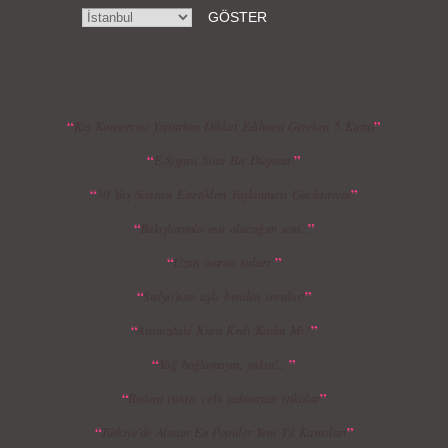
MBFWI - Gülçin Çengel 2015 Yaz
MBFWI - Zeynep Erdoğan 2015 Yaz
Koleksiyonu
Koleksiyonu
“
”
Kış Konservesi Yaparken Dikkat Edilmesi Gereken 5 Kural
“
”
E-Sigara Sinsi Bir Düşman!
MBFWI - Giray Sepin 2015 Yaz Koleksiyonu
MBFWI - Burçe Bekrek 2015 Yaz Koleksiyonu
“
”
30 Yaş Sonrası Estetikleri Yaşlanmayı Geciktiriyor
“
”
Bakışlarımla esir alacağım seni...
“
”
Uzun ömrün sırları
“
”
Stelyo'nun aşkı benden sorulur!
“
”
Aranızdaki Kara Kedi Kadın Mı?
“
”
Yağ bağlamayın, yakın!...
“
”
Bedeni ısıtan, cebi yakmayan trikolar
“
”
Türkiye’de Alınan En Popüler Yeni Yıl Kararları