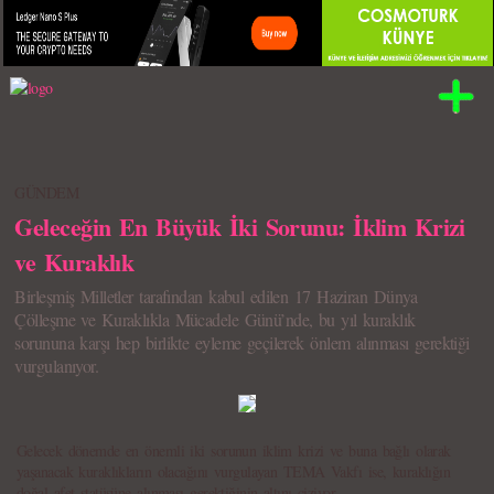
GÜNDEM
Geleceğin En Büyük İki Sorunu: İklim Krizi
ve Kuraklık
Birleşmiş Milletler tarafından kabul edilen 17 Haziran Dünya
Çölleşme ve Kuraklıkla Mücadele Günü’nde, bu yıl kuraklık
sorununa karşı hep birlikte eyleme geçilerek önlem alınması gerektiği
vurgulanıyor.
Gelecek dönemde en önemli iki sorunun iklim krizi ve buna bağlı olarak
yaşanacak kuraklıkların olacağını vurgulayan TEMA Vakfı ise, kuraklığın
doğal afet statüsüne alınması gerektiğinin altını çiziyor.