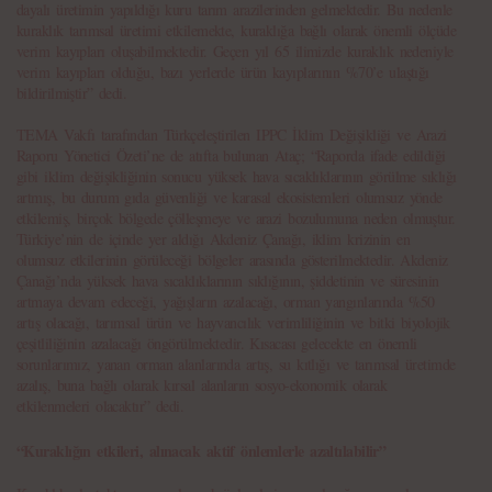
dayalı üretimin yapıldığı kuru tarım arazilerinden gelmektedir. Bu nedenle
kuraklık tarımsal üretimi etkilemekte, kuraklığa bağlı olarak önemli ölçüde
verim kayıpları oluşabilmektedir. Geçen yıl 65 ilimizde kuraklık nedeniyle
verim kayıpları olduğu, bazı yerlerde ürün kayıplarının %70’e ulaştığı
bildirilmiştir” dedi.
TEMA Vakfı tarafından Türkçeleştirilen IPPC İklim Değişikliği ve Arazi
Raporu Yönetici Özeti’ne de atıfta bulunan Ataç; “Raporda ifade edildiği
gibi iklim değişikliğinin sonucu yüksek hava sıcaklıklarının görülme sıklığı
artmış, bu durum gıda güvenliği ve karasal ekosistemleri olumsuz yönde
etkilemiş, birçok bölgede çölleşmeye ve arazi bozulumuna neden olmuştur.
Türkiye’nin de içinde yer aldığı Akdeniz Çanağı, iklim krizinin en
olumsuz etkilerinin görüleceği bölgeler arasında gösterilmektedir. Akdeniz
Çanağı’nda yüksek hava sıcaklıklarının sıklığının, şiddetinin ve süresinin
artmaya devam edeceği, yağışların azalacağı, orman yangınlarında %50
artış olacağı, tarımsal ürün ve hayvancılık verimliliğinin ve bitki biyolojik
çeşitliliğinin azalacağı öngörülmektedir. Kısacası gelecekte en önemli
sorunlarımız, yanan orman alanlarında artış, su kıtlığı ve tarımsal üretimde
azalış, buna bağlı olarak kırsal alanların sosyo-ekonomik olarak
etkilenmeleri olacaktır” dedi.
“Kuraklığın etkileri, alınacak aktif önlemlerle azaltılabilir”