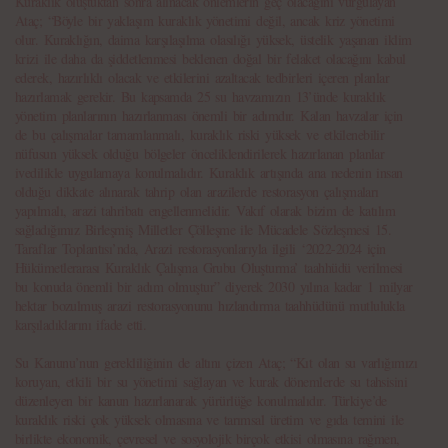
Kuraklık oluştuktan sonra alınacak önlemlerin geç olacağını vurgulayan
Ataç; “Böyle bir yaklaşım kuraklık yönetimi değil, ancak kriz yönetimi
olur. Kuraklığın, daima karşılaşılma olasılığı yüksek, üstelik yaşanan iklim
krizi ile daha da şiddetlenmesi beklenen doğal bir felaket olacağını kabul
ederek, hazırlıklı olacak ve etkilerini azaltacak tedbirleri içeren planlar
hazırlamak gerekir. Bu kapsamda 25 su havzamızın 13’ünde kuraklık
yönetim planlarının hazırlanması önemli bir adımdır. Kalan havzalar için
de bu çalışmalar tamamlanmalı, kuraklık riski yüksek ve etkilenebilir
nüfusun yüksek olduğu bölgeler önceliklendirilerek hazırlanan planlar
ivedilikle uygulamaya konulmalıdır. Kuraklık artışında ana nedenin insan
olduğu dikkate alınarak tahrip olan arazilerde restorasyon çalışmaları
yapılmalı, arazi tahribatı engellenmelidir. Vakıf olarak bizim de katılım
sağladığımız Birleşmiş Milletler Çölleşme ile Mücadele Sözleşmesi 15.
Taraflar Toplantısı’nda, Arazi restorasyonlarıyla ilgili ‘2022-2024 için
Hükümetlerarası Kuraklık Çalışma Grubu Oluşturma’ taahhüdü verilmesi
bu konuda önemli bir adım olmuştur” diyerek 2030 yılına kadar 1 milyar
hektar bozulmuş arazi restorasyonunu hızlandırma taahhüdünü mutlulukla
karşıladıklarını ifade etti.
Su Kanunu’nun gerekliliğinin de altını çizen Ataç; “Kıt olan su varlığımızı
koruyan, etkili bir su yönetimi sağlayan ve kurak dönemlerde su tahsisini
düzenleyen bir kanun hazırlanarak yürürlüğe konulmalıdır. Türkiye’de
kuraklık riski çok yüksek olmasına ve tarımsal üretim ve gıda temini ile
birlikte ekonomik, çevresel ve sosyolojik birçok etkisi olmasına rağmen,