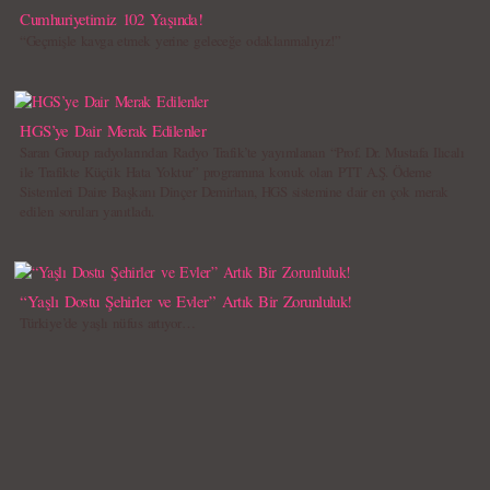
Cumhuriyetimiz 102 Yaşında!
“Geçmişle kavga etmek yerine geleceğe odaklanmalıyız!”
HGS’ye Dair Merak Edilenler
Saran Group radyolarından Radyo Trafik’te yayımlanan “Prof. Dr. Mustafa Ilıcalı
ile Trafikte Küçük Hata Yoktur” programına konuk olan PTT A.Ş. Ödeme
Sistemleri Daire Başkanı Dinçer Demirhan, HGS sistemine dair en çok merak
edilen soruları yanıtladı.
“Yaşlı Dostu Şehirler ve Evler” Artık Bir Zorunluluk!
Türkiye’de yaşlı nüfus artıyor…