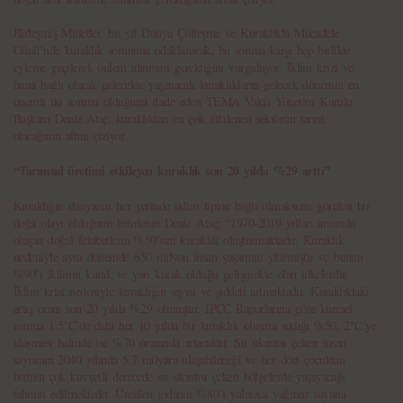
Birleşmiş Milletler, bu yıl Dünya Çölleşme ve Kuraklıkla Mücadele
Günü’nde kuraklık sorununa odaklanarak, bu soruna karşı hep birlikte
eyleme geçilerek önlem alınması gerektiğini vurguluyor. İklim krizi ve
buna bağlı olarak gelecekte yaşanacak kuraklıkların gelecek dönemin en
önemli iki sorunu olduğunu ifade eden TEMA Vakfı Yönetim Kurulu
Başkanı Deniz Ataç, kuraklıktan en çok etkilenen sektörün tarım
olacağının altını çiziyor.
“Tarımsal üretimi etkileyen kuraklık son 20 yılda %29 arttı”
Kuraklığın dünyanın her yerinde iklim tipine bağlı olmaksızın görülen bir
doğa olayı olduğunu hatırlatan Deniz Ataç; “1970-2019 yılları arasında
oluşan doğal felaketlerin %50’sini kuraklık oluşturmaktadır. Kuraklık
nedeniyle aynı dönemde 650 milyon insan yaşamını yitirmiştir ve bunun
%90’ı iklimin kurak ve yarı kurak olduğu gelişmekte olan ülkelerdir.
İklim krizi nedeniyle kuraklığın sayısı ve şiddeti artmaktadır. Kuraklıktaki
artış oranı son 20 yılda %29 olmuştur. IPCC Raporlarına göre küresel
ısınma 1.5°C’de dahi her 10 yılda bir kuraklık oluşma sıklığı %50, 2°C’ye
ulaşması halinde ise %70 oranında artacaktır. Su sıkıntısı çeken insan
sayısının 2040 yılında 5.7 milyara ulaşabileceği ve her dört çocuktan
birinin çok kuvvetli derecede su sıkıntısı çeken bölgelerde yaşayacağı
tahmin edilmektedir. Üretilen gıdanın %80’i yalnızca yağmur suyuna