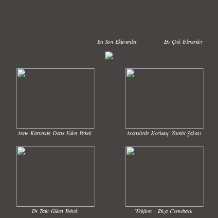
En Son Eklenenler
En Çok İzlenenler
Anne Karnında Dans Eden Bebek
Asansörde Korkunç Zombi Şakası
En Tatlı Gülen Bebek
Wolfson - Ibiza Comeback