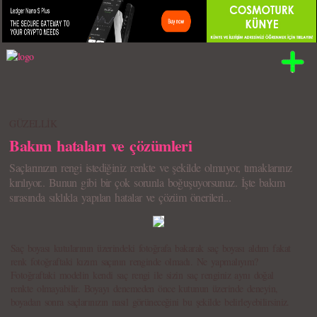
GÜZELLİK
Bakım hataları ve çözümleri
Saçlarınızın rengi istediğiniz renkte ve şekilde olmuyor, tırnaklarınız
kırılıyor.. Bunun gibi bir çok sorunla boğuşuyorsunuz. İşte bakım
sırasında sıklıkla yapılan hatalar ve çözüm önerileri...
Saç boyası kutularının üzerindeki fotoğrafa bakarak saç boyası aldım fakat
renk fotoğraftaki kızım saçının renginde olmadı. Ne yapmalıyım?
Fotoğraftaki modelin kendi saç rengi ile sizin saç renginiz aynı doğal
renkte olmayabilir. Boyayı denemeden önce kutunun üzerinde deneyin,
boyadan sonra saçlarınızın nasıl görüneceğini bu şekilde belirleyebilirsiniz.