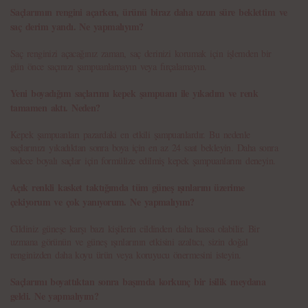
Saçlarımın rengini açarken, ürünü biraz daha uzun süre beklettim ve
saç derim yandı. Ne yapmalıyım?
Saç renginizi açacağınız zaman, saç derinizi korumak için işlemden bir
gün önce saçınızı şampuanlamayın veya fırçalamayın.
Yeni boyadığım saçlarımı kepek şampuanı ile yıkadım ve renk
tamamen aktı. Neden?
Kepek şampuanları pazardaki en etkili şampuanlardır. Bu nedenle
saçlarınızı yıkadıktan sonra boya için en az 24 saat bekleyin. Daha sonra
sadece boyalı saçlar için formülize edilmiş kepek şampuanlarını deneyin.
Açık renkli kasket taktığımda tüm güneş ışınlarını üzerime
çekiyorum ve çok yanıyorum. Ne yapmalıyım?
Cildiniz güneşe karşı bazı kişilerin cildinden daha hassa olabilir. Bir
uzmana görünün ve güneş ışınlarının etkisini azaltıcı, sizin doğal
renginizden daha koyu ürün veya koruyucu önermesini isteyin.
Saçlarımı boyattıktan sonra başımda korkunç bir isilik meydana
geldi. Ne yapmalıyım?