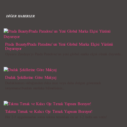
DİĞER HABERLER
Prada Beauty/Prada Paradoxe`un Yeni Global Marka Elçisi Yüzünü
Duyuruyor
Oyuncu Zendaya`yı Prada Paradoxe`un yeni global marka elçisi olarak duyurdu...
Dudak Şekillerine Göre Makyaj
Dudaklarınızı olduğundan daha ince veya daha dolgun göstermek
istiyorsanız:bunları mutlaka bilmelisiniz...
Takma Tırnak ve Kalıcı Oje Tırnak Yapısını Bozuyor!
Her 2-3 uygulamadan sonra takma tırnaklara en az 1-2 hafta ara verin!