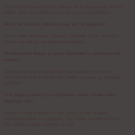
Çoğu üründe hassas malzemeler kullanılsa da saç boyasına karşı allerjiniz
olabilir. Tahriş olanı Hidrocortizon içeren kremler kullanabilirsiniz.
Büyük bir sivilcenizi patlattınız ancak şişti. Ne yapılabilir?
Gelecek sefere dokunmayın. Kanamayı durdurmak için bir süre hafifçe
bastırın veya ufak bir buz koyarak biraz bekleyin.
Bacaklarımdaki tüylerin içe doğru büyümesini ve enfeksiyonu nasıl
önlerim?
Epilasyon sonrası tüylerinizi aldıktan sonra bacaklarınızı yıkayın ve
cımbızınızı da alkol ile sterilize edin. Cildiniz çok hassas ise, antibiyotik
alabilirsiniz.
Evde papaya maskesi yapıp uygulamaya çalıştım. Yüzüm neden
kıpkırmızı oldu?
Öncelikle kızaran yüzünüzü bol sütle yıkayın. Kırmızı bölgelere
hidrokortizon içeren krem uygulayın. Yeni ürünleri yüzünüze sürmeden
önce kolunuzun hassas bölgesinde test edin.