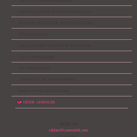
İKİNCİ EL GİYSİ MAĞAZALARI
GECE HAYATI VE EĞLENCE MEKANLARI
POPÜLER MEKANLAR (RESTAURANTLAR)
DİYETİSYENLER
SAÇ TASARIMI VE KUAFÖR SALONLARI
YOGA MERKEZLERİ
SPA MERKEZLERİ
ANAOKULU VE KREŞ REHBERİ
MODA İKONU MAĞAZALAR
DİĞER ADRESLER
REKLAM
reklam@cosmoturk.com