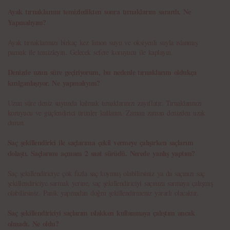
Ayak tırnaklarımı temizledikten sonra tırnaklarım sarardı. Ne
Yapmalıyım?
Ayak tırnaklarınızı birkaç kez limon suyu ve oksiyenli suyla ıslanmış
pamuk ile temizleyin. Gelecek sefere koruyucu ile kaplayın.
Denizde uzun süre geçiriyorum, bu nedenle tırnaklarım oldukça
kırılganlaşıyor. Ne yapmalıyım?
Uzun süre deniz suyunda kalmak tırnaklarınızı zayıflatır. Tırnaklarınızı
koruyucu ve güçlendirici ürünler kullanın. Zaman zaman denizden uzak
durun.
Saç şekillendirici ile saçlarıma çekil vermeye çalışırken saçlarım
dolaştı. Saçlarımı açmam 2 saat sürüdü. Nerede yanlış yaptım?
Saç şekillendiriciye çok fazla saç koymuş olabilirsiniz ya da saçınızı saç
şekillendiriciye sarmak yerine, saç şekillendiriciyi saçınıza sarmaya çalışmış
olabilirsiniz. Panik yapmadan doğru şekillendirmeniz yararlı olacaktır.
Saç şekillendiriciyi saçlarım ıslakken kullanmaya çalıştım ancak
olmadı. Ne oldu?