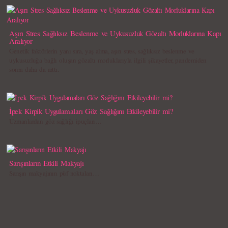
Aşırı Stres Sağlıksız Beslenme ve Uykusuzluk Gözaltı Morluklarına Kapı
Aralıyor
Genetik faktörlerin yanı sıra, yaş alma, aşırı stres, sağlıksız beslenme ve
uykusuzluğa bağlı oluşan gözaltı morluklarıyla ilgili şikayetler, pandemiden
sonra daha da arttı.
İpek Kirpik Uygulamaları Göz Sağlığını Etkileyebilir mi?
Uzmanlardan göz sağlığı ipuçları…
Sarışınların Etkili Makyajı
Sarışın makyajının püf noktaları…