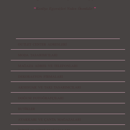
“
”
Kardiyo Egzersizleri Neden Önemlidir?
OUTLET CENTER ADRESLERİ
MODA TASARIMCILARI
MAĞAZA ADRES VE TELEFONLARI
DEKORASYON FİRMALARI
AKSESUAR VE TAKI TASARIMCILARI
DOĞUM FOTOĞRAFÇILARI
BUTİKLER
AYAKKABI VE ÇANTA MAĞAZALARI