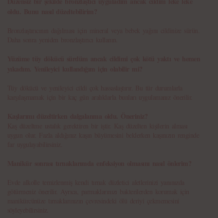
Düzensiz bir şekilde bronzlaştıcı uyguladım ancak cildim leke leke
oldu. Bunu nasıl düzeltebilirim?
Bronzlaştırıcının dağılması için mineral veya bebek yağını cildinize sürün.
Daha sonra yeniden bronzlaştırıcı kullanın.
Yüzüme tüy dökücü sürdüm ancak cildimi çok kötü yaktı ve hemen
yıkadım. Yenileyici kullandığım için olabilir mi?
Tüy dökücü ve yenileyici cildi çok hassaslaştırır. Bu tür durumlarla
karşılaşmamak için bir kaç gün aralıklarla bunları uygulamanız önerilir.
Kaşlarımı düzeltirken dalgalanma oldu. Öneriniz?
Kaş düzeltme ustalık gerektiren bir iştir. Kaş düzelten kişilerin alması
uygun olur. Fazla aldığınız kaşın büyümesini beklerken kaşınızın renginde
far uygulayabilirsiniz.
Manikür sonrası tırnaklarımda enfeksiyon olmasını nasıl önlerim?
Evde alkolle temizlenmiş kendi tırnak düzletici aletlerinizi yanınızda
götürmeniz önerilir. Ayrıca, parmaklarınızı bakterilerden korumak için
manikürcünüze tırnaklarınızın çevresindeki ölü deriyi çekmemesini
söyleyebilirsiniz.