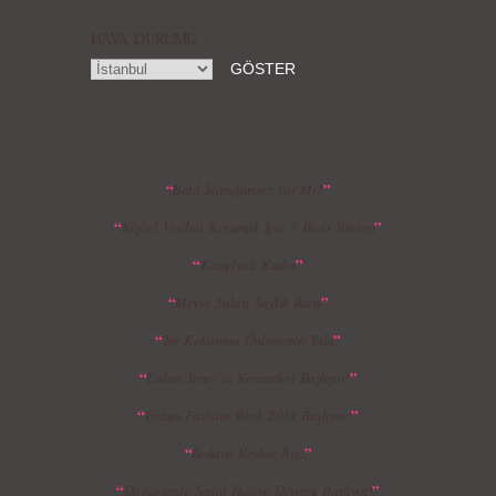
HAVA DURUMU
MBFWI - Gülçin Çengel 2015 Yaz
MBFWI - Zeynep Erdoğan 2015 Yaz
Koleksiyonu
Koleksiyonu
“
”
Batıl İnançlarınız Var Mı?
“
”
Kişisel Verileri Korumak İçin 7 Basit Yöntem
MBFWI - Giray Sepin 2015 Yaz Koleksiyonu
MBFWI - Burçe Bekrek 2015 Yaz Koleksiyonu
“
”
Kamelyalı Kadın
“
”
Meyve Suları Sağlık İksiri
“
”
Ter Kokusunu Önlemenin Yolu
“
”
Erdem Yener’in Konserleri Başlıyor!
“
”
Forum Fashion Week 2014 Başlıyor!
“
”
Bedava Revlon Ruj!
“
”
Düğünlerde Sanal Hediye Dönemi Başlıyor!