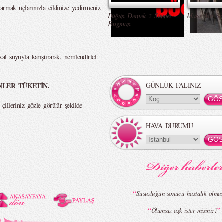
armak uçlarınızla cildinize yedirmeniz
Düğün Dernek 2 Sünnet -
Masa Altı Se
Fragman
l suyuyla karıştırarak, nemlendirici
İNLER TÜKETİN.
GÜNLÜK FALINIZ
illeriniz gözle görülür şekilde
HAVA DURUMU
“
Susuzluğun sonucu hastalık olması
“
”
Ölümsüz aşk ister misiniz?