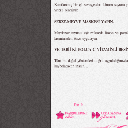
Kanıtlanmış bir çil savaşçısıdır. Limon suyunu p
yeterli olacaktır.
SEBZE-MEYVE MASKESİ YAPIN.
Maydanoz suyunu, eşit miktarda limon ve portaka
kreminizden önce uygulayın.
VE TABİİ Kİ BOLCA C VİTAMİNLİ BES
Tüm bu doğal yöntemleri doğru uyguladığınızda ç
kaybolacaktır inanın…
Pin It