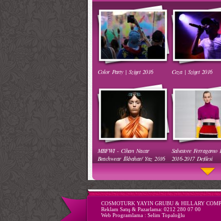
Başlar
Evsizlere Yardım Etme
Color Party | Sziget 2016
Ceza | Sziget 2016
Ha Ha Ha Gülen Bebek
Komik Bebek Videoları
MBFWI - Cihan Nacar
Salvatore Ferragamo
Mama İçin Merdivenlerden
Annesiyle Arkadaşı Ayn
Beachwear İlkbahar/ Yaz 2016
2016-2017 Defilesi
Bakın Nasıl İndi
-->
COSMOTURK YAYIN GRUBU & HILLARY COM
Reklam Satış & Pazarlama:
0212 280 07 00
Web Programlama :
Selim Topaloğlu