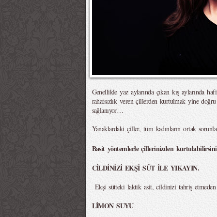
Genellikle yaz aylarında çıkan kış aylarında ha
rahatsızlık veren çillerden kurtulmak yine doğru
sağlanıyor…
Yanaklardaki çiller, tüm kadınların ortak sorunlar
Basit yöntemlerle çillerinizden kurtulabilirsi
CİLDİNİZİ EKŞİ SÜT İLE YIKAYIN.
Ekşi sütteki laktik asit, cildinizi tahriş etmeden
LİMON SUYU