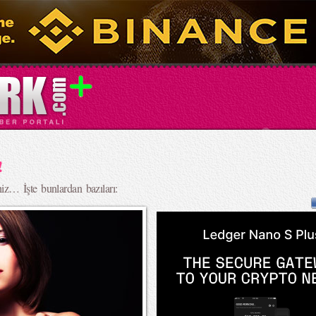
!
iniz… İşte bunlardan bazıları: