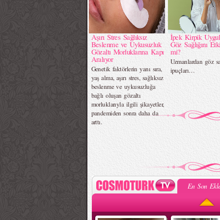
Aşırı Stres Sağlıksız
İpek Kirpik Uygu
Beslenme ve Uykusuzluk
Göz Sağlığını Etki
Gözaltı Morluklarına Kapı
mi?
Aralıyor
Uzmanlardan göz sa
Genetik faktörlerin yanı sıra,
ipuçları…
yaş alma, aşırı stres, sağlıksız
beslenme ve uykusuzluğa
bağlı oluşan gözaltı
morluklarıyla ilgili şikayetler,
pandemiden sonra daha da
arttı.
En Son Ekle