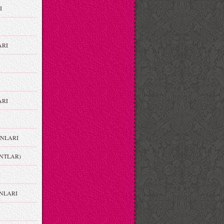
I
ARI
RI
NLARI
NTLAR)
NLARI