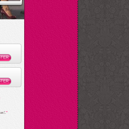
ksi Şaka
”
n!..