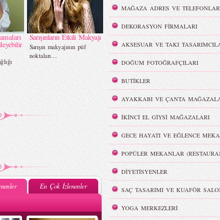
MAĞAZA ADRES VE TELEFONLAR
DEKORASYON FİRMALARI
lamaları
Sarışınların Etkili Makyajı
leyebilir
AKSESUAR VE TAKI TASARIMCIL
Sarışın makyajının püf
noktaları…
ğlığı
DOĞUM FOTOĞRAFÇILARI
BUTİKLER
AYAKKABI VE ÇANTA MAĞAZALA
İKİNCİ EL GİYSİ MAĞAZALARI
GECE HAYATI VE EĞLENCE MEKA
POPÜLER MEKANLAR (RESTAURA
DİYETİSYENLER
nenler
En Çok İzlenenler
SAÇ TASARIMI VE KUAFÖR SALO
YOGA MERKEZLERİ