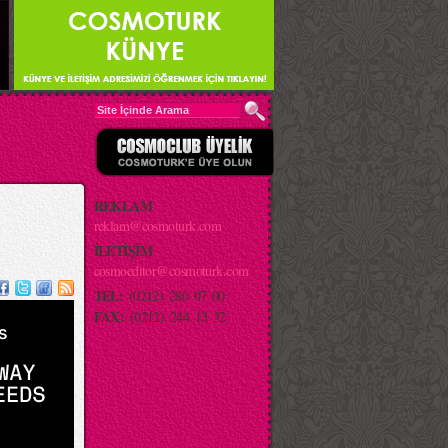
REKLAM
reklam@cosmoturk.com
İLETİŞİM
cosmoeditor@cosmoturk.com
TEL:
(0212) 280 07 00
FAX:
(0212) 244 13 32