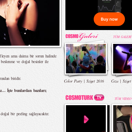
TÜM GALERİ
fifleyen ama daima bir sorun halinde
 beslenme ve doğal besinler ile
ından biridir.
Color Party | Sziget 2016
Ceza | Sziget
niz… İşte bunlardan bazıları;
TÜM VIDEO
 doğal bir peeling sağlayacaktır.