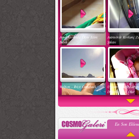
Anne Karnında Dans Eden
Asansörde Korkunç Z
Bebek
Şakası
Wolfson - Ibiza Comeback
Uyuyan Bebeğe Gang
Dinletilirse Ne Olur
En Son Eklene
Kadınlar Dırdıra Kaç Yaşında
Güzel Hatun Kullanar