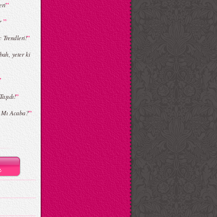
”
eri
”
ar
”
 Trendleri!
bah, yeter ki
”
”
Taşıdı!
”
r Mı Acaba?