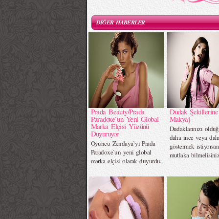
DİĞER HABERLER
Prada Beauty/Prada
Dudak Şekillerin
Paradoxe`un Yeni Global
Makyaj
Marka Elçisi Yüzünü
Dudaklarınızı oldu
Duyuruyor
daha ince veya dah
Oyuncu Zendaya`yı Prada
göstermek istiyorsan
Paradoxe`un yeni global
mutlaka bilmelisiniz.
marka elçisi olarak duyurdu...