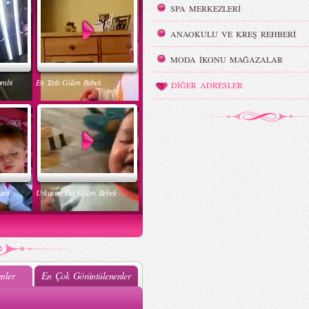
SPA MERKEZLERİ
ANAOKULU VE KREŞ REHBERİ
MODA İKONU MAĞAZALAR
ombi
En Tatlı Gülen Bebek
DİĞER ADRESLER
nam
Uykusun Da Gülen Bebek
nler
En Çok Görüntülenenler
ak
Muhteşem Bebek Dansı