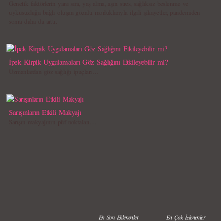
Genetik faktörlerin yanı sıra, yaş alma, aşırı stres, sağlıksız beslenme ve
uykusuzluğa bağlı oluşan gözaltı morluklarıyla ilgili şikayetler, pandemiden
sonra daha da arttı.
İpek Kirpik Uygulamaları Göz Sağlığını Etkileyebilir mi?
Uzmanlardan göz sağlığı ipuçları…
Sarışınların Etkili Makyajı
Sarışın makyajının püf noktaları…
En Son Eklenenler
En Çok İzlenenler