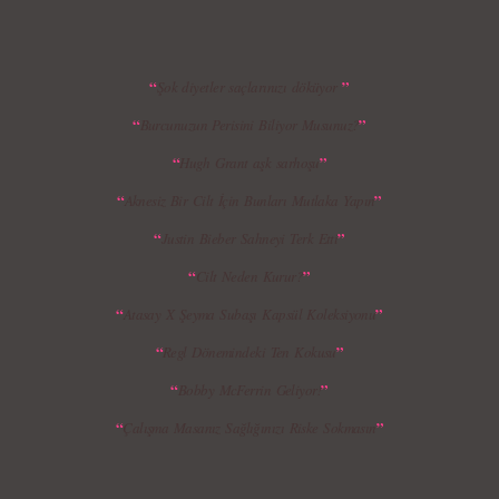
“
”
Şok diyetler saçlarınızı döküyor
“
”
Burcunuzun Perisini Biliyor Musunuz?
MBFWI - Giray Sepin 2015 Yaz Koleksiyonu
MBFWI - Burçe Bekrek 2015 Yaz Koleksiyonu
“
”
Hugh Grant aşk sarhoşu
“
”
Aknesiz Bir Cilt İçin Bunları Mutlaka Yapın
“
”
Justin Bieber Sahneyi Terk Etti
“
”
Cilt Neden Kurur?
“
”
Atasay X Şeyma Subaşı Kapsül Koleksiyonu
“
”
Regl Dönemindeki Ten Kokusu
“
”
Bobby McFerrin Geliyor!
“
”
Çalışma Masanız Sağlığınızı Riske Sokmasın