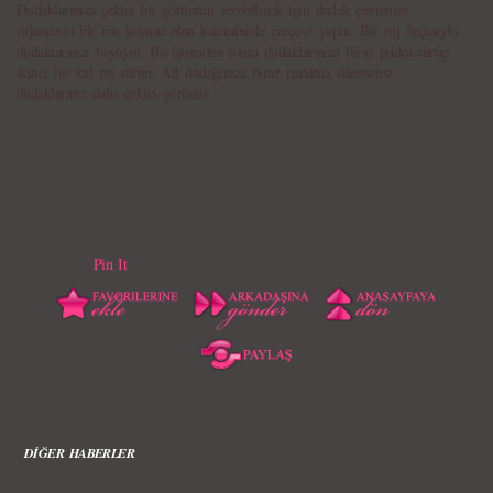
Dudaklarınıza çekici bir görünüm verebilmek için dudak çevrenize
rujunuzun bir ton koyusu olan kaleminizle çerçeve yapın. Bir ruj fırçasıyla
dudaklarınızı boyayın. Bu işlemden sonra dudaklariniza biraz pudra sürüp
ikinci bir kat ruj sürün. Alt dudağınıza biraz parlatıcı sürerseniz
dudaklarınız daha çekici görünür.
Pin It
DİĞER HABERLER