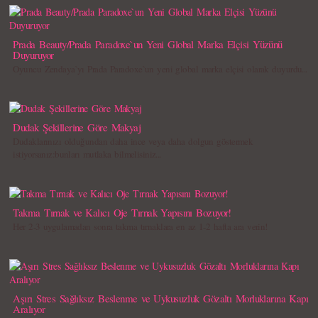
Prada Beauty/Prada Paradoxe`un Yeni Global Marka Elçisi Yüzünü
Duyuruyor
Oyuncu Zendaya`yı Prada Paradoxe`un yeni global marka elçisi olarak duyurdu...
Dudak Şekillerine Göre Makyaj
Dudaklarınızı olduğundan daha ince veya daha dolgun göstermek
istiyorsanız:bunları mutlaka bilmelisiniz...
Takma Tırnak ve Kalıcı Oje Tırnak Yapısını Bozuyor!
Her 2-3 uygulamadan sonra takma tırnaklara en az 1-2 hafta ara verin!
Aşırı Stres Sağlıksız Beslenme ve Uykusuzluk Gözaltı Morluklarına Kapı
Aralıyor