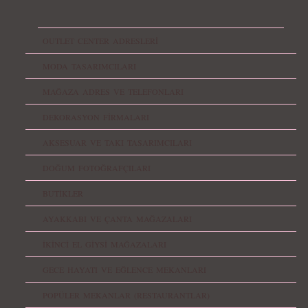
OUTLET CENTER ADRESLERİ
MODA TASARIMCILARI
MAĞAZA ADRES VE TELEFONLARI
DEKORASYON FİRMALARI
AKSESUAR VE TAKI TASARIMCILARI
DOĞUM FOTOĞRAFÇILARI
BUTİKLER
AYAKKABI VE ÇANTA MAĞAZALARI
İKİNCİ EL GİYSİ MAĞAZALARI
GECE HAYATI VE EĞLENCE MEKANLARI
POPÜLER MEKANLAR (RESTAURANTLAR)