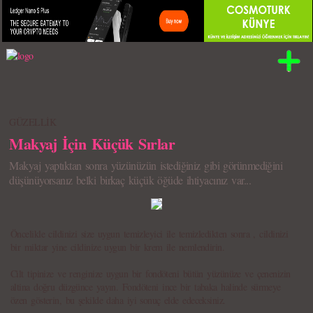
GÜZELLİK
Makyaj İçin Küçük Sırlar
Makyaj yaptıktan sonra yüzünüzün istediğiniz gibi görünmediğini
düşünüyorsanız belki birkaç küçük öğüde ihtiyacınız var...
Öncelikle cildinizi size uygun temizleyici ile temizledikten sonra , cildinizi
bir miktar yine cildinize uygun bir krem ile nemlendirin.
Cilt tipinize ve renginize uygun bir fondöteni bütün yüzünüze ve çenenizin
altina doğru düzgünce yayın. Fondöteni ince bir tabaka halinde sürmeye
özen gösterin, bu şekilde daha iyi sonuç elde edeceksiniz.