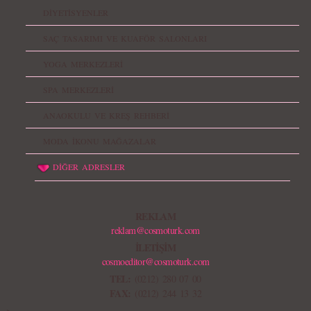
DİYETİSYENLER
SAÇ TASARIMI VE KUAFÖR SALONLARI
YOGA MERKEZLERİ
SPA MERKEZLERİ
ANAOKULU VE KREŞ REHBERİ
MODA İKONU MAĞAZALAR
DİĞER ADRESLER
REKLAM
reklam@cosmoturk.com
İLETİŞİM
cosmoeditor@cosmoturk.com
TEL:
(0212) 280 07 00
FAX:
(0212) 244 13 32
-->