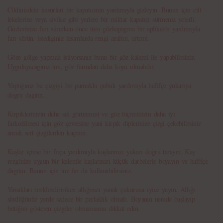
Cildinizdeki kusurlari bir kapatıcının yardımıyla gizleyin. Bunun için cilt
lekelerine veya sivilce gibi yerlere bir miktar kapatıcı sürmeniz yeterli.
Gözlerinize farı sürerken önce tüm gözkapagına bir aplikatör yardımıyla
farı sürün. istediginiz kısımlarda rengi azaltın, artırın.
Göze gölge yapmak istiyorsanız bunu bir göz kalemi ile yapabilirsiniz.
Uygulayacagınız ton, göz farından daha koyu olmalıdır.
Yaptığınız bu çizgiyi bir pamuklu çubuk yardımıyla hafifçe yukarıya
dogru dagıtın.
Kirpiklerinizin daha sık görünmesi ve göz biçiminizin daha iyi
farkedilmesi için göz çevresine yani kirpik diplerinize çizgi çekebilirsiniz
ancak sert çizgilerden kaçının.
Kaşlar içinse bir fırça yardımıyla kaşlarınızı yukarı doğru tarayın. Kaş
renginize uygun bir kalemle kaşlarınızı küçük darbelerle boyayın ve hafifçe
dagıtın. Bunun için toz far da kullanabilirsiniz.
Yanakları renklendiririken allığınızı yanak çukuruna iyice yayın. Allığı
sürdüğünüz yerde sadece bir parlaklık olmalı. Boyanın nerede başlayıp
bittiğini gösteren çizgiler olmamasına dikkat edin.