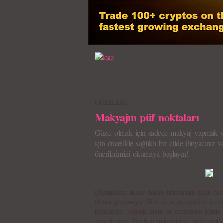
GÜZELLİK
Makyajın püf noktaları
Güzel olmak için sadece makyaj yapmak y
için öncelikle sağlıklı bir cilde ihtiyacını
önerilerimizi okumaya başlayın!
Düşünülenin aksine bakım ürünlerinin etkili olma
olması gerekmiyor. Hele de ürün seçerken kutula
kapılmayın. Aslında krem ve maskelerin içinde 
yapabilirsiniz. Gereken malzemeleri, süper mark