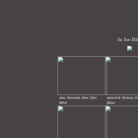
En Son Ekle
Anne Karnında Dans Eden
Asansörde Korkunç Z
Bebek
Şakası