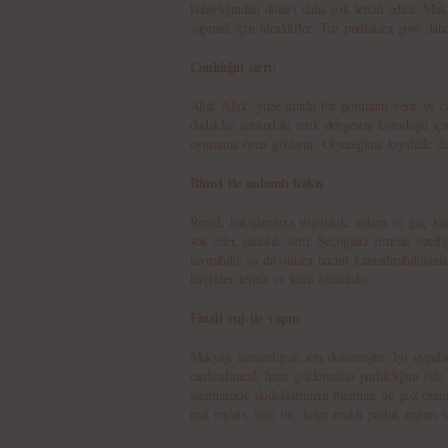
kolaylığından dolayı daha çok tercih edilir. Ma
yapmak için idealdirler. Toz pudralara göre daha
Canlılığın sırrı:
Allık Allık, yüze mutlu bir görünüm verir ve ci
dudaklar arasındaki renk dengesini koruduğu için
uyumuna özen gösterin. Giyeceğiniz kıyafetle d
Rimel ile anlamlı bakış
Rimel, bakışlarınıza yoğunluk, anlam ve güç ka
yok eder, canlılık verir. Seçtiğiniz rimelin özelliğ
kıvırabilir ya da onlara hacim kazandırabilirsini
kirpikler temiz ve kuru olmalıdır.
Finali ruj ile yapın
Makyajı tamamlayan son dokunuştur. İyi uygula
canlandıracak hatta gözlerinizin parlaklığını bil
seçiminizde dudaklarınızın biçimini de göz önü
mat rujları, ince ise, koyu renkli parlak rujları t