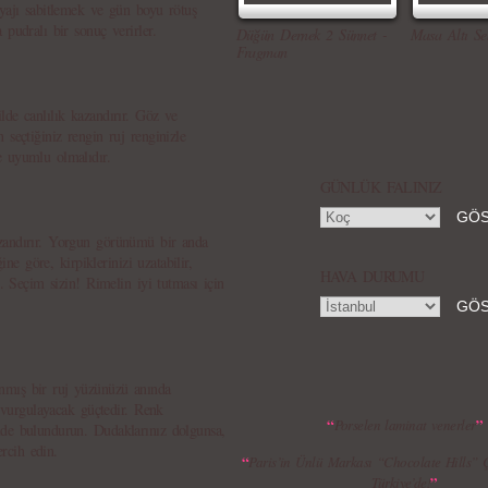
kyajı sabitlemek ve gün boyu rötuş
 pudralı bir sonuç verirler.
Düğün Dernek 2 Sünnet -
Masa Altı Se
Fragman
lde canlılık kazandırır. Göz ve
 seçtiğiniz rengin ruj renginizle
e uyumlu olmalıdır.
GÜNLÜK FALINIZ
zandırır. Yorgun görünümü bir anda
ine göre, kirpiklerinizi uzatabilir,
HAVA DURUMU
z. Seçim sizin! Rimelin iyi tutması için
nmış bir ruj yüzünüzü anında
e vurgulayacak güçtedir. Renk
“
”
Porselen laminat venerler
nde bulundurun. Dudaklarınız dolgunsa,
ercih edin.
“
Paris’in Ünlü Markası “Chocolate Hills” 
”
Türkiye’de!