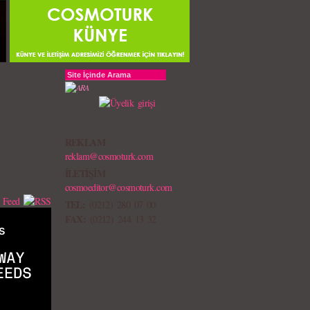
REKLAM
reklam@cosmoturk.com
İLETİŞİM
cosmoeditor@cosmoturk.com
TEL:
(0212) 280 07 00
FAX:
(0212) 244 13 32