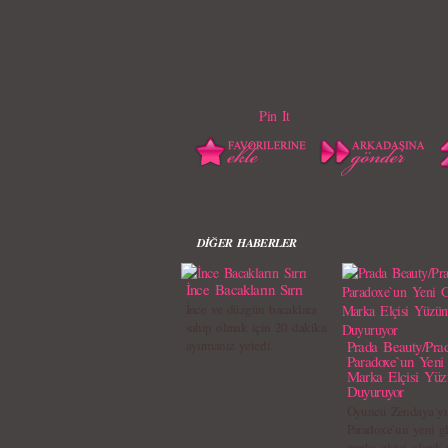
Pin It
DİĞER HABERLER
İnce Bacakların Sırrı
İnce ve düzgün bacaklara
sahip olmak için 20 dakika
ayırmanız yeterli.
Prada Beauty/Pra
Paradoxe`un Yeni
Marka Elçisi Yüz
Duyuruyor
Oyuncu Zendaya`yı
Paradoxe`un yeni g
marka elçisi olarak 