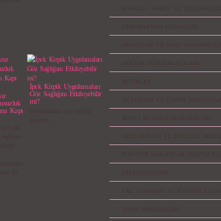
MAĞAZA ADRES VE TELEFONLAR
DEKORASYON FİRMALARI
AKSESUAR VE TAKI TASARIMCIL
DOĞUM FOTOĞRAFÇILARI
BUTİKLER
İpek Kirpik Uygulamaları
Göz Sağlığını Etkileyebilir
sız
AYAKKABI VE ÇANTA MAĞAZALA
mi?
usuzluk
ına Kapı
Uzmanlardan göz sağlığı
İKİNCİ EL GİYSİ MAĞAZALARI
ipuçları…
anı sıra,
 sağlıksız
GECE HAYATI VE EĞLENCE MEKA
uzluğa
POPÜLER MEKANLAR (RESTAURA
şikayetler,
daha da
DİYETİSYENLER
SAÇ TASARIMI VE KUAFÖR SALO
YOGA MERKEZLERİ