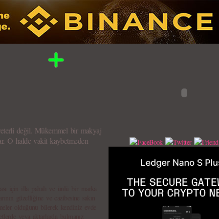
eterli değil. Mükemmel bir makyaj
z var. O halde vakit kaybetmeden
sı için illa pahalı ve ünlü bir marka
rının güzelliğine ve cazibesine sakın
neler olduğunu bilerek kendiniz evde
etlerde veya aktarlarda bulmanız