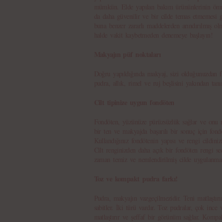
mümkün. Elde yapılan bakım ürününlerinin ömrü
da daha güvenilir ve bir cilde temas etmemesi
buna benzer zararlı maddelerden arındırılmış olm
halde vakit kaybetmeden denemeye başlayın!
Makyajın püf noktaları
Doğru yapıldığında makyaj, sizi olduğunuzdan fa
pudra, allık, rimel ve ruj beşlisini yakından tan
Cilt tipinize uygun fondöten
Fondöten, yüzünüze pürüzsüzlük sağlar ve onu 
bir ten ve makyajda başarılı bir sonuç için fond
Kullandığınız fondötenin yapısı ve rengi cildiniz
Cilt renginizden daha açık bir fondöten rengi se
zaman temiz ve nemlendirilmiş cilde uygulanmal
Toz ve kompakt pudra farkı!
Pudra, makyajın vazgeçilmezidir. Teni matlaştırı
sabitler. İki türü vardır. Toz pudralar, çok ince 
matlaştırır ve şeffaf bir görünüm sağlar. Kompa