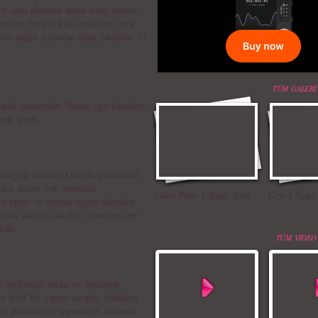
 satın alınanlar kadar uzun olmasa
 gereken boya kokulu maddeler veya
ası sağlık açısından daha yararlıdır. O
TÜM GALERİ
rklı gösterebilir. Bunun için fondöten,
ımak gerek.
makyaja hazırlar. Düzgün görünümlü
öten seçimi çok önemlidir.
Color Party | Sziget 2016
Ceza | Sziget
in tipine ve rengine uygun olmalıdır.
çmek akıllıca olacaktır. Fondöten her
ıdır.
TÜM VIDEO
r, bütünlüğü sağlar ve fondöteni
ve hafif bir yapıya sahiptir, fondöteni
kt pudralar ise, taşınma ve kullanım