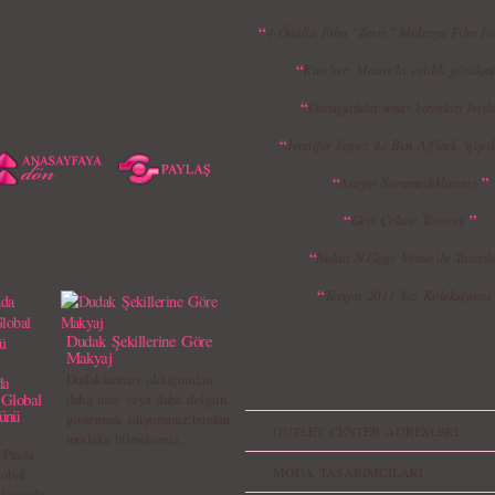
“
4 Ödüllü Film “Zerre” Malatya Film Fes
“
Kutcher: Moore'la evlilik gözükmü
“
Darüşşafaka sınav kayıtları baş
“
Jennifer Lopez ile Ben Affleck ‘gişed
“
”
Arayıp Soramadıklarınız
“
”
Geri Çekme Yöntemi
“
Nokia N-Gage Venue’de Tanıtıld
“
Tergan 2011 Yaz Koleksiyon
Dudak Şekillerine Göre
Makyaj
Dudaklarınızı olduğundan
da
 Global
daha ince veya daha dolgun
ünü
göstermek istiyorsanız:bunları
OUTLET CENTER ADRESLERİ
mutlaka bilmelisiniz...
 Prada
MODA TASARIMCILARI
lobal
duyurdu...