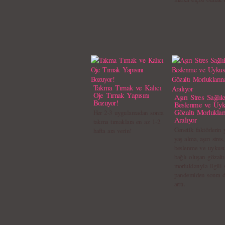
Takma Tırnak ve Kalıcı
Oje Tırnak Yapısını
Aşırı Stres Sağlık
Bozuyor!
Beslenme ve Uyk
Gözaltı Morluklar
Her 2-3 uygulamadan sonra
Aralıyor
takma tırnaklara en az 1-2
Genetik faktörlerin y
hafta ara verin!
yaş alma, aşırı stres,
beslenme ve uykus
bağlı oluşan gözaltı
morluklarıyla ilgili 
pandemiden sonra 
arttı.