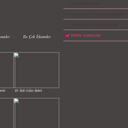
SPA MERKEZLERİ
ANAOKULU VE KREŞ REHBERİ
MODA İKONU MAĞAZALAR
DİĞER ADRESLER
nenler
En Çok İzlenenler
ombi
En Tatlı Gülen Bebek