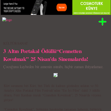
KÜLTÜR-SANAT
3 Altın Portakal Ödüllü“Cennetten
Kovulmak” 25 Nisan’da Sinemalarda!
Çocuğunu kaybeden bir annenin ıstırabı, hiçbir zaman ihtiyarlamaz.
Kürt sorununu biri Kürt, biri Türk iki kadının gözünden anlatan ve 50.
Antalya Altın Portakal Film Festivali’nden “En İyi Film” dahil 3 ödülle
dönen, Ferit Karahan imzalı “Cennetten Kovulmak”, 25 Nisan’da vizyona
giriyor!
“Cennetten Kovulmak”, birbirinin hayatından tamamen habersiz, birbiriyle