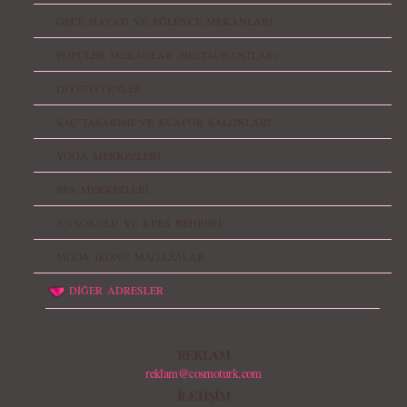
GECE HAYATI VE EĞLENCE MEKANLARI
POPÜLER MEKANLAR (RESTAURANTLAR)
DİYETİSYENLER
SAÇ TASARIMI VE KUAFÖR SALONLARI
YOGA MERKEZLERİ
SPA MERKEZLERİ
ANAOKULU VE KREŞ REHBERİ
MODA İKONU MAĞAZALAR
DİĞER ADRESLER
REKLAM
reklam@cosmoturk.com
İLETİŞİM