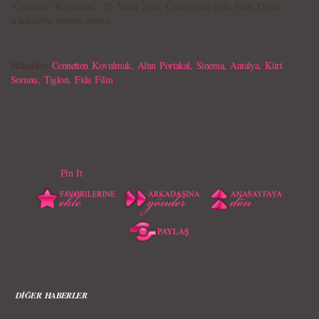
“Cennetten Kovulmak”; 25 Nisan 2014, Cuma günü Fida Film Tiglon
aracılığıyla vizyona giriyor.
Etiketler:
Cennetten Kovulmak
,
Altın Portakal
,
Sinema
,
Antalya
,
Kürt
Sorunu
,
Tiglon
,
Fida Film
Pin It
DİĞER HABERLER