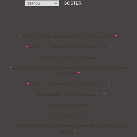
MBFWI - Gülçin Çengel 2015 Yaz
MBFWI - Zeynep Erdoğan 2015 Yaz
Koleksiyonu
Koleksiyonu
“
”
Tohum Otizm Vakfı Alışveriş Festivaline Geri Sayım Başladı
“
”
Trend Alarmı: Tırnaklar Hiç Olmadığı Kadar Uzun!
MBFWI - Giray Sepin 2015 Yaz Koleksiyonu
MBFWI - Burçe Bekrek 2015 Yaz Koleksiyonu
“
”
İşte Erkeklerin Aşık Olduğu Kadınlar
“
Rock Müziğin En Popüler Gruplarından Athena ve Duman Garajistanbul
”
Sahnesi`nde!
“
”
Işın Karaca Çok İddialı Türkiye’yi Zayıflatacağım!
“
”
``KELEBEKLER`` 30 Mart`ta Sinemalarda...
“
”
İçimdeki Çocuğa Mektup..
“
”
Yine başladı bu ağrılar…
“
Defne Samyeli’nin Kızı Deren Talu adL+Cengiz Abazoğlu Tasarımlarıyla
”
Büyüledi