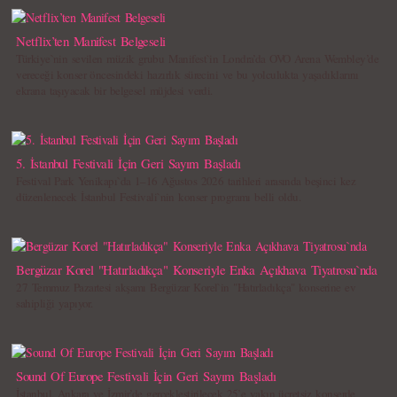
Netflix’ten Manifest Belgeseli
Türkiye`nin sevilen müzik grubu Manifest`in Londra’da OVO Arena Wembley’de
vereceği konser öncesindeki hazırlık sürecini ve bu yolculukta yaşadıklarını
ekrana taşıyacak bir belgesel müjdesi verdi.
5. İstanbul Festivali İçin Geri Sayım Başladı
Festival Park Yenikapı`da 1–16 Ağustos 2026 tarihleri arasında beşinci kez
düzenlenecek İstanbul Festivali`nin konser programı belli oldu.
Bergüzar Korel "Hatırladıkça" Konseriyle Enka Açıkhava Tiyatrosu`nda
27 Temmuz Pazartesi akşamı Bergüzar Korel`in "Hatırladıkça" konserine ev
sahipliği yapıyor.
Sound Of Europe Festivali İçin Geri Sayım Başladı
İstanbul, Ankara ve İzmir’de gerçekleştirilecek 25’e yakın ücretsiz konserde