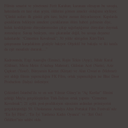
Filmin senarist ve yönetmeni Ferit Karahan; kazananı olmayan bu savaşta,
hatıralarda en taze olan şeyin, ölülerini gömen anneler olduğunu söylüyor.
“Çünkü acıları ilk günkü gibi taze, hiçbir zaman ihtiyarlamıyor. Kapılarda
çocuklarını bekleyen annelere çocuklarının ölüm haberi gelmesin diye,
kulak kesildiğimiz dünyalarımızdan çıkıp sağırlaştığımız dünyaları duymak
zorundayız. Savaşı besleyen, onu çıkaranlar değil, bu savaşa duyarsız
kalanlardır. “Cennetten Kovulmak”; 30 yıldır süregelen Kürt-Türk
çatışmasına karşıdakinin gözüyle bakıyor. Objektif bir bakışla ve iki tarafa
da eşit mesafede durarak…”
Kadrosunda, Ezgi Asaroğlu (Emine), Rojin Tekin (Ayşe), Jülide Kural
(Gülnar), Mirza Metin (Ustabaşı Mahmut), Gülistan Acet (Narin), Aziz
Çapkurt (Yusuf), Bünyamin Kavrut (Kürşat) ve Alan Ciwan’ın (Mehmet)
yer aldığı filmin yapımcılığını FK Film, ortak yapımcılığını ise Blue Door
Production (İtalya) üstleniyor.
Çekimleri İstanbul’da ve en son Yılmaz Güney’in “Aç Kurtlar” filmini
çektiği Muş’ta gerçekleştirilen Türk-İtalyan ortak yapımı “Cennetten
Kovulmak”; 21 aylık post-prodüksiyon sürecinin ardından prömiyerini
gerçekleştirdiği 50. Uluslararası Antalya Altın Portakal Film Festivali’nde
“En İyi Film”, “En İyi Yardımcı Kadın Oyuncu” ve “Jüri Özel
Ödülleri”nin sahibi oldu.