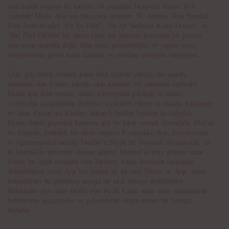
aynı kaderi yaşayan iki kadının; 24 yaşındaki İstanbullu Emine ile 8
yaşındaki Muşlu Ayşe’nin hikayesini anlatıyor. 50. Antalya Altın Portakal
Film Festivali’nden “En İyi Film”, “En İyi Yardımcı Kadın Oyuncu” ve
“Jüri Özel Ödülleri”yle dönen film; asıl yıkımın, kıyametin bir provası
olan savaş alanında değil, daha sonra gerçekleştiğini ve yegâne savaş
mağdurlarının geride kalan kadınlar ve çocuklar olduğunu vurguluyor.
Çoğu göç etmek zorunda kalan Kürt işçilerin çalıştığı bir inşaatta
mühendis olan Emine, askerde olan kardeşini bir çatışmada kaybeder.
Emine için Kürt sorunu, sadece televizyonda gördüğü ve anlam
veremediği çatışmalardan ibaretken kardeşinin ölümü ve inşaatta karşılaştığı
bir kaza, Emine’nin Kürtlere bakışıyla birlikte hayatını da değiştirir.
Emine, bütün geçmişini karşısına alıp bir karar vermek zorundadır. Muş’un
bir köyünde, kalabalık bir ailede yaşayan 8 yaşındaki Ayşe, televizyondan
ve öğretmeninden tanıdığı İstanbul’a büyük bir hayranlık duymaktadır. Ta
ki İstanbul’da üniversite okuyan ağabeyi Mehmet’in köye gelişine kadar...
Politik bir örgüt mensubu olan Mehmet, köyde korucular tarafından
öldürüldükten sonra Ayşe’nin yaşamı alt üst olur. Emine ve Ayşe, içinde
bulundukları bu görünmez savaşta bir taraf olmaya sürüklenirler.
Birbirlerine göre karşı tarafta olan bu iki kadın, adım adım yalnızlaşarak
birbirlerinin geçmişlerine ve geleceklerine doğru tersine bir yolcuğa
başlarlar.