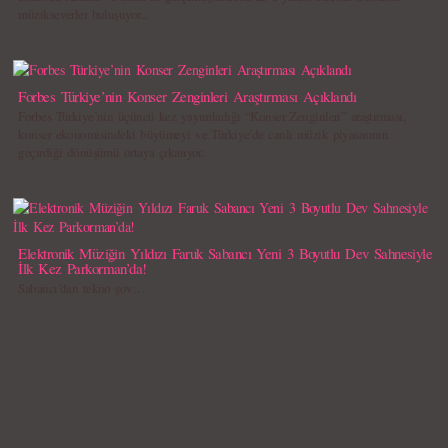
müzikseverler buluşuyor...
Forbes Türkiye’nin Konser Zenginleri Araştırması Açıklandı
Forbes Türkiye’nin üçüncü kez yayımladığı “Konser Zenginleri” araştırması,
konser ekonomisindeki büyümeyi ve Türkiye’de canlı müzik piyasasının
geçirdiği dönüşümü ortaya çıkarıyor.
Elektronik Müziğin Yıldızı Faruk Sabancı Yeni 3 Boyutlu Dev Sahnesiyle
İlk Kez Parkorman’da!
Sabancı’dan tekno şov…