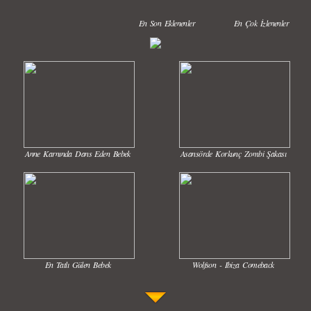
En Son Eklenenler
En Çok İzlenenler
Anne Karnında Dans Eden Bebek
Asansörde Korkunç Zombi Şakası
En Tatlı Gülen Bebek
Wolfson - Ibiza Comeback