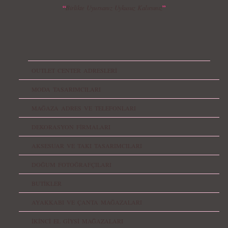
“
”
Birlikte Uyursanız Uykusuz Kalırsınız
OUTLET CENTER ADRESLERİ
MODA TASARIMCILARI
MAĞAZA ADRES VE TELEFONLARI
DEKORASYON FİRMALARI
AKSESUAR VE TAKI TASARIMCILARI
DOĞUM FOTOĞRAFÇILARI
BUTİKLER
AYAKKABI VE ÇANTA MAĞAZALARI
İKİNCİ EL GİYSİ MAĞAZALARI