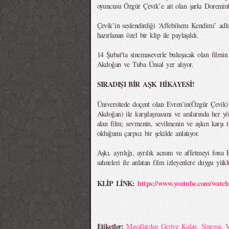
oyuncusu Özgür Çevik’e ait olan şarkı Doremint 
Çevik’in seslendirdiği ‘Affebilsem Kendimi’ adlı
hazırlanan özel bir klip ile paylaşıldı.
14 Şubat’ta sinemaseverle buluşacak olan filmin
Akdoğan ve Tuba Ünsal yer alıyor.
SIRADIŞI BİR AŞK HİKAYESİ!
Üniversitede doçent olan Evren’in(Özgür Çevik) 
Akdoğan) ile karşılaşmasını ve aralarında her yö
alan film; sevmenin, sevilmenin ve aşkın karşı ta
olduğunu çarpıcı bir şekilde anlatıyor.
Aşkı, ayrılığı, ayrılık acısını ve affetmeyi fona 
sahneleri ile anlatan film izleyenlere duygu yükl
KLİP LİNK:
https://www.youtube.com/wat
Etiketler:
Masallardan Geriye Kalan
,
Sinema
,
V