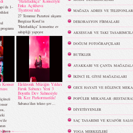
dı
"Hatırladıkça" Konseriyle
Enka Açıkhava
apı`da 1–
Tiyatrosu`nda
MAĞAZA ADRES VE TELEFONLAR
ihleri
27 Temmuz Pazartesi akşamı
z
Bergüzar Korel`in
DEKORASYON FİRMALARI
bul
"Hatırladıkça" konserine ev
r programı
sahipliği yapıyor.
AKSESUAR VE TAKI TASARIMCIL
DOĞUM FOTOĞRAFÇILARI
BUTİKLER
AYAKKABI VE ÇANTA MAĞAZALA
İKİNCİ EL GİYSİ MAĞAZALARI
n Konser
Elektronik Müziğin Yıldızı
GECE HAYATI VE EĞLENCE MEKA
rması
Faruk Sabancı Yeni 3
Boyutlu Dev Sahnesiyle
İlk Kez Parkorman’da!
POPÜLER MEKANLAR (RESTAURA
 üçüncü
Sabancı’dan tekno şov…
onser
sı,
DİYETİSYENLER
eki
e’de
SAÇ TASARIMI VE KUAFÖR SALO
ının
 ortaya
YOGA MERKEZLERİ