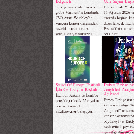
Belgeseli
Geri Sayım Başla
Türkiye`nin sevilen müzik
Festival Park Yenik
grubu Manifest`in Londra’da
16 Ağustos 2026 tar
OVO Arena Wembley’de
arasında beşinci ke
vereceği konser öncesindeki
düzenlenecek İstan
hazırlık sürecini ve bu
Festivali`nin konse
yolculukta yaşadıklarını
belli oldu.
ekrana taşıyacak bir belgesel
müjdesi verdi.
Sound Of Europe Festivali
Forbes Türkiye’ni
İçin Geri Sayım Başladı
Zenginleri Araştı
Açıklandı
İstanbul, Ankara ve İzmir’de
Forbes Türkiye’nin
gerçekleştirilecek 25’e yakın
kez yayımladığı “K
ücretsiz konserde
Zenginleri” araştırma
müzikseverler buluşuyor...
konser ekonomisind
büyümeyi ve Türkiy
canlı müzik piyasas
geçirdiği dönüşümü