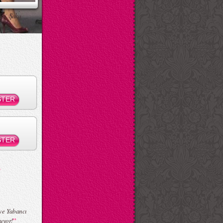
ksi Şaka
”
 ve Yabancı
”
ruyor!