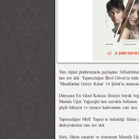
Tüm dijital platformlarda paylaşılan ‘Affedebils
tam not aldı. Yapımcılığını Birol Güven’in üstlen
‘Masallardan Geriye Kalan’ 14 Şubat’ta sinemase
Dünyanın En Güzel Kokusu filmiyle büyük beğe
Mustafa Uğur Yağcıoğlu’nun merakla beklenen y
güçlü hikayesi ve oyuncu kadrosunun yanı sıra; m
Yapımcılığını MinT Yapım’ın üstlendiği filmin g
dinleyenlerden tam not aldı.
Sözü, filmin senaristi ve yönetmeni Mustafa Uğ