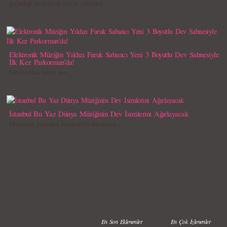
geçirdiği dönüşümü ortaya çıkarıyor.
Elektronik Müziğin Yıldızı Faruk Sabancı Yeni 3 Boyutlu Dev Sahnesiyle
İlk Kez Parkorman’da!
Sabancı’dan tekno şov…
İstanbul Bu Yaz Dünya Müziğinin Dev İsimlerini Ağırlayacak
Dünyanın yıldızları İstanbul’da buluşuyor…
En Son Eklenenler
En Çok İzlenenler