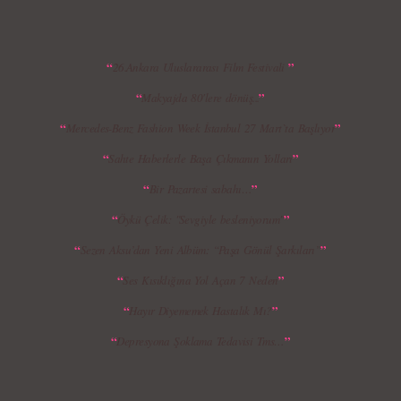
“
”
26.Ankara Uluslararası Film Festivali
“
”
Makyajda 80'lere dönüş...
MBFWI - Giray Sepin 2015 Yaz Koleksiyonu
MBFWI - Burçe Bekrek 2015 Yaz Koleksiyonu
“
”
Mercedes-Benz Fashion Week İstanbul 27 Mart`ta Başlıyor
“
”
Sahte Haberlerle Başa Çıkmanın Yolları
“
”
Bir Pazartesi sabahı…
“
”
Öykü Çelik: "Sevgiyle besleniyorum"
“
”
Sezen Aksu’dan Yeni Albüm: “Paşa Gönül Şarkıları”
“
”
Ses Kısıklığına Yol Açan 7 Neden
“
”
Hayır Diyememek Hastalık Mı?
“
”
Depresyona Şoklama Tedavisi Tms…