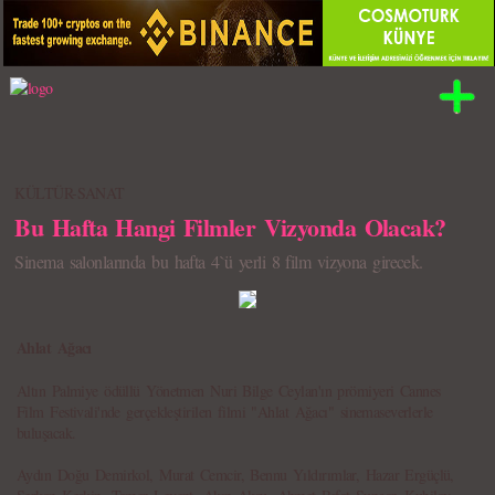
KÜLTÜR-SANAT
Bu Hafta Hangi Filmler Vizyonda Olacak?
Sinema salonlarında bu hafta 4`ü yerli 8 film vizyona girecek.
Ahlat Ağacı
Altın Palmiye ödüllü Yönetmen Nuri Bilge Ceylan'ın prömiyeri Cannes
Film Festivali'nde gerçekleştirilen filmi "Ahlat Ağacı" sinemaseverlerle
buluşacak.
Aydın Doğu Demirkol, Murat Cemcir, Bennu Yıldırımlar, Hazar Ergüçlü,