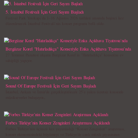
5. İstanbul Festivali İçin Geri Sayım Başladı
Festival Park Yenikapı`da 1–16 Ağustos 2026 tarihleri arasında beşinci kez
düzenlenecek İstanbul Festivali`nin konser programı belli oldu.
Bergüzar Korel "Hatırladıkça" Konseriyle Enka Açıkhava Tiyatrosu`nda
27 Temmuz Pazartesi akşamı Bergüzar Korel`in "Hatırladıkça" konserine ev
sahipliği yapıyor.
Sound Of Europe Festivali İçin Geri Sayım Başladı
İstanbul, Ankara ve İzmir’de gerçekleştirilecek 25’e yakın ücretsiz konserde
müzikseverler buluşuyor...
Forbes Türkiye’nin Konser Zenginleri Araştırması Açıklandı
Forbes Türkiye’nin üçüncü kez yayımladığı “Konser Zenginleri” araştırması,
konser ekonomisindeki büyümeyi ve Türkiye’de canlı müzik piyasasının