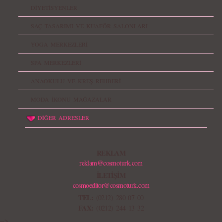
DİYETİSYENLER
SAÇ TASARIMI VE KUAFÖR SALONLARI
YOGA MERKEZLERİ
SPA MERKEZLERİ
ANAOKULU VE KREŞ REHBERİ
MODA İKONU MAĞAZALAR
DİĞER ADRESLER
REKLAM
reklam@cosmoturk.com
İLETİŞİM
cosmoeditor@cosmoturk.com
TEL:
(0212) 280 07 00
FAX:
(0212) 244 13 32
-->