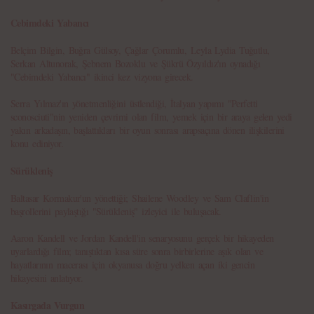
Cebimdeki Yabancı
Belçim Bilgin, Buğra Gülsoy, Çağlar Çorumlu, Leyla Lydia Tuğutlu,
Serkan Altunorak, Şebnem Bozoklu ve Şükrü Özyıldız'ın oynadığı
"Cebimdeki Yabancı" ikinci kez vizyona girecek.
Serra Yılmaz'ın yönetmenliğini üstlendiği, İtalyan yapımı "Perfetti
sconosciuti"nin yeniden çevrimi olan film, yemek için bir araya gelen yedi
yakın arkadaşın, başlattıkları bir oyun sonrası arapsaçına dönen ilişkilerini
konu ediniyor.
Sürükleniş
Baltasar Kormakur'un yönettiği; Shailene Woodley ve Sam Claflin'in
başrollerini paylaştığı "Sürükleniş" izleyici ile buluşacak.
Aaron Kandell ve Jordan Kandell'in senaryosunu gerçek bir hikayeden
uyarlardığı film; tanıştıktan kısa süre sonra birbirlerine aşık olan ve
hayatlarının macerası için okyanusa doğru yelken açan iki gencin
hikayesini anlatıyor.
Kasırgada Vurgun