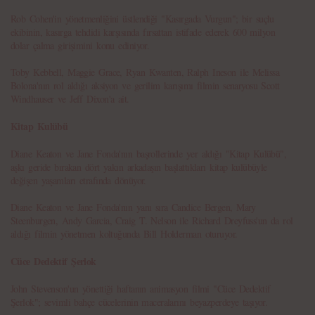
Rob Cohen'in yönetmenliğini üstlendiği "Kasırgada Vurgun"; bir suçlu
ekibinin, kasırga tehdidi karşısında fırsattan istifade ederek 600 milyon
dolar çalma girişimini konu ediniyor.
Toby Kebbell, Maggie Grace, Ryan Kwanten, Ralph Ineson ile Melissa
Bolona'nın rol aldığı aksiyon ve gerilim karışımı filmin senaryosu Scott
Windhauser ve Jeff Dixon'a ait.
Kitap Kulübü
Diane Keaton ve Jane Fonda'nın başrollerinde yer aldığı "Kitap Kulübü",
aşkı geride bırakan dört yakın arkadaşın başlattıkları kitap kulübüyle
değişen yaşamları etrafında dönüyor.
Diane Keaton ve Jane Fonda'nın yanı sıra Candice Bergen, Mary
Steenburgen, Andy Garcia, Craig T. Nelson ile Richard Dreyfuss'un da rol
aldığı filmin yönetmen koltuğunda Bill Holderman oturuyor.
Cüce Dedektif Şerlok
John Stevenson'un yönettiği haftanın animasyon filmi "Cüce Dedektif
Şerlok"; sevimli bahçe cücelerinin maceralarını beyazperdeye taşıyor.