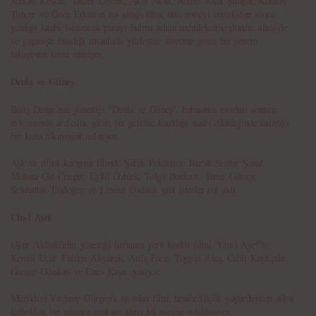
Serkan Keskin, Tamer Levent, Akın Aksu, Ahmet Rıfat Şungar, Kubilay
Tunçer ve Öner Erkan'ın rol aldığı film; üniversiteyi bitirdikten sonra
yazdığı kitabı bastıracak parayı bulma adına memleketine dönen, ailesiyle
ve geçmişte tanıdığı insanlarla yüzleşme sürecine giren bir gencin
hikayesini konu ediniyor.
Deniz ve Güneş
Barış Denge'nin yönettiği "Deniz ve Güneş", babasının ısrarları sonucu
evlenmenin arefesine giren bir gencin; katıldığı sualtı etkinliğinde tanıştığı
bir kızla hikayesini anlatıyor.
Aşk ve dram karışımı filmde Şafak Pekdemir, Burak Serdar Şanal,
Melissa Giz Cengiz, Eylül Öztürk, Tolga Bozkurt, Yener Gürsoy,
Selahattin Taşdöğen ve Levent Özdilek gibi isimler rol aldı.
Cin-i Ayet
Uğur Akünlü'nün yönettiği haftanın yerli korku filmi "Cin-i Ayet"te
Kemal Uçar, Fulden Akyürek, Arda Esen, Toygun Ateş, Cahit Kaşıkçılar,
Gamze Gözalan ve Enes Kaya oynuyor.
Müzikleri Yırdıray Gürgen'e ait olan film; henüz küçük yaşlardayken ailesi
katledilen bir adamın intikam alma hikayesine odaklanıyor.