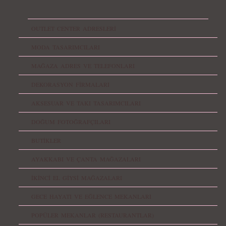
OUTLET CENTER ADRESLERİ
MODA TASARIMCILARI
MAĞAZA ADRES VE TELEFONLARI
DEKORASYON FİRMALARI
AKSESUAR VE TAKI TASARIMCILARI
DOĞUM FOTOĞRAFÇILARI
BUTİKLER
AYAKKABI VE ÇANTA MAĞAZALARI
İKİNCİ EL GİYSİ MAĞAZALARI
GECE HAYATI VE EĞLENCE MEKANLARI
POPÜLER MEKANLAR (RESTAURANTLAR)